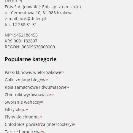
DELER.PL
Enis S.A. (dawniej: Enis sp. z o.o. sp.k.)
ul. Cementowa 10, 31-983 Kraków
e-mail:
bok@deler.pl
tel. 12 268 31 51
NIP: 9452188455
KRS 0001182897
REGON: 36309630300000
Popularne kategorie
Paski klinowe, wielorowkowe
Gałki zmiany biegów
Koła zamachowe i dwumasowe
Zbiorniki wyrównawcze
Sworznie wahaczy
Filtry oleju
Płyny do chłodnic
Chłodnice powietrza (intercoolery)
Tarcze hamulcowe