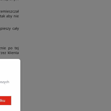
rzemieszczał
tak aby nie
pieszy cały
nie po tej
zez klienta
pszych
dku
tąpienia od