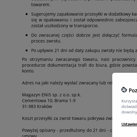
towarem.
Sugerujemy zapakowanie przesyłki w dodatkowy karto
się w opakowaniu i został odpowiednio zabezpiecz
został uszkodzony w transporcie.
Do zwracanej części dobrze jest dołączyć formu
proces zwrotu.
Po upływie 21 dni od daty zakupu zwroty nie będą
Po otrzymaniu zwracanego towaru, nasi pracownicy 
procedurze dokumentacja traﬁ do biura, gdzie powsta
konto.
Adres na jaki należy wysłać zwracany lub reklamowany 
Poz
Magazyn ENiS sp. z o.o. sp.k.
Cementowa 10, Brama 1-9
Korzysta
31-983 Kraków
doświadc
dowolny
Koszt przesyłki za zwrot towaru pokrywa zwracający.
Ustawie
Powyżej opisany - przedłużony do 21 dni - czas zwrotu
umowy.