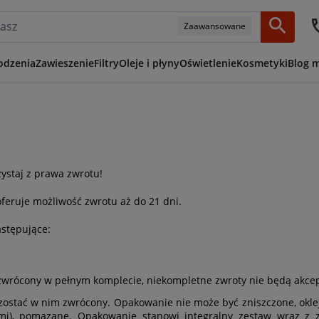
Zaawansowane
odzenia
Zawieszenie
Filtry
Oleje i płyny
Oświetlenie
Kosmetyki
Blog 
ystaj z prawa zwrotu!
feruje możliwość zwrotu aż do 21 dni.
astępujące:
ć zwrócony w pełnym komplecie, niekompletne zwroty nie będą akc
 zostać w nim zwrócony. Opakowanie nie może być zniszczone, okle
ymi), pomazane. Opakowanie stanowi integralny zestaw wraz z