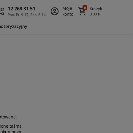
12 268 31 51
Moje
0
Koszyk
konto
0,00 zł
Pon.-Pt. 9-17, Sob. 8-14
motoryzacyjny
eptowane.
jone taśmą,
 zakupionym