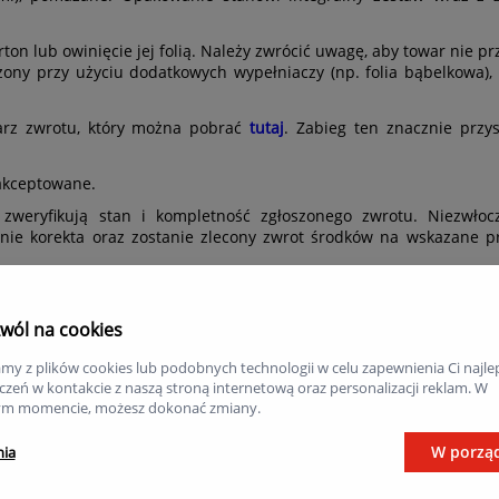
n lub owinięcie jej folią. Należy zwrócić uwagę, aby towar nie p
ony przy użyciu dodatkowych wypełniaczy (np. folia bąbelkowa), 
larz zwrotu, który można pobrać
tutaj
. Zabieg ten znacznie przys
 akceptowane.
zweryﬁkują stan i kompletność zgłoszonego zwrotu. Niezwłocz
nie korekta oraz zostanie zlecony zwrot środków na wskazane pr
towar:
wól na cookies
my z plików cookies lub podobnych technologii w celu zapewnienia Ci najle
zeń w kontakcie z naszą stroną internetową oraz personalizacji reklam. W
m momencie, możesz dokonać zmiany.
W porzą
nia
 nie wyłącza i nie ogranicza ustawowego prawa konsumenta do dos