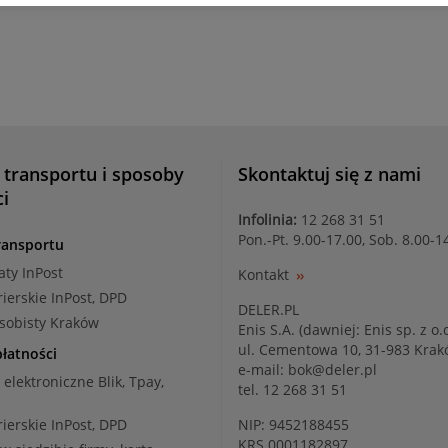
 transportu i sposoby
Skontaktuj się z nami
ci
Infolinia:
12 268 31 51
Pon.-Pt. 9.00-17.00, Sob. 8.00-1
ransportu
aty InPost
Kontakt
rierskie InPost, DPD
DELER.PL
osobisty Kraków
Enis S.A. (dawniej: Enis sp. z o.o
ul. Cementowa 10, 31-983 Kra
łatności
e-mail:
bok@deler.pl
i elektroniczne Blik, Tpay,
tel. 12 268 31 51
rierskie InPost, DPD
NIP: 9452188455
KRS 0001182897