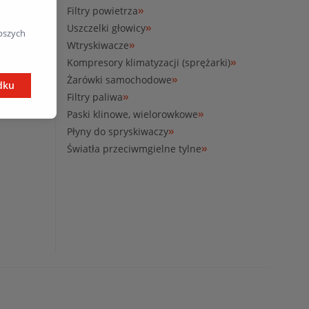
4.00
Filtry powietrza
Uszczelki głowicy
pszych
Wtryskiwacze
Kompresory klimatyzacji (sprężarki)
. sp.k.)
Żarówki samochodowe
ków
dku
Filtry paliwa
Paski klinowe, wielorowkowe
Płyny do spryskiwaczy
Światła przeciwmgielne tylne