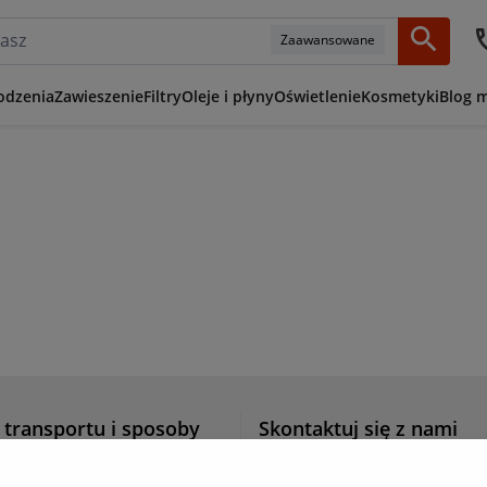
Zaawansowane
odzenia
Zawieszenie
Filtry
Oleje i płyny
Oświetlenie
Kosmetyki
Blog 
 transportu i sposoby
Skontaktuj się z nami
ci
Infolinia:
12 268 31 51