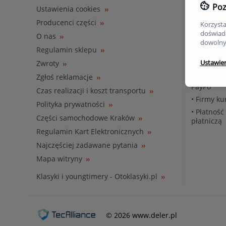
Poz
Rodzaje t
Ustawienia cookies
Producenci części
• Paczkom
Korzysta
doświadc
• Firmy ku
O nas
dowolny
• Odbiór 
Regulamin sklepu
Ustawie
Zwroty
Sposoby p
Zgłoś reklamacje
• Płatnośc
PayPo
Czas realizacji i koszt transportu
• Firmy ku
Polityka prywatności
• Płatność
Części samochodowe Kraków
płatniczą
Regulamin Kart Elektronicznych
Najczęściej zadawane pytania
Mapa witryny
Klasyki i youngtimery - Otoklasyki.pl
© 2026 www.deler.pl