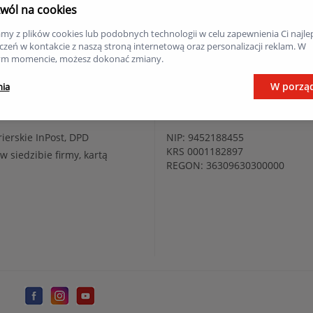
Pon.-Pt. 9.00-17.00, Sob. 8.00-1
wól na cookies
ransportu
aty InPost
Kontakt
my z plików cookies lub podobnych technologii w celu zapewnienia Ci najle
zeń w kontakcie z naszą stroną internetową oraz personalizacji reklam. W
rierskie InPost, DPD
DELER.PL
m momencie, możesz dokonać zmiany.
osobisty Kraków
Enis S.A. (dawniej: Enis sp. z o.o
ul. Cementowa 10, 31-983 Kra
W porzą
nia
łatności
e-mail:
bok@deler.pl
i elektroniczne Blik, Tpay,
tel. 12 268 31 51
rierskie InPost, DPD
NIP: 9452188455
KRS 0001182897
 w siedzibie firmy, kartą
REGON: 36309630300000