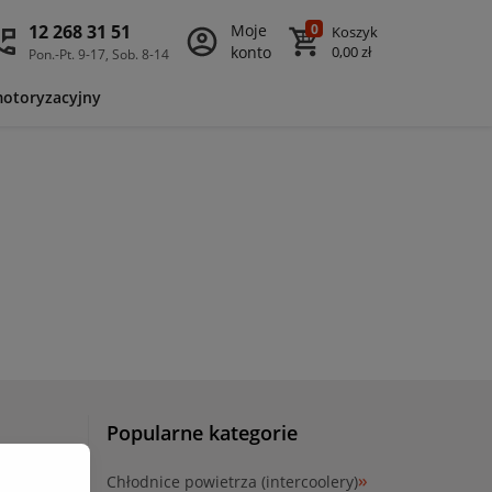
12 268 31 51
Moje
0
Koszyk
konto
0,00 zł
Pon.-Pt. 9-17, Sob. 8-14
motoryzacyjny
Popularne kategorie
Chłodnice powietrza (intercoolery)