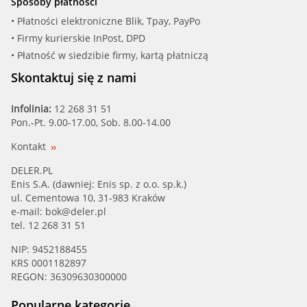
Sposoby płatności
• Płatności elektroniczne Blik, Tpay, PayPo
• Firmy kurierskie InPost, DPD
• Płatność w siedzibie firmy, kartą płatniczą
Skontaktuj się z nami
Infolinia:
12 268 31 51
Pon.-Pt. 9.00-17.00, Sob. 8.00-14.00
Kontakt
DELER.PL
Enis S.A. (dawniej: Enis sp. z o.o. sp.k.)
ul. Cementowa 10, 31-983 Kraków
e-mail:
bok@deler.pl
tel. 12 268 31 51
NIP: 9452188455
KRS 0001182897
REGON: 36309630300000
Popularne kategorie