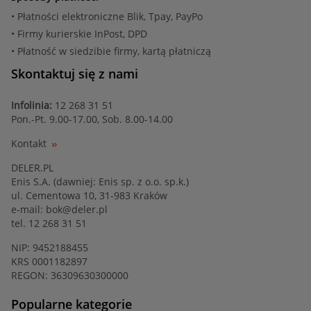
• Płatności elektroniczne Blik, Tpay, PayPo
• Firmy kurierskie InPost, DPD
• Płatność w siedzibie firmy, kartą płatniczą
Skontaktuj się z nami
Infolinia:
12 268 31 51
Pon.-Pt. 9.00-17.00, Sob. 8.00-14.00
Kontakt
DELER.PL
Enis S.A. (dawniej: Enis sp. z o.o. sp.k.)
ul. Cementowa 10, 31-983 Kraków
e-mail:
bok@deler.pl
tel. 12 268 31 51
NIP: 9452188455
KRS 0001182897
REGON: 36309630300000
Popularne kategorie