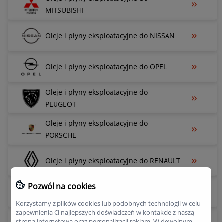
MITSUBISHI
Oleje i płyny eksploatacyjne do NISSAN
Oleje i płyny eksploatacyjne do OPEL
Oleje i płyny eksploatacyjne do
PEUGEOT
Oleje i płyny eksploatacyjne do
PORSCHE
Oleje i płyny eksploatacyjne do RENAULT
Pozwól na cookies
Oleje i płyny eksploatacyjne do SEAT
Korzystamy z plików cookies lub podobnych technologii w celu
zapewnienia Ci najlepszych doświadczeń w kontakcie z naszą
stroną internetową oraz personalizacji reklam. W dowolnym