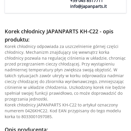
+39 045 8517711
info@japanparts.it
Korek chłodnicy JAPANPARTS KH-C22 - opis
produktu:
Korek chłodnicy odpowiada za uszczelnienie górnej części
chłodnicy. Mechanizm znajdujący się wewnątrz korka
chłodnicy pozwala na regulację ciśnienia w układzie, chroniąc
przed przegrzaniem cieczy chłodzącej. Przy wystąpieniu
nadmiernej temperatury płyn zwiększa swoją objętość. W
takich sytuacjach zawór ukryty w korku odprowadza nadmiar
cieczy chłodzącej do zbiornika wyrównawczego, zmniejszając
ciśnienie w układzie chłodzenia. Uszkodzony korek nie będzie
spełniał swojej funkcji prawidłowo, co może doprowadzić do
przegrzania jednostki.
Korek chłodnicy JAPANPARTS KH-C22 to artykuł oznaczony
numerem 0426KHC22. Kod EAN przypisany do tego modelu
korka to 8033001097085.
Opis producenta: