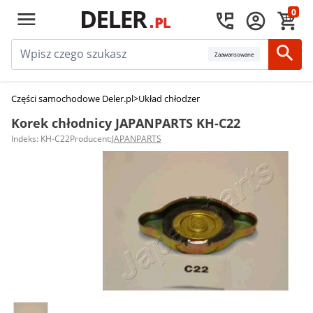
0
Zaawansowane
Części samochodowe Deler.pl
>
Układ chłodzenia silnika
>
Korki chłodnic
>
K
Korek chłodnicy JAPANPARTS KH-C22
Indeks: KH-C22
Producent:
JAPANPARTS