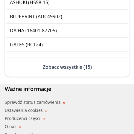
ASHUKI (H558-15)
BLUEPRINT (ADC49902)
DAIHA (16401-87705)
GATES (RC124)
JAPKO (33C22)
Zobacz wszystkie (15)
MAZDA (KF01-15-205)
MAZDA (KL61-15-205)
Ważne informacje
MAZDA (N323-15-205)
Sprawdź status zamówienia
Ustawienia cookies
MDR (MRC-4C22)
Producenci części
O nas
NIPPARTS (J1545002)