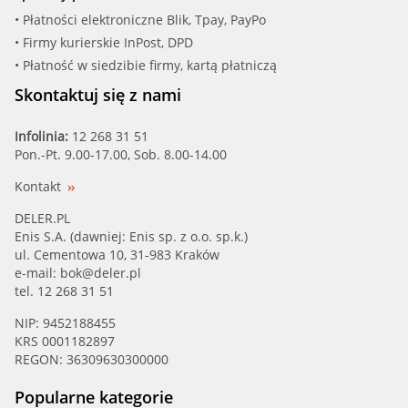
• Płatności elektroniczne Blik, Tpay, PayPo
• Firmy kurierskie InPost, DPD
• Płatność w siedzibie firmy, kartą płatniczą
Skontaktuj się z nami
Infolinia:
12 268 31 51
Pon.-Pt. 9.00-17.00, Sob. 8.00-14.00
Kontakt
DELER.PL
Enis S.A. (dawniej: Enis sp. z o.o. sp.k.)
ul. Cementowa 10, 31-983 Kraków
e-mail:
bok@deler.pl
tel. 12 268 31 51
NIP: 9452188455
KRS 0001182897
REGON: 36309630300000
Popularne kategorie