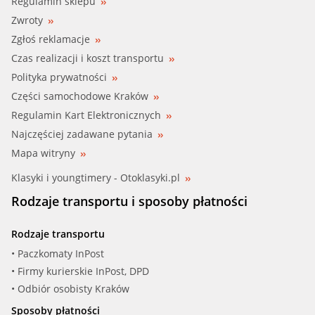
Regulamin sklepu
Zwroty
NISSA (21430-06P00)
Zgłoś reklamacje
NISSA (214301P108)
Czas realizacji i koszt transportu
Polityka prywatności
QUINTON HA (FC64)
Części samochodowe Kraków
Regulamin Kart Elektronicznych
Najczęściej zadawane pytania
Mapa witryny
Klasyki i youngtimery - Otoklasyki.pl
Rodzaje transportu i sposoby płatności
Rodzaje transportu
• Paczkomaty InPost
• Firmy kurierskie InPost, DPD
• Odbiór osobisty Kraków
Sposoby płatności