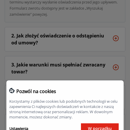
terminu wystarczy wysłanie oświadczenia przed jego upływem.
Formularz zwrotu dostępny jest w zakładce „Wyszukaj
zamówienie" powyżej.
2. Jak złożyć oświadczenie o odstąpieniu
od umowy?
3. Jakie warunki musi spełniać zwracany
towar?
Pozwól na cookies
4. Kto ponosi koszt odesłania towaru?
Korzystamy z plików cookies lub podobnych technologii w celu
zapewnienia Ci najlepszych doświadczeń w kontakcie z naszą
stroną internetową oraz personalizacji reklam. W dowolnym
momencie, możesz dokonać zmiany.
5. Kiedy i w jaki sposób otrzymam zwrot
W porządku
Ustawienia
pieniędzy?