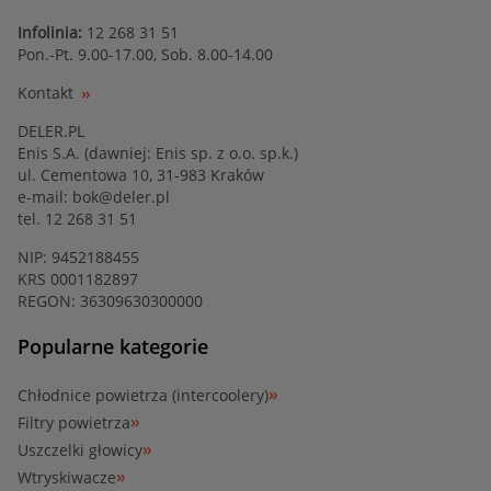
Infolinia:
12 268 31 51
Pon.-Pt. 9.00-17.00, Sob. 8.00-14.00
Kontakt
DELER.PL
Enis S.A. (dawniej: Enis sp. z o.o. sp.k.)
ul. Cementowa 10, 31-983 Kraków
e-mail:
bok@deler.pl
tel. 12 268 31 51
NIP: 9452188455
KRS 0001182897
REGON: 36309630300000
Popularne kategorie
Chłodnice powietrza (intercoolery)
Filtry powietrza
Uszczelki głowicy
Wtryskiwacze