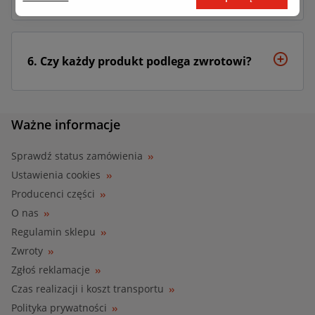
6. Czy każdy produkt podlega zwrotowi?
Ważne informacje
Sprawdź status zamówienia
Ustawienia cookies
Producenci części
O nas
Regulamin sklepu
Zwroty
Zgłoś reklamacje
Czas realizacji i koszt transportu
Polityka prywatności