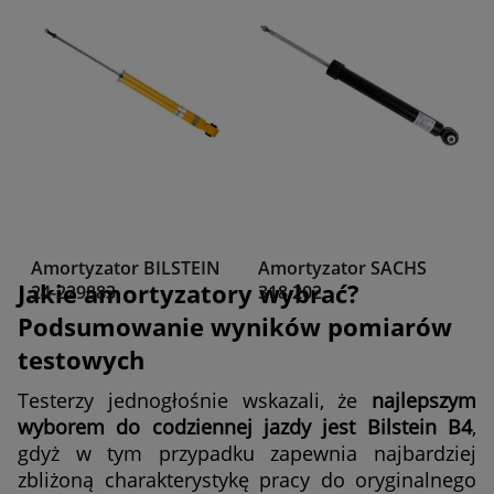
Amortyzator BILSTEIN
Amortyzator SACHS
Jakie amortyzatory wybrać?
24-229883
318 202
Podsumowanie wyników pomiarów
testowych
Testerzy jednogłośnie wskazali, że
najlepszym
wyborem do codziennej jazdy jest Bilstein B4
,
gdyż w tym przypadku zapewnia najbardziej
zbliżoną charakterystykę pracy do oryginalnego