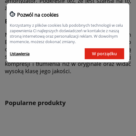
amortyzator. Podkreślił też, że jest szansa na to,
że ich bebechy są identyczne.
Pozwól na cookies
Bilstein B6 – najdroższy amortyzator
Korzystamy z plików cookies lub podobnych technologii w celu
zapewnienia Ci najlepszych doświadczeń w kontakcie z naszą
Najdroższy w rankingu amortyzator to Bilstein
stroną internetową oraz personalizacji reklam. W dowolnym
B6, który jako jedyny wykorzystuje tłok, tłoczysko
momencie, możesz dokonać zmiany.
oraz separator ulokowane tak, aby uzyskać pełną
W porządku
Ustawienia
separację oleju od azotu. Ma wyraźnie więcej
kompresji i tłumienia niż w oryginale oraz widać
wysoką klasę jego jakości.
Popularne produkty