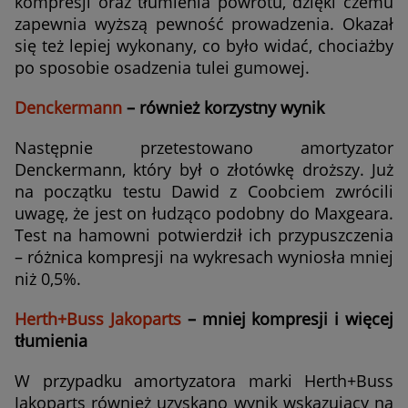
kompresji oraz tłumienia powrotu, dzięki czemu
zapewnia wyższą pewność prowadzenia. Okazał
się też lepiej wykonany, co było widać, chociażby
po sposobie osadzenia tulei gumowej.
Denckermann
– również korzystny wynik
Następnie przetestowano amortyzator
Denckermann, który był o złotówkę droższy. Już
na początku testu Dawid z Coobciem zwrócili
uwagę, że jest on łudząco podobny do Maxgeara.
Test na hamowni potwierdził ich przypuszczenia
– różnica kompresji na wykresach wyniosła mniej
niż 0,5%.
Herth+Buss Jakoparts
– mniej kompresji i więcej
tłumienia
W przypadku amortyzatora marki Herth+Buss
Jakoparts również uzyskano wynik wskazujący na