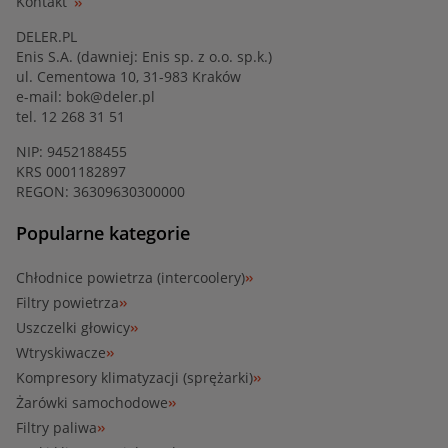
Kontakt
DELER.PL
Enis S.A. (dawniej: Enis sp. z o.o. sp.k.)
ul. Cementowa 10, 31-983 Kraków
e-mail:
bok@deler.pl
tel. 12 268 31 51
NIP: 9452188455
KRS 0001182897
REGON: 36309630300000
Popularne kategorie
Chłodnice powietrza (intercoolery)
Filtry powietrza
Uszczelki głowicy
Wtryskiwacze
Kompresory klimatyzacji (sprężarki)
Żarówki samochodowe
Filtry paliwa