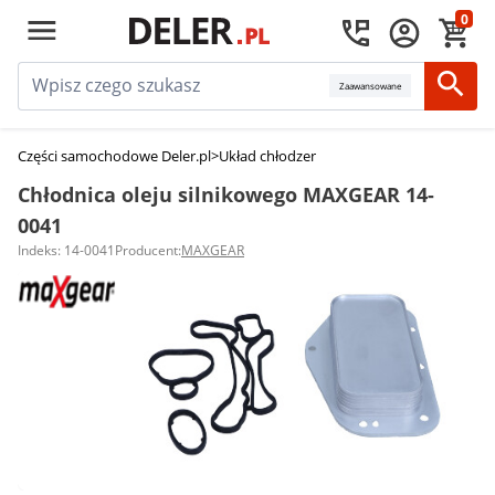
0
Zaawansowane
Części samochodowe Deler.pl
>
Układ chłodzenia silnika
>
Chłodnice oleju 
Chłodnica oleju silnikowego MAXGEAR 14-
0041
Indeks: 14-0041
Producent:
MAXGEAR