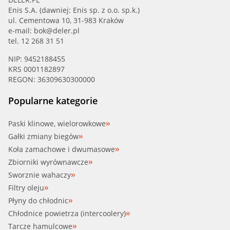
Enis S.A. (dawniej: Enis sp. z o.o. sp.k.)
ul. Cementowa 10, 31-983 Kraków
e-mail:
bok@deler.pl
tel. 12 268 31 51
NIP: 9452188455
KRS 0001182897
REGON: 36309630300000
Popularne kategorie
Paski klinowe, wielorowkowe
Gałki zmiany biegów
Koła zamachowe i dwumasowe
Zbiorniki wyrównawcze
Sworznie wahaczy
Filtry oleju
Płyny do chłodnic
Chłodnice powietrza (intercoolery)
Tarcze hamulcowe