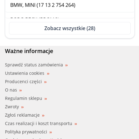
BMW, MINI (17 13 2 754 264)
BORG BECK (BRC118)
Zobacz wszystkie (28)
CALORSTAT (RC0084)
CAUTEX (955353)
Ważne informacje
FARE SA (9969)
Sprawdź status zamówienia
Ustawienia cookies
FEBI (36772)
Producenci części
O nas
FIRST LINE (FRC118)
Regulamin sklepu
Zwroty
GATES (RC247)
Zgłoś reklamacje
IMPERGOM (43059)
Czas realizacji i koszt transportu
Polityka prywatności
IMPERGOM (44197)