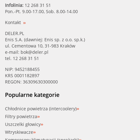
TTC (08.40.073)
Infolinia:
12 268 31 51
Pon.-Pt. 9.00-17.00, Sob. 8.00-14.00
URO PARTS (17132754264)
Kontakt
VAICO (V20-1879)
DELER.PL
Enis S.A. (dawniej: Enis sp. z o.o. sp.k.)
ul. Cementowa 10, 31-983 Kraków
WILMINK (WG1794814)
e-mail:
bok@deler.pl
tel. 12 268 31 51
NIP: 9452188455
KRS 0001182897
REGON: 36309630300000
Popularne kategorie
Chłodnice powietrza (intercoolery)
Filtry powietrza
Uszczelki głowicy
Wtryskiwacze
Kompresory klimatyzacji (sprężarki)