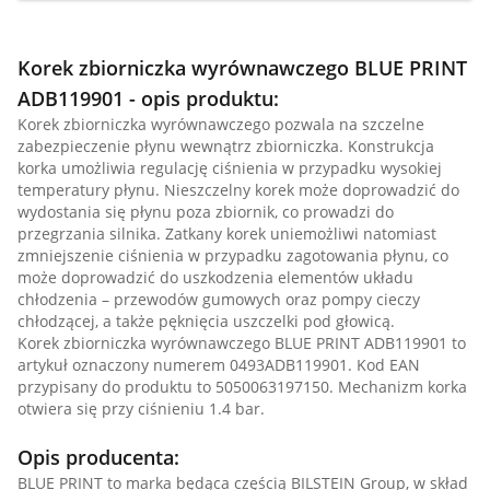
Korek zbiorniczka wyrównawczego BLUE PRINT
ADB119901 - opis produktu:
Korek zbiorniczka wyrównawczego pozwala na szczelne
zabezpieczenie płynu wewnątrz zbiorniczka. Konstrukcja
korka umożliwia regulację ciśnienia w przypadku wysokiej
temperatury płynu. Nieszczelny korek może doprowadzić do
wydostania się płynu poza zbiornik, co prowadzi do
przegrzania silnika. Zatkany korek uniemożliwi natomiast
zmniejszenie ciśnienia w przypadku zagotowania płynu, co
może doprowadzić do uszkodzenia elementów układu
chłodzenia – przewodów gumowych oraz pompy cieczy
chłodzącej, a także pęknięcia uszczelki pod głowicą.
Korek zbiorniczka wyrównawczego BLUE PRINT ADB119901 to
artykuł oznaczony numerem 0493ADB119901. Kod EAN
przypisany do produktu to 5050063197150. Mechanizm korka
otwiera się przy ciśnieniu 1.4 bar.
Opis producenta:
BLUE PRINT to marka będąca częścią BILSTEIN Group, w skład