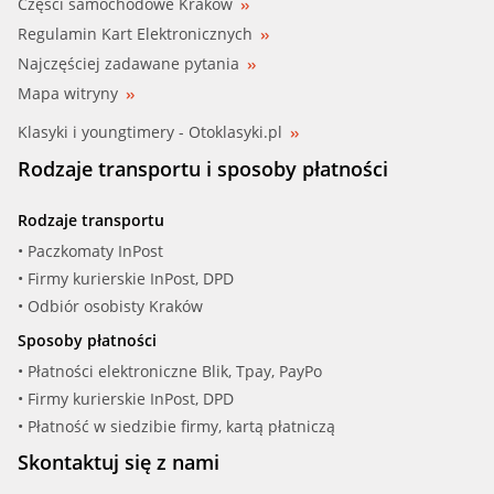
Części samochodowe Kraków
Regulamin Kart Elektronicznych
METALCAUCH (03881)
Najczęściej zadawane pytania
METZGER (2140104)
Mapa witryny
Klasyki i youngtimery - Otoklasyki.pl
MEYLE (314 238 0005)
Rodzaje transportu i sposoby płatności
MOTAQUIP (VCR252)
Rodzaje transportu
QUINTON HA (FC537)
• Paczkomaty InPost
• Firmy kurierskie InPost, DPD
STC (T403881)
• Odbiór osobisty Kraków
Sposoby płatności
SWAG (11 93 6772)
• Płatności elektroniczne Blik, Tpay, PayPo
• Firmy kurierskie InPost, DPD
TOPRAN (723 102)
• Płatność w siedzibie firmy, kartą płatniczą
TRICLO (313198)
Skontaktuj się z nami