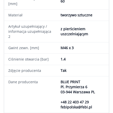
60
[mm]
Materiał
tworzywo sztuczne
Artykuł uzupełniający /
z pierścieniem
informacja uzupełniająca
uszczelniającym
2
Gwint zewn. [mm]
M46 x 3
Ciśnienie otwarcia [bar]
1.4
Zdjęcie producenta
Tak
Dane producenta
BLUE PRINT
Pl. Przymierza 6
03-944 Warszawa PL
+48 22 403 47 29
febipolska@febi.pl