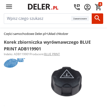
0
Zaawansowane
Części samochodowe Deler.pl
>
Układ chłodzenia silnika
>
Korki zbiornika
Korek zbiorniczka wyrównawczego BLUE
PRINT ADB119901
Indeks: ADB119901
Producent:
BLUE PRINT