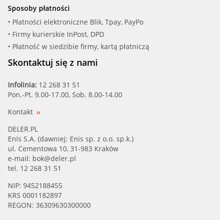
Sposoby płatności
• Płatności elektroniczne Blik, Tpay, PayPo
• Firmy kurierskie InPost, DPD
• Płatność w siedzibie firmy, kartą płatniczą
Skontaktuj się z nami
Infolinia:
12 268 31 51
Pon.-Pt. 9.00-17.00, Sob. 8.00-14.00
Kontakt
DELER.PL
Enis S.A. (dawniej: Enis sp. z o.o. sp.k.)
ul. Cementowa 10, 31-983 Kraków
e-mail:
bok@deler.pl
tel. 12 268 31 51
NIP: 9452188455
KRS 0001182897
REGON: 36309630300000