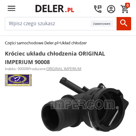
0
Zaawansowane
Części samochodowe Deler.pl
>
Układ chłodzenia silnika
>
Króćce układu ch
Króciec układu chłodzenia ORIGINAL
IMPERIUM 90008
Indeks: 90008
Producent:
ORIGINAL IMPERIUM