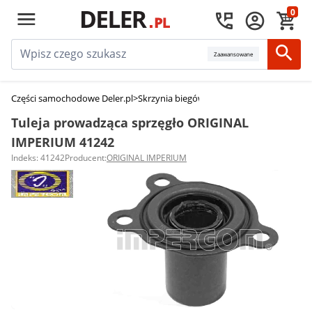
0
Zaawansowane
Części samochodowe Deler.pl
>
Skrzynia biegów i sprzęgło
>
Łożyska opor
Tuleja prowadząca sprzęgło ORIGINAL
IMPERIUM 41242
Indeks: 41242
Producent:
ORIGINAL IMPERIUM