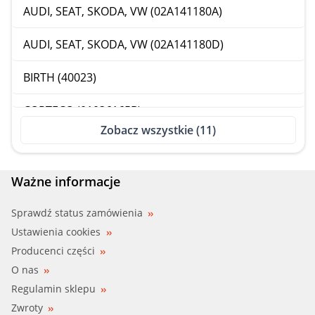
AUDI, SEAT, SKODA, VW (02A141180A)
AUDI, SEAT, SKODA, VW (02A141180D)
BIRTH (40023)
CORTECO (01036165B)
Zobacz wszystkie (11)
FARE SA (4957)
FEBI (35487)
Ważne informacje
JPG (1130350100)
Sprawdź status zamówienia
Ustawienia cookies
SASIC (5956001)
Producenci części
O nas
Regulamin sklepu
Zwroty