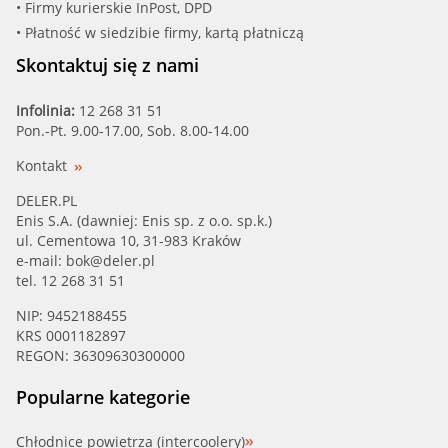
• Firmy kurierskie InPost, DPD
• Płatność w siedzibie firmy, kartą płatniczą
Skontaktuj się z nami
Infolinia:
12 268 31 51
Pon.-Pt. 9.00-17.00, Sob. 8.00-14.00
Kontakt
DELER.PL
Enis S.A. (dawniej: Enis sp. z o.o. sp.k.)
ul. Cementowa 10, 31-983 Kraków
e-mail:
bok@deler.pl
tel. 12 268 31 51
NIP: 9452188455
KRS 0001182897
REGON: 36309630300000
Popularne kategorie
Chłodnice powietrza (intercoolery)