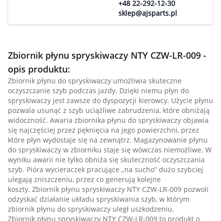
+48 22-292-12-30
sklep@ajsparts.pl
Zbiornik płynu spryskiwaczy NTY CZW-LR-009 -
opis produktu:
Zbiornik płynu do spryskiwaczy umożliwia skuteczne
oczyszczanie szyb podczas jazdy. Dzięki niemu płyn do
spryskiwaczy jest zawsze do dyspozycji kierowcy. Użycie płynu
pozwala usunąć z szyb uciążliwe zabrudzenia, które obniżają
widoczność. Awaria zbiornika płynu do spryskiwaczy objawia
się najczęściej przez pęknięcia na jego powierzchni, przez
które płyn wydostaje się na zewnątrz. Magazynowanie płynu
do spryskiwaczy w zbiorniku staje się wówczas niemożliwe. W
wyniku awarii nie tylko obniża się skuteczność oczyszczania
szyb. Pióra wycieraczek pracujące „na sucho” dużo szybciej
ulegają zniszczeniu, przez co generują kolejne
koszty. Zbiornik płynu spryskiwaczy NTY CZW-LR-009 pozwoli
odzyskać działanie układu spryskiwania szyb, w którym
zbiornik płynu do spryskiwaczy uległ uszkodzeniu.
Zbiornik płynu spryskiwaczy NTY CZW-LR-009 to produkt o