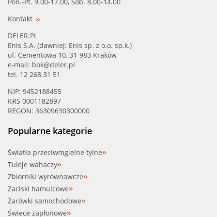
Pon.-Pt. 9.00-17.00, Sob. 8.00-14.00
Kontakt
DELER.PL
Enis S.A. (dawniej: Enis sp. z o.o. sp.k.)
ul. Cementowa 10, 31-983 Kraków
e-mail:
bok@deler.pl
tel. 12 268 31 51
NIP: 9452188455
KRS 0001182897
REGON: 36309630300000
Popularne kategorie
Światła przeciwmgielne tylne
Tuleje wahaczy
Zbiorniki wyrównawcze
Zaciski hamulcowe
Żarówki samochodowe
Świece zapłonowe