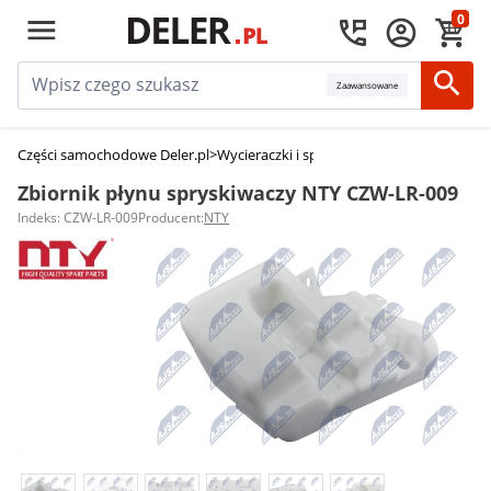
0
Zaawansowane
Części samochodowe Deler.pl
>
Wycieraczki i spryskiwacze
>
Zbiorniki płyn
Zbiornik płynu spryskiwaczy NTY CZW-LR-009
Indeks: CZW-LR-009
Producent:
NTY