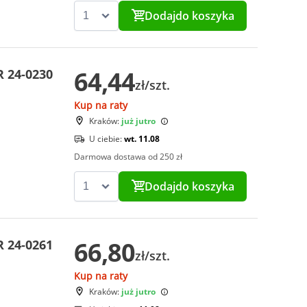
Dodaj
do koszyka
64,44
 24-0230
zł/szt.
Kup na raty
Kraków:
już jutro
U ciebie:
wt. 11.08
Darmowa dostawa od 250 zł
Dodaj
do koszyka
66,80
 24-0261
zł/szt.
Kup na raty
Kraków:
już jutro