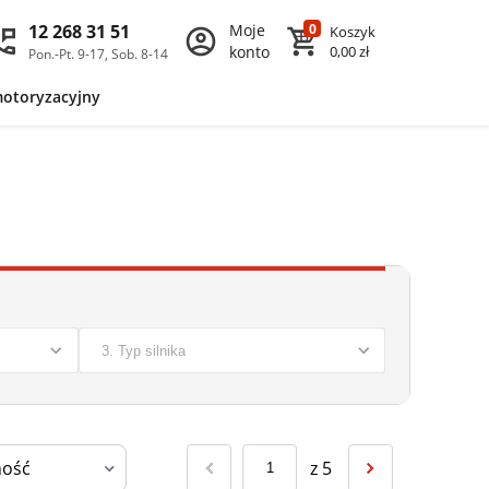
12 268 31 51
Moje
0
Koszyk
konto
0,00 zł
Pon.-Pt. 9-17, Sob. 8-14
motoryzacyjny
z
5