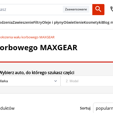
Zaawansowane
odzenia
Zawieszenie
Filtry
Oleje i płyny
Oświetlenie
Kosmetyki
Blog 
 położenia wału korbowego MAXGEAR
 korbowego MAXGEAR
Wybierz auto, do którego szukasz części
oduktów
Sortuj