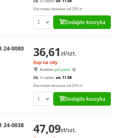
U ciebie:
wt. 11.08
Darmowa dostawa od 250 zł
Dodaj
do koszyka
36,61
 24-0080
zł/szt.
Kup na raty
Kraków:
już jutro
U ciebie:
wt. 11.08
Darmowa dostawa od 250 zł
Dodaj
do koszyka
47,09
 24-0038
zł/szt.