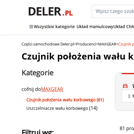
Wszystkie kategorie
Układ Hamulcowy
Układ Chł
Części samochodowe Deler.pl
>
Producenci
>
MAXGEAR
>
Czujnik
Czujnik położenia wału
Kategorie
cofnij do
MAXGEAR
Czujnik położenia wału korbowego (81)
(14)
Uszczelniacze wału korbowego
81 pr
Filtruj wg: