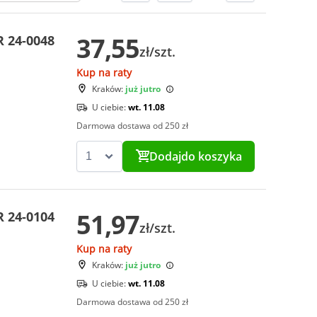
37,55
 24-0048
zł/szt.
Kup na raty
Kraków:
już jutro
U ciebie:
wt. 11.08
Darmowa dostawa od 250 zł
Dodaj
do koszyka
51,97
 24-0104
zł/szt.
Kup na raty
Kraków:
już jutro
U ciebie:
wt. 11.08
Darmowa dostawa od 250 zł