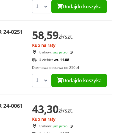
Dodaj
do koszyka
58,59
 24-0251
zł/szt.
Kup na raty
Kraków:
już jutro
U ciebie:
wt. 11.08
Darmowa dostawa od 250 zł
Dodaj
do koszyka
43,30
 24-0061
zł/szt.
Kup na raty
Kraków:
już jutro