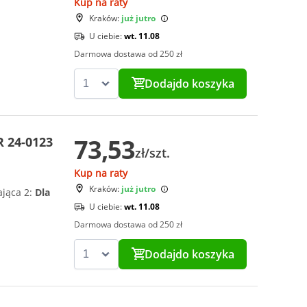
Kup na raty
Kraków:
już jutro
U ciebie:
wt. 11.08
Darmowa dostawa od 250 zł
Dodaj
do koszyka
73,53
 24-0123
zł/szt.
Kup na raty
Kraków:
już jutro
ająca 2:
Dla
U ciebie:
wt. 11.08
Darmowa dostawa od 250 zł
Dodaj
do koszyka