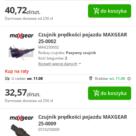
40,72
do koszyka
zł/szt.
Darmowa dostawa od 250 zł
Czujnik prędkości pojazdu MAXGEAR
25-0002
MAX250002
Rodzaj czujnika:
Pasywny czujnik
Ilość biegunów:
2
Rozwiń więcej danych
Kup na raty
U ciebie:
wt. 11.08
Kraków:
wt. 11.08
32,57
do koszyka
zł/szt.
Darmowa dostawa od 250 zł
Czujnik prędkości pojazdu MAXGEAR
25-0009
0510250009