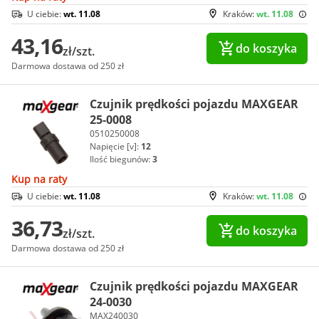
U ciebie:
wt. 11.08
Kraków:
wt. 11.08
43,16
do koszyka
zł/szt.
Darmowa dostawa od 250 zł
Czujnik prędkości pojazdu MAXGEAR
25-0008
0510250008
Napięcie [v]:
12
Ilość biegunów:
3
Kup na raty
U ciebie:
wt. 11.08
Kraków:
wt. 11.08
36,73
do koszyka
zł/szt.
Darmowa dostawa od 250 zł
Czujnik prędkości pojazdu MAXGEAR
24-0030
MAX240030