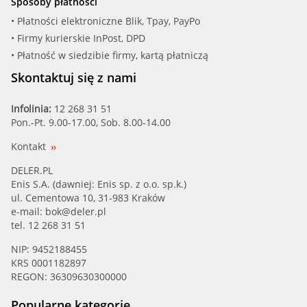
Sposoby płatności
• Płatności elektroniczne Blik, Tpay, PayPo
• Firmy kurierskie InPost, DPD
• Płatność w siedzibie firmy, kartą płatniczą
Skontaktuj się z nami
Infolinia:
12 268 31 51
Pon.-Pt. 9.00-17.00, Sob. 8.00-14.00
Kontakt
DELER.PL
Enis S.A. (dawniej: Enis sp. z o.o. sp.k.)
ul. Cementowa 10, 31-983 Kraków
e-mail:
bok@deler.pl
tel. 12 268 31 51
NIP: 9452188455
KRS 0001182897
REGON: 36309630300000
Popularne kategorie