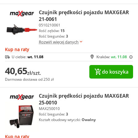
Czujnik prędkości pojazdu MAXGEAR
21-0061
0510210061
Ilość zębów:
15
Ilość biegunów:
3
Rozwiń więcej danych
Kup na raty
U ciebie:
wt. 11.08
Kraków:
wt. 11.08
40,65
do koszyka
zł/szt.
Darmowa dostawa od 250 zł
Czujnik prędkości pojazdu MAXGEAR
25-0010
MAX250010
Ilość biegunów:
3
Kształt obudowy wtyczki:
Owalny
Kup na raty