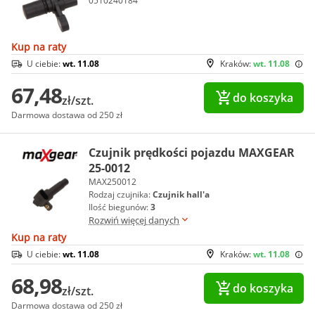
0510240184
Kup na raty
U ciebie:
wt. 11.08
Kraków:
wt. 11.08
67,48
do koszyka
zł/szt.
Darmowa dostawa od 250 zł
Czujnik prędkości pojazdu MAXGEAR
25-0012
MAX250012
Rodzaj czujnika:
Czujnik hall'a
Ilość biegunów:
3
Rozwiń więcej danych
Kup na raty
U ciebie:
wt. 11.08
Kraków:
wt. 11.08
68,98
do koszyka
zł/szt.
Darmowa dostawa od 250 zł