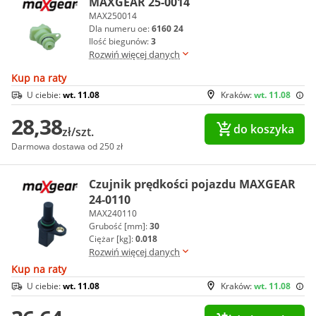
MAXGEAR 25-0014
MAX250014
Dla numeru oe:
6160 24
Ilość biegunów:
3
Rozwiń więcej danych
Kup na raty
U ciebie:
wt. 11.08
Kraków:
wt. 11.08
28,38
do koszyka
zł/szt.
Darmowa dostawa od 250 zł
Czujnik prędkości pojazdu MAXGEAR
24-0110
MAX240110
Grubość [mm]:
30
Ciężar [kg]:
0.018
Rozwiń więcej danych
Kup na raty
U ciebie:
wt. 11.08
Kraków:
wt. 11.08