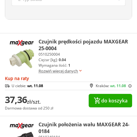
Czujnik prędkości pojazdu MAXGEAR
25-0004
0510250004
Ciężar [kg]:
0.04
Wymagana ilość:
1
Rozwiń więcej danych
Kup na raty
U ciebie:
wt. 11.08
Kraków:
wt. 11.08
37,36
do koszyka
zł/szt.
Darmowa dostawa od 250 zł
Czujnik położenia wału MAXGEAR 24-
0184