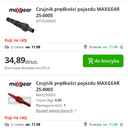
Czujnik prędkości pojazdu MAXGEAR
25-0005
0510250005
Kup na raty
U ciebie:
wt. 11.08
Kraków:
wt. 11.08
34,89
do koszyka
zł/szt.
Darmowa dostawa od 250 zł
Czujnik prędkości pojazdu MAXGEAR
25-0003
MAX250003
Ciężar [kg]:
0.06
Wymagana ilość:
1
Rozwiń więcej danych
Kup na raty
U ciebie:
wt. 11.08
Kraków:
wt. 11.08