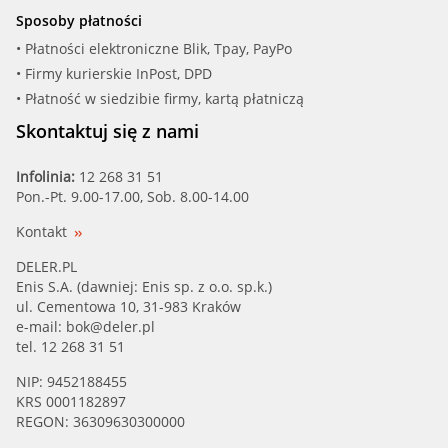
Sposoby płatności
• Płatności elektroniczne Blik, Tpay, PayPo
• Firmy kurierskie InPost, DPD
• Płatność w siedzibie firmy, kartą płatniczą
Skontaktuj się z nami
Infolinia:
12 268 31 51
Pon.-Pt. 9.00-17.00, Sob. 8.00-14.00
Kontakt
DELER.PL
Enis S.A. (dawniej: Enis sp. z o.o. sp.k.)
ul. Cementowa 10, 31-983 Kraków
e-mail:
bok@deler.pl
tel. 12 268 31 51
NIP: 9452188455
KRS 0001182897
REGON: 36309630300000