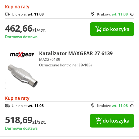
Kup na raty
U ciebie:
wt. 11.08
Kraków:
wt. 11.08
462,66
do koszyka
zł/szt.
Darmowa dostawa
Katalizator MAXGEAR 27-6139
MAX276139
Oznaczenie kontrolne:
E9-103r
Kup na raty
U ciebie:
wt. 11.08
Kraków:
wt. 11.08
518,69
do koszyka
zł/szt.
Darmowa dostawa