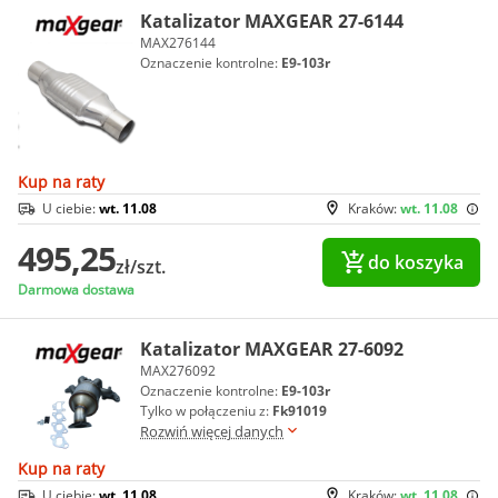
Katalizator MAXGEAR 27-6144
MAX276144
Oznaczenie kontrolne:
E9-103r
Kup na raty
U ciebie:
wt. 11.08
Kraków:
wt. 11.08
495,25
do koszyka
zł/szt.
Darmowa dostawa
Katalizator MAXGEAR 27-6092
MAX276092
Oznaczenie kontrolne:
E9-103r
Tylko w połączeniu z:
Fk91019
Rozwiń więcej danych
Kup na raty
U ciebie:
wt. 11.08
Kraków:
wt. 11.08