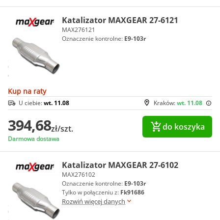
Katalizator MAXGEAR 27-6121
MAX276121
Oznaczenie kontrolne:
E9-103r
Kup na raty
U ciebie:
wt. 11.08
Kraków:
wt. 11.08
394,68
do koszyka
zł/szt.
Darmowa dostawa
Katalizator MAXGEAR 27-6102
MAX276102
Oznaczenie kontrolne:
E9-103r
Tylko w połączeniu z:
Fk91686
Rozwiń więcej danych