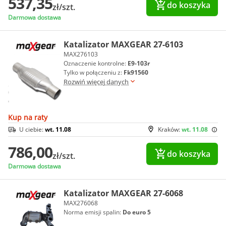
537,35
do koszyka
zł/szt.
Darmowa dostawa
Katalizator MAXGEAR 27-6103
MAX276103
Oznaczenie kontrolne:
E9-103r
Tylko w połączeniu z:
Fk91560
Rozwiń więcej danych
Kup na raty
U ciebie:
wt. 11.08
Kraków:
wt. 11.08
786,00
do koszyka
zł/szt.
Darmowa dostawa
Katalizator MAXGEAR 27-6068
MAX276068
Norma emisji spalin:
Do euro 5