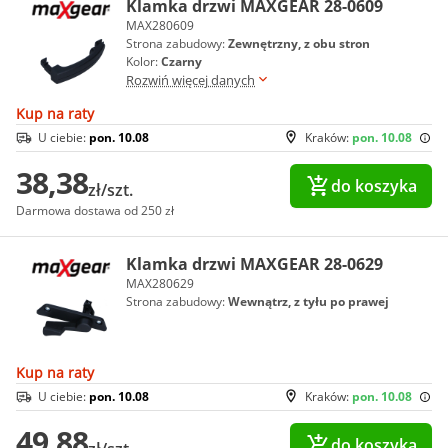
Klamka drzwi MAXGEAR 28-0609
MAX280609
Strona zabudowy:
Zewnętrzny, z obu stron
Kolor:
Czarny
Rozwiń więcej danych
Kup na raty
U ciebie:
pon. 10.08
Kraków:
pon. 10.08
38,38
do koszyka
zł/szt.
Darmowa dostawa od 250 zł
Klamka drzwi MAXGEAR 28-0629
MAX280629
Strona zabudowy:
Wewnątrz, z tyłu po prawej
Kup na raty
U ciebie:
pon. 10.08
Kraków:
pon. 10.08
49,88
do koszyka