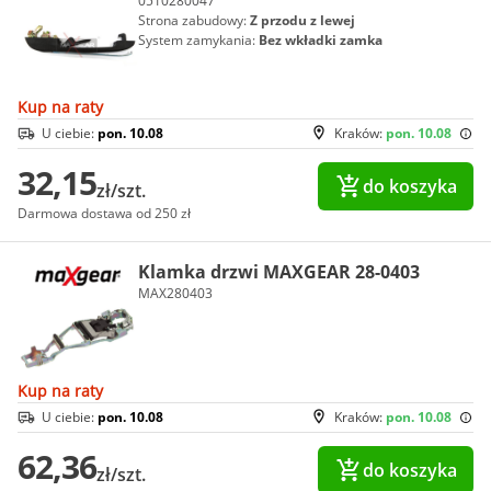
0510280047
Strona zabudowy:
Z przodu z lewej
System zamykania:
Bez wkładki zamka
Kup na raty
U ciebie:
pon. 10.08
Kraków:
pon. 10.08
32,15
do koszyka
zł/szt.
Darmowa dostawa od 250 zł
Klamka drzwi MAXGEAR 28-0403
MAX280403
Kup na raty
U ciebie:
pon. 10.08
Kraków:
pon. 10.08
62,36
do koszyka
zł/szt.