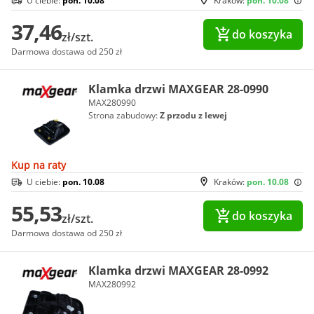
U ciebie:
pon. 10.08
Kraków:
pon. 10.08
37,46
do koszyka
zł/szt.
Darmowa dostawa od 250 zł
Klamka drzwi MAXGEAR 28-0990
MAX280990
Strona zabudowy:
Z przodu z lewej
Kup na raty
U ciebie:
pon. 10.08
Kraków:
pon. 10.08
55,53
do koszyka
zł/szt.
Darmowa dostawa od 250 zł
Klamka drzwi MAXGEAR 28-0992
MAX280992