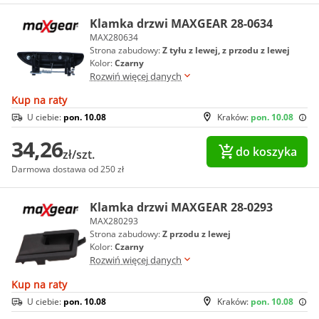
Klamka drzwi MAXGEAR 28-0634
MAX280634
Strona zabudowy:
Z tyłu z lewej, z przodu z lewej
Kolor:
Czarny
Rozwiń więcej danych
Kup na raty
U ciebie:
pon. 10.08
Kraków:
pon. 10.08
34,26
do koszyka
zł/szt.
Darmowa dostawa od 250 zł
Klamka drzwi MAXGEAR 28-0293
MAX280293
Strona zabudowy:
Z przodu z lewej
Kolor:
Czarny
Rozwiń więcej danych
Kup na raty
U ciebie:
pon. 10.08
Kraków:
pon. 10.08