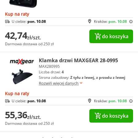
Kup na raty
U ciebie:
pon. 10.08
Kraków:
pon. 10.08
42,74
do koszyka
zł/szt.
Darmowa dostawa od 250 zł
Klamka drzwi MAXGEAR 28-0995
MAX280995
Liczba drzwi:
4
Strona zabudowy:
Z tyłu z lewej, z przodu z lewej
Rozwiń więcej danych
Kup na raty
U ciebie:
pon. 10.08
Kraków:
pon. 10.08
55,36
do koszyka
zł/szt.
Darmowa dostawa od 250 zł