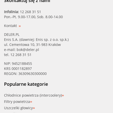
Skontaktuj się z nami
Infolinia:
12 268 31 51
Pon.-Pt. 9.00-17.00, Sob. 8.00-14.00
Kontakt
DELER.PL
Enis S.A. (dawniej: Enis sp. z o.o. sp.k.)
ul. Cementowa 10, 31-983 Kraków
e-mail:
bok@deler.pl
tel. 12 268 31 51
NIP: 9452188455
KRS 0001182897
REGON: 36309630300000
Popularne kategorie
Chłodnice powietrza (intercoolery)
Filtry powietrza
Uszczelki głowicy