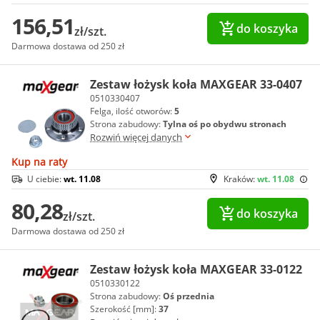
156,51
do koszyka
zł/szt.
Darmowa dostawa od 250 zł
Zestaw łożysk koła MAXGEAR 33-0407
0510330407
Felga, ilość otworów:
5
Strona zabudowy:
Tylna oś po obydwu stronach
Rozwiń więcej danych
Kup na raty
U ciebie:
wt. 11.08
Kraków:
wt. 11.08
80,28
do koszyka
zł/szt.
Darmowa dostawa od 250 zł
Zestaw łożysk koła MAXGEAR 33-0122
0510330122
Strona zabudowy:
Oś przednia
Szerokość [mm]:
37