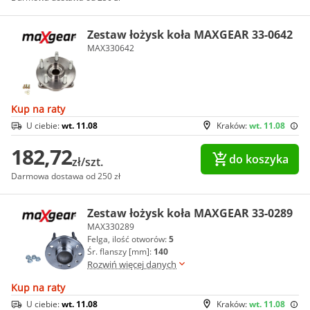
Zestaw łożysk koła MAXGEAR 33-0642
MAX330642
Kup na raty
U ciebie:
wt. 11.08
Kraków:
wt. 11.08
182,72
do koszyka
zł/szt.
Darmowa dostawa od 250 zł
Zestaw łożysk koła MAXGEAR 33-0289
MAX330289
Felga, ilość otworów:
5
Śr. flanszy [mm]:
140
Rozwiń więcej danych
Kup na raty
U ciebie:
wt. 11.08
Kraków:
wt. 11.08