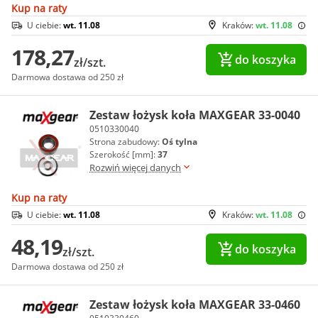
Kup na raty
U ciebie:
wt. 11.08
Kraków:
wt. 11.08
178,27
do koszyka
zł/szt.
Darmowa dostawa od 250 zł
Zestaw łożysk koła MAXGEAR 33-0040
0510330040
Strona zabudowy:
Oś tylna
Szerokość [mm]:
37
Rozwiń więcej danych
Kup na raty
U ciebie:
wt. 11.08
Kraków:
wt. 11.08
48,19
do koszyka
zł/szt.
Darmowa dostawa od 250 zł
Zestaw łożysk koła MAXGEAR 33-0460