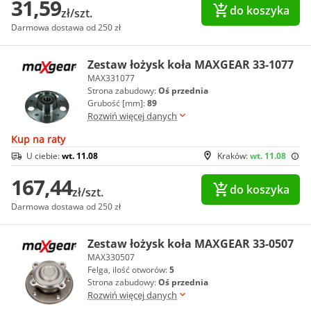
31,59
do koszyka
zł/szt.
Darmowa dostawa od 250 zł
Zestaw łożysk koła MAXGEAR 33-1077
MAX331077
Strona zabudowy:
Oś przednia
Grubość [mm]:
89
Rozwiń więcej danych
Kup na raty
U ciebie:
wt. 11.08
Kraków:
wt. 11.08
167,44
do koszyka
zł/szt.
Darmowa dostawa od 250 zł
Zestaw łożysk koła MAXGEAR 33-0507
MAX330507
Felga, ilość otworów:
5
Strona zabudowy:
Oś przednia
Rozwiń więcej danych