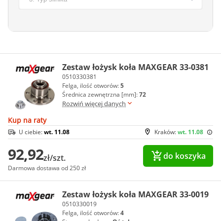
Zestaw łożysk koła MAXGEAR 33-0381
0510330381
Felga, ilość otworów:
5
Średnica zewnętrzna [mm]:
72
Rozwiń więcej danych
Kup na raty
U ciebie:
wt. 11.08
Kraków:
wt. 11.08
92,92
do koszyka
zł/szt.
Darmowa dostawa od 250 zł
Zestaw łożysk koła MAXGEAR 33-0019
0510330019
Felga, ilość otworów:
4