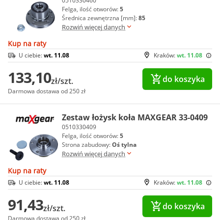
0510330460
Felga, ilość otworów:
5
Średnica zewnętrzna [mm]:
85
Rozwiń więcej danych
Kup na raty
U ciebie:
wt. 11.08
Kraków:
wt. 11.08
133,10
do koszyka
zł/szt.
Darmowa dostawa od 250 zł
Zestaw łożysk koła MAXGEAR 33-0409
0510330409
Felga, ilość otworów:
5
Strona zabudowy:
Oś tylna
Rozwiń więcej danych
Kup na raty
U ciebie:
wt. 11.08
Kraków:
wt. 11.08
91,43
do koszyka
zł/szt.
Darmowa dostawa od 250 zł