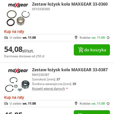
Zestaw łożysk koła MAXGEAR 33-0360
0510330360
Kup na raty
U ciebie:
wt. 11.08
Kraków:
wt. 11.08
54,08
do koszyka
zł/szt.
Darmowa dostawa od 250 zł
Zestaw łożysk koła MAXGEAR 33-0387
MAX330387
Szerokość [mm]:
37
Średnica wewnętrzna [mm]:
39
Rozwiń więcej danych
Kup na raty
U ciebie:
wt. 11.08
Kraków:
wt. 11.08