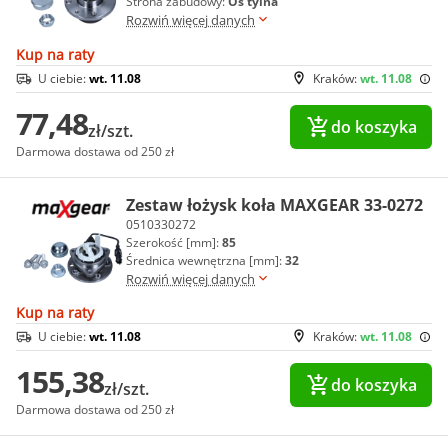
Strona zabudowy:
Oś tylna
Rozwiń więcej danych
Kup na raty
U ciebie:
wt. 11.08
Kraków:
wt. 11.08
77,48
do koszyka
zł/szt.
Darmowa dostawa od 250 zł
Zestaw łożysk koła MAXGEAR 33-0272
0510330272
Szerokość [mm]:
85
Średnica wewnętrzna [mm]:
32
Rozwiń więcej danych
Kup na raty
U ciebie:
wt. 11.08
Kraków:
wt. 11.08
155,38
do koszyka
zł/szt.
Darmowa dostawa od 250 zł