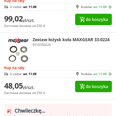
Kup na raty
U ciebie:
wt. 11.08
Kraków:
wt. 11.08
99,02
do koszyka
zł/szt.
Darmowa dostawa od 250 zł
Zestaw łożysk koła MAXGEAR 33-0224
0510330224
Kup na raty
U ciebie:
wt. 11.08
Kraków:
wt. 11.08
48,05
do koszyka
zł/szt.
Darmowa dostawa od 250 zł
Chwileczkę...