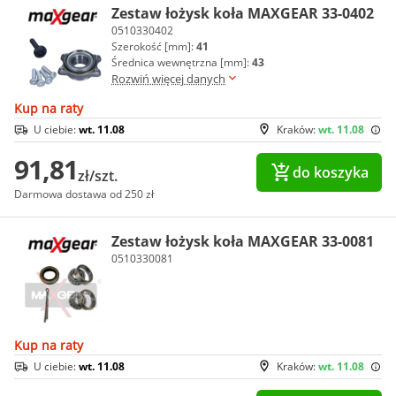
Zestaw łożysk koła MAXGEAR 33-0402
0510330402
Szerokość [mm]:
41
Średnica wewnętrzna [mm]:
43
Rozwiń więcej danych
Kup na raty
U ciebie:
wt. 11.08
Kraków:
wt. 11.08
91,81
do koszyka
zł/szt.
Darmowa dostawa od 250 zł
Zestaw łożysk koła MAXGEAR 33-0081
0510330081
Kup na raty
U ciebie:
wt. 11.08
Kraków:
wt. 11.08