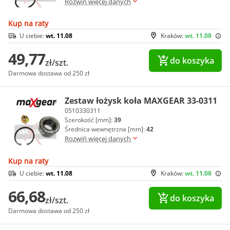
Rozwiń więcej danych
Kup na raty
U ciebie:
wt. 11.08
Kraków:
wt. 11.08
49,77
do koszyka
zł/szt.
Darmowa dostawa od 250 zł
Zestaw łożysk koła MAXGEAR 33-0311
0510330311
Szerokość [mm]:
39
Średnica wewnętrzna [mm]:
42
Rozwiń więcej danych
Kup na raty
U ciebie:
wt. 11.08
Kraków:
wt. 11.08
66,68
do koszyka
zł/szt.
Darmowa dostawa od 250 zł