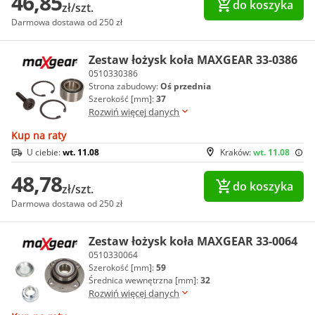
46,85
do koszyka
zł/szt.
Darmowa dostawa od 250 zł
Zestaw łożysk koła MAXGEAR 33-0386
0510330386
Strona zabudowy:
Oś przednia
Szerokość [mm]:
37
Rozwiń więcej danych
Kup na raty
U ciebie:
wt. 11.08
Kraków:
wt. 11.08
48,78
do koszyka
zł/szt.
Darmowa dostawa od 250 zł
Zestaw łożysk koła MAXGEAR 33-0064
0510330064
Szerokość [mm]:
59
Średnica wewnętrzna [mm]:
32
Rozwiń więcej danych