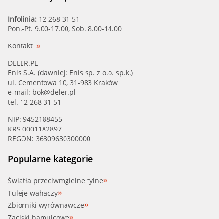
Infolinia:
12 268 31 51
Pon.-Pt. 9.00-17.00, Sob. 8.00-14.00
Kontakt
DELER.PL
Enis S.A. (dawniej: Enis sp. z o.o. sp.k.)
ul. Cementowa 10, 31-983 Kraków
e-mail:
bok@deler.pl
tel. 12 268 31 51
NIP: 9452188455
KRS 0001182897
REGON: 36309630300000
Popularne kategorie
Światła przeciwmgielne tylne
Tuleje wahaczy
Zbiorniki wyrównawcze
Zaciski hamulcowe