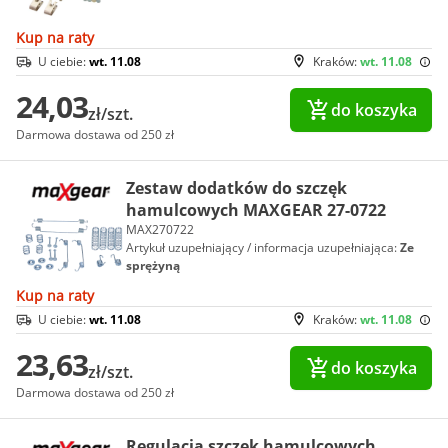
Kup na raty
U ciebie:
wt. 11.08
Kraków:
wt. 11.08
24,03
do koszyka
zł/szt.
Darmowa dostawa od 250 zł
Zestaw dodatków do szczęk
hamulcowych MAXGEAR 27-0722
MAX270722
Artykuł uzupełniający / informacja uzupełniająca:
Ze
sprężyną
Kup na raty
U ciebie:
wt. 11.08
Kraków:
wt. 11.08
23,63
do koszyka
zł/szt.
Darmowa dostawa od 250 zł
Regulacja szczęk hamulcowych