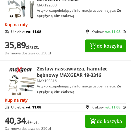
MAX192030
Artykuł uzupełniający / informacja uzupełniająca:
Ze
sprężyną bimetalową
Kup na raty
U ciebie:
wt. 11.08
Kraków:
wt. 11.08
35,89
do koszyka
zł/szt.
Darmowa dostawa od 250 zł
Zestaw nastawiacza, hamulec
bębnowy MAXGEAR 19-3316
MAX193316
Artykuł uzupełniający / informacja uzupełniająca:
Ze
sprężyną bimetalową
Kup na raty
U ciebie:
wt. 11.08
Kraków:
wt. 11.08
40,34
do koszyka
zł/szt.
Darmowa dostawa od 250 zł