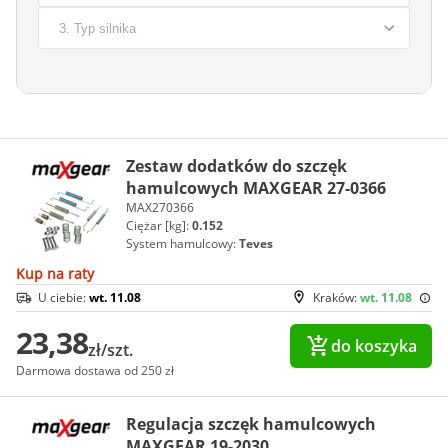
Zestaw dodatków do szczęk
hamulcowych MAXGEAR 27-0366
MAX270366
Ciężar [kg]:
0.152
System hamulcowy:
Teves
Kup na raty
U ciebie:
wt. 11.08
Kraków:
wt. 11.08
23,38
do koszyka
zł/szt.
Darmowa dostawa od 250 zł
Regulacja szczęk hamulcowych
MAXGEAR 19-2030