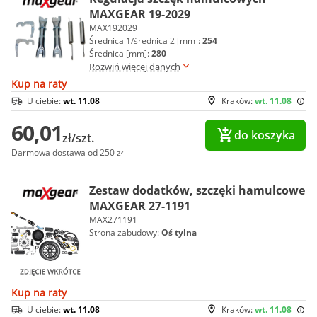
MAXGEAR 19-2029
MAX192029
Średnica 1/średnica 2 [mm]:
254
Średnica [mm]:
280
Rozwiń więcej danych
Kup na raty
U ciebie:
wt. 11.08
Kraków:
wt. 11.08
60,01
do koszyka
zł/szt.
Darmowa dostawa od 250 zł
Zestaw dodatków, szczęki hamulcowe
MAXGEAR 27-1191
MAX271191
Strona zabudowy:
Oś tylna
Kup na raty
U ciebie:
wt. 11.08
Kraków:
wt. 11.08