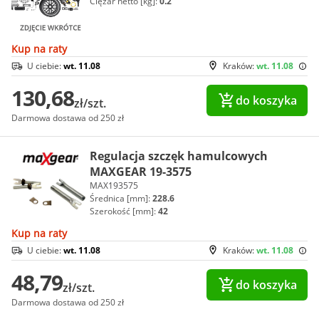
Ciężar netto [kg]:
0.2
Kup na raty
U ciebie:
wt. 11.08
Kraków:
wt. 11.08
130,68
do koszyka
zł/szt.
Darmowa dostawa od 250 zł
Regulacja szczęk hamulcowych
MAXGEAR 19-3575
MAX193575
Średnica [mm]:
228.6
Szerokość [mm]:
42
Kup na raty
U ciebie:
wt. 11.08
Kraków:
wt. 11.08
48,79
do koszyka
zł/szt.
Darmowa dostawa od 250 zł