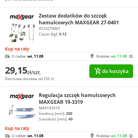
Zestaw dodatków do szczęk
hamulcowych MAXGEAR 27-0401
0510270401
Ciężar [kg]:
0.12
Kup na raty
U ciebie:
wt. 11.08
Kraków:
wt. 11.08
29,15
do koszyka
zł/szt.
Darmowa dostawa od 250 zł
Regulacja szczęk hamulcowych
MAXGEAR 19-3319
MAX193319
Średnica [mm]:
200
Szerokość [mm]:
40
Kup na raty
U ciebie:
wt. 11.08
Kraków:
wt. 11.08