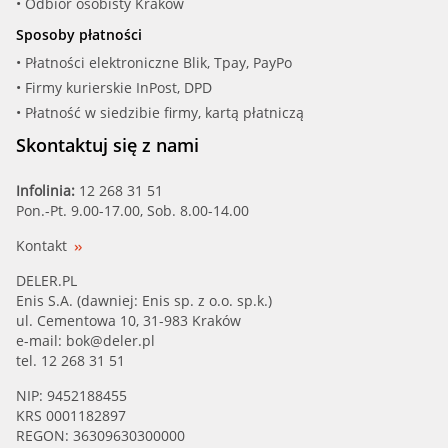
• Odbiór osobisty Kraków
Sposoby płatności
• Płatności elektroniczne Blik, Tpay, PayPo
• Firmy kurierskie InPost, DPD
• Płatność w siedzibie firmy, kartą płatniczą
Skontaktuj się z nami
Infolinia:
12 268 31 51
Pon.-Pt. 9.00-17.00, Sob. 8.00-14.00
Kontakt
DELER.PL
Enis S.A. (dawniej: Enis sp. z o.o. sp.k.)
ul. Cementowa 10, 31-983 Kraków
e-mail:
bok@deler.pl
tel. 12 268 31 51
NIP: 9452188455
KRS 0001182897
REGON: 36309630300000