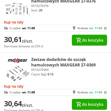
hamulcowych MAXGEAR 27-0376
0510270376
Ilość:
20
Kup na raty
U ciebie:
wt. 11.08
Kraków:
wt. 11.08
30,61
do koszyka
zł/szt.
Darmowa dostawa od 250 zł
Zestaw dodatków do szczęk
hamulcowych MAXGEAR 27-0369
0510270369
Ciężar [kg]:
0.12
Kup na raty
U ciebie:
wt. 11.08
Kraków:
wt. 11.08
30,64
do koszyka
zł/szt.
Darmowa dostawa od 250 zł