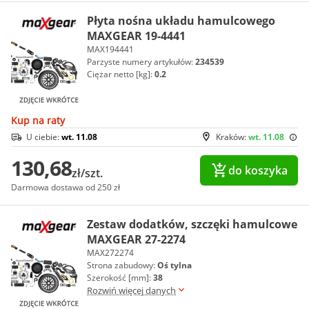
Płyta nośna układu hamulcowego
MAXGEAR 19-4441
MAX194441
Parzyste numery artykułów:
234539
Ciężar netto [kg]:
0.2
Kup na raty
U ciebie:
wt. 11.08
Kraków:
wt. 11.08
130,68
do koszyka
zł/szt.
Darmowa dostawa od 250 zł
Zestaw dodatków, szczęki hamulcowe
MAXGEAR 27-2274
MAX272274
Strona zabudowy:
Oś tylna
Szerokość [mm]:
38
Rozwiń więcej danych