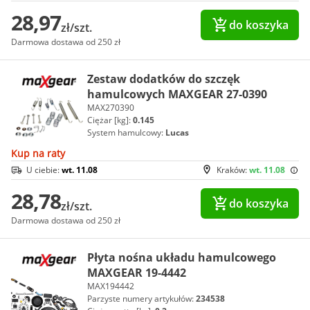
28,97
do koszyka
zł/szt.
Darmowa dostawa od 250 zł
Zestaw dodatków do szczęk
hamulcowych MAXGEAR 27-0390
MAX270390
Ciężar [kg]:
0.145
System hamulcowy:
Lucas
Kup na raty
U ciebie:
wt. 11.08
Kraków:
wt. 11.08
28,78
do koszyka
zł/szt.
Darmowa dostawa od 250 zł
Płyta nośna układu hamulcowego
MAXGEAR 19-4442
MAX194442
Parzyste numery artykułów:
234538