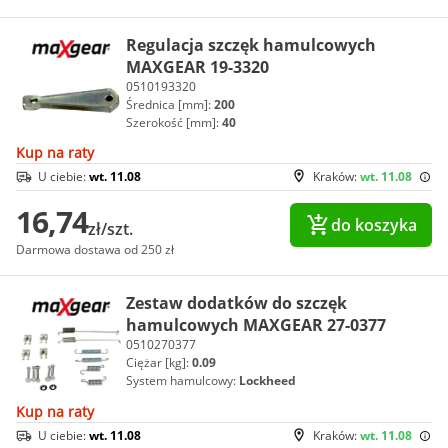
Regulacja szczęk hamulcowych
MAXGEAR 19-3320
0510193320
Średnica [mm]:
200
Szerokość [mm]:
40
Kup na raty
U ciebie:
wt. 11.08
Kraków:
wt. 11.08
16,74
do koszyka
zł/szt.
Darmowa dostawa od 250 zł
Zestaw dodatków do szczęk
hamulcowych MAXGEAR 27-0377
0510270377
Ciężar [kg]:
0.09
System hamulcowy:
Lockheed
Kup na raty
U ciebie:
wt. 11.08
Kraków:
wt. 11.08