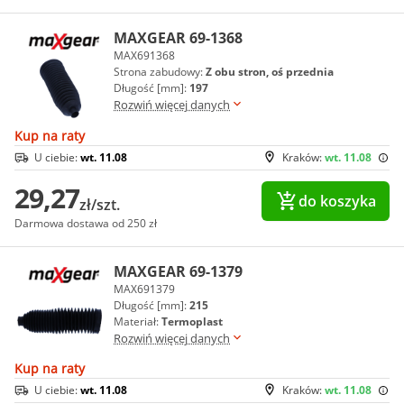
MAXGEAR 69-1368
MAX691368
Strona zabudowy:
Z obu stron, oś przednia
Długość [mm]:
197
Rozwiń więcej danych
Kup na raty
U ciebie:
wt. 11.08
Kraków:
wt. 11.08
29,27
do koszyka
zł/szt.
Darmowa dostawa od 250 zł
MAXGEAR 69-1379
MAX691379
Długość [mm]:
215
Materiał:
Termoplast
Rozwiń więcej danych
Kup na raty
U ciebie:
wt. 11.08
Kraków:
wt. 11.08