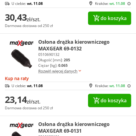
U ciebie:
wt. 11.08
Kraków:
wt. 11.08
30,43
do koszyka
zł/szt.
Darmowa dostawa od 250 zł
Osłona drążka kierowniczego
MAXGEAR 69-0132
0510690132
Długość [mm]:
205
Ciężar [kg]:
0.065
Rozwiń więcej danych
Kup na raty
U ciebie:
wt. 11.08
Kraków:
wt. 11.08
23,14
do koszyka
zł/szt.
Darmowa dostawa od 250 zł
Osłona drążka kierowniczego
MAXGEAR 69-0131