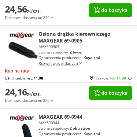
24,56
do koszyka
zł/szt.
Darmowa dostawa od 250 zł
Osłona drążka kierowniczego
MAXGEAR 69-0905
MAX690905
Strona zabudowy:
Z lewej
Ograniczenia producenta:
Koyo-smi
Rozwiń więcej danych
Kup na raty
U ciebie:
wt. 11.08
Kraków:
wt. 11.08
24,16
do koszyka
zł/szt.
Darmowa dostawa od 250 zł
MAXGEAR 69-0944
MAX690944
Strona zabudowy:
Z obu stron
Ograniczenia producenta:
Koyo-smi