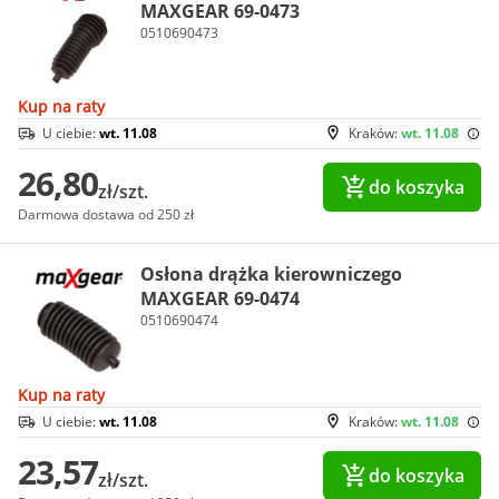
MAXGEAR 69-0473
0510690473
Kup na raty
U ciebie:
wt. 11.08
Kraków:
wt. 11.08
26,80
do koszyka
zł/szt.
Darmowa dostawa od 250 zł
Osłona drążka kierowniczego
MAXGEAR 69-0474
0510690474
Kup na raty
U ciebie:
wt. 11.08
Kraków:
wt. 11.08
23,57
do koszyka
zł/szt.