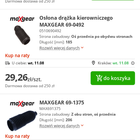
Darmowa dostawa od 250 zł
Osłona drążka kierowniczego
MAXGEAR 69-0492
0510690492
Strona zabudowy:
Oś przednia po obydwu stronach
Długość [mm]:
185
Rozwiń więcej danych
Kup na raty
U ciebie:
wt. 11.08
Kraków:
wt. 11.08
29,26
do koszyka
zł/szt.
Darmowa dostawa od 250 zł
MAXGEAR 69-1375
MAX691375
Strona zabudowy:
Z obu stron, oś przednia
Długość [mm]:
206
Rozwiń więcej danych
Kup na raty