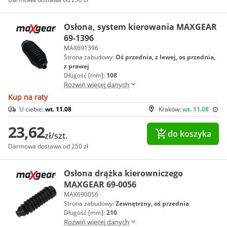
Osłona, system kierowania MAXGEAR
69-1396
MAX691396
Strona zabudowy:
Oś przednia, z lewej, os przednia,
z prawej
Długość [mm]:
108
Rozwiń więcej danych
Kup na raty
U ciebie:
wt. 11.08
Kraków:
wt. 11.08
23,62
do koszyka
zł/szt.
Darmowa dostawa od 250 zł
Osłona drążka kierowniczego
MAXGEAR 69-0056
MAX690056
Strona zabudowy:
Zewnętrzny, oś przednia
Długość [mm]:
210
Rozwiń więcej danych