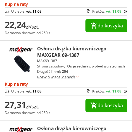
Kup na raty
U ciebie:
wt. 11.08
Kraków:
wt. 11.08
22,24
do koszyka
zł/szt.
Darmowa dostawa od 250 zł
Osłona drążka kierowniczego
MAXGEAR 69-1387
MAX691387
Strona zabudowy:
Oś przednia po obydwu stronach
Długość [mm]:
204
Rozwiń więcej danych
Kup na raty
U ciebie:
wt. 11.08
Kraków:
wt. 11.08
27,31
do koszyka
zł/szt.
Darmowa dostawa od 250 zł
Osłona drążka kierowniczego