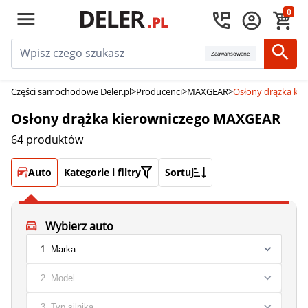
0
Zaawansowane
Części samochodowe Deler.pl
>
Producenci
>
MAXGEAR
>
Osłony drążka ki
Osłony drążka kierowniczego MAXGEAR
64 produktów
Auto
Kategorie i filtry
Sortuj
Wybierz auto