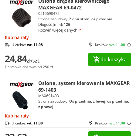
Osłona drążka kierowniczego
MAXGEAR 69-0472
0510690472
Strona zabudowy:
Z obu stron, oś przednia
Długość [mm]:
126
Rozwiń więcej danych
Kup na raty
U ciebie:
wt. 11.08
Kraków:
wt. 11.08
24,84
do koszyka
zł/szt.
Darmowa dostawa od 250 zł
Osłona, system kierowania MAXGEAR
69-1403
MAX691403
Strona zabudowy:
Oś przednia, z lewej, os przednia,
z prawej
Kup na raty
U ciebie:
wt. 11.08
Kraków:
wt. 11.08