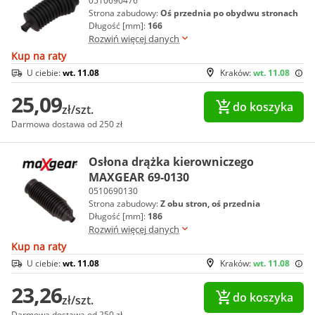
0510690476
Strona zabudowy:
Oś przednia po obydwu stronach
Długość [mm]:
166
Rozwiń więcej danych
Kup na raty
U ciebie:
wt. 11.08
Kraków:
wt. 11.08
25,09
do koszyka
zł/szt.
Darmowa dostawa od 250 zł
Osłona drążka kierowniczego
MAXGEAR 69-0130
0510690130
Strona zabudowy:
Z obu stron, oś przednia
Długość [mm]:
186
Rozwiń więcej danych
Kup na raty
U ciebie:
wt. 11.08
Kraków:
wt. 11.08
23,26
do koszyka
zł/szt.
Darmowa dostawa od 250 zł