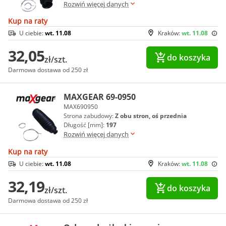
Rozwiń więcej danych
Kup na raty
U ciebie:
wt. 11.08
Kraków:
wt. 11.08
32,05
do koszyka
zł/szt.
Darmowa dostawa od 250 zł
MAXGEAR 69-0950
MAX690950
Strona zabudowy:
Z obu stron, oś przednia
Długość [mm]:
197
Rozwiń więcej danych
Kup na raty
U ciebie:
wt. 11.08
Kraków:
wt. 11.08
32,19
do koszyka
zł/szt.
Darmowa dostawa od 250 zł