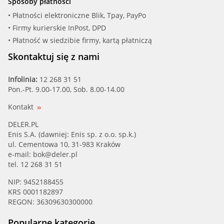
Sposoby płatności
• Płatności elektroniczne Blik, Tpay, PayPo
• Firmy kurierskie InPost, DPD
• Płatność w siedzibie firmy, kartą płatniczą
Skontaktuj się z nami
Infolinia:
12 268 31 51
Pon.-Pt. 9.00-17.00, Sob. 8.00-14.00
Kontakt
DELER.PL
Enis S.A. (dawniej: Enis sp. z o.o. sp.k.)
ul. Cementowa 10, 31-983 Kraków
e-mail:
bok@deler.pl
tel. 12 268 31 51
NIP: 9452188455
KRS 0001182897
REGON: 36309630300000
Popularne kategorie