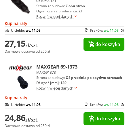
0510690131
Strona zabudowy:
Z obu stron
Ograniczenia producenta:
Zf
Rozwiń więcej danych
Kup na raty
U ciebie:
wt. 11.08
Kraków:
wt. 11.08
27,15
do koszyka
zł/szt.
Darmowa dostawa od 250 zł
MAXGEAR 69-1373
MAX691373
Strona zabudowy:
Oś przednia po obydwu stronach
Długość [mm]:
130
Rozwiń więcej danych
Kup na raty
U ciebie:
wt. 11.08
Kraków:
wt. 11.08
24,86
do koszyka
zł/szt.
Darmowa dostawa od 250 zł