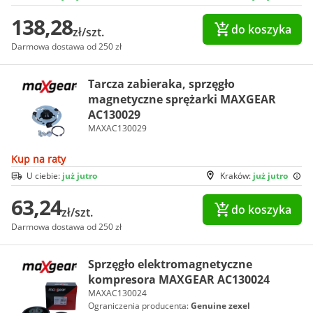
138,28
do koszyka
zł/szt.
Darmowa dostawa od 250 zł
Tarcza zabieraka, sprzęgło
magnetyczne sprężarki MAXGEAR
AC130029
MAXAC130029
Kup na raty
U ciebie:
już jutro
Kraków:
już jutro
63,24
do koszyka
zł/szt.
Darmowa dostawa od 250 zł
Sprzęgło elektromagnetyczne
kompresora MAXGEAR AC130024
MAXAC130024
Ograniczenia producenta:
Genuine zexel