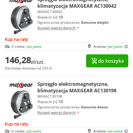
klimatyzacja MAXGEAR AC130042
MAXAC130042
Napięcie [v]:
12
Ograniczenia producenta:
Genuine delphi
Rozwiń więcej danych
Kup na raty
U ciebie:
już jutro
Kraków:
już jutro
146,28
do koszyka
zł/szt.
Darmowa dostawa od 250 zł
Sprzęgło elektromagnetyczne,
klimatyzacja MAXGEAR AC130198
MAXAC130198
Napięcie [v]:
12
Ograniczenia producenta:
Genuine denso
Rozwiń więcej danych
Kup na raty
U ciebie:
już jutro
Kraków:
już jutro