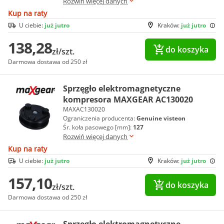
Rozwiń więcej danych
Kup na raty
U ciebie:
już jutro
Kraków:
już jutro
138,28
do koszyka
zł/szt.
Darmowa dostawa od 250 zł
Sprzęgło elektromagnetyczne
kompresora MAXGEAR AC130020
MAXAC130020
Ograniczenia producenta:
Genuine visteon
Śr. koła pasowego [mm]:
127
Rozwiń więcej danych
Kup na raty
U ciebie:
już jutro
Kraków:
już jutro
157,10
do koszyka
zł/szt.
Darmowa dostawa od 250 zł