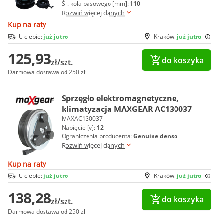
Śr. koła pasowego [mm]:
110
Rozwiń więcej danych
Kup na raty
U ciebie:
już jutro
Kraków:
już jutro
125,93
do koszyka
zł/szt.
Darmowa dostawa od 250 zł
Sprzęgło elektromagnetyczne,
klimatyzacja MAXGEAR AC130037
MAXAC130037
Napięcie [v]:
12
Ograniczenia producenta:
Genuine denso
Rozwiń więcej danych
Kup na raty
U ciebie:
już jutro
Kraków:
już jutro
138,28
do koszyka
zł/szt.
Darmowa dostawa od 250 zł