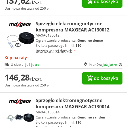
137,62
do koszyka
zł/szt.
Darmowa dostawa od 250 zł
Sprzęgło elektromagnetyczne
kompresora MAXGEAR AC130012
MAXAC130012
Ograniczenia producenta:
Genuine denso
Śr. koła pasowego [mm]:
110
Rozwiń więcej danych
Kup na raty
U ciebie:
już jutro
Kraków:
już jutro
146,28
do koszyka
zł/szt.
Darmowa dostawa od 250 zł
Sprzęgło elektromagnetyczne
kompresora MAXGEAR AC130014
MAXAC130014
Ograniczenia producenta:
Genuine sanden
Śr. koła pasowego [mm]:
110