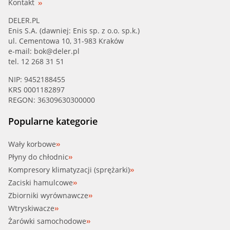
Kontakt
DELER.PL
Enis S.A. (dawniej: Enis sp. z o.o. sp.k.)
ul. Cementowa 10, 31-983 Kraków
e-mail:
bok@deler.pl
tel. 12 268 31 51
NIP: 9452188455
KRS 0001182897
REGON: 36309630300000
Popularne kategorie
Wały korbowe
Płyny do chłodnic
Kompresory klimatyzacji (sprężarki)
Zaciski hamulcowe
Zbiorniki wyrównawcze
Wtryskiwacze
Żarówki samochodowe