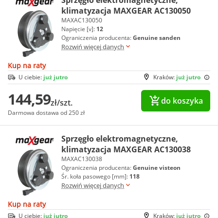
Sprzęgło elektromagnetyczne,
klimatyzacja MAXGEAR AC130050
MAXAC130050
Napięcie [v]:
12
Ograniczenia producenta:
Genuine sanden
Rozwiń więcej danych
Kup na raty
U ciebie:
już jutro
Kraków:
już jutro
144,59
do koszyka
zł/szt.
Darmowa dostawa od 250 zł
Sprzęgło elektromagnetyczne,
klimatyzacja MAXGEAR AC130038
MAXAC130038
Ograniczenia producenta:
Genuine visteon
Śr. koła pasowego [mm]:
118
Rozwiń więcej danych
Kup na raty
U ciebie:
już jutro
Kraków:
już jutro