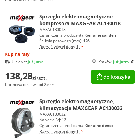
Sprzęgło elektromagnetyczne
kompresora MAXGEAR AC130018
MAXAC130018
Ograniczenia producenta:
Genuine sanden
Śr. koła pasowego [mm]:
126
Rozwiń więcej danych
Kup na raty
U ciebie:
już jutro
Kraków:
już jutro
138,28
do koszyka
zł/szt.
Darmowa dostawa od 250 zł
Sprzęgło elektromagnetyczne,
klimatyzacja MAXGEAR AC130032
MAXAC130032
Napięcie [v]:
12
Ograniczenia producenta:
Genuine denso
Rozwiń więcej danych