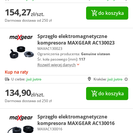
154,27
do koszyka
zł/szt.
Darmowa dostawa od 250 zł
Sprzęgło elektromagnetyczne
kompresora MAXGEAR AC130023
MAXAC130023
Ograniczenia producenta:
Genuine visteon
Śr. koła pasowego [mm]:
117
Rozwiń więcej danych
Kup na raty
U ciebie:
już jutro
Kraków:
już jutro
134,90
do koszyka
zł/szt.
Darmowa dostawa od 250 zł
Sprzęgło elektromagnetyczne
kompresora MAXGEAR AC130016
MAXAC130016