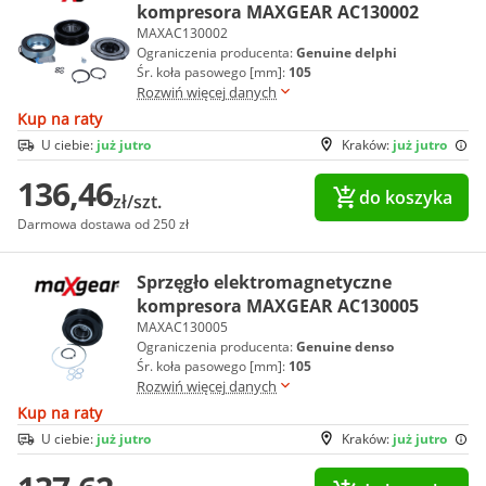
kompresora MAXGEAR AC130002
MAXAC130002
Ograniczenia producenta:
Genuine delphi
Śr. koła pasowego [mm]:
105
Rozwiń więcej danych
Kup na raty
U ciebie:
już jutro
Kraków:
już jutro
136,46
do koszyka
zł/szt.
Darmowa dostawa od 250 zł
Sprzęgło elektromagnetyczne
kompresora MAXGEAR AC130005
MAXAC130005
Ograniczenia producenta:
Genuine denso
Śr. koła pasowego [mm]:
105
Rozwiń więcej danych
Kup na raty
U ciebie:
już jutro
Kraków:
już jutro