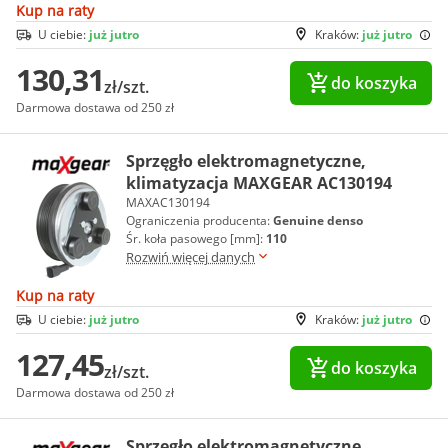
Kup na raty
U ciebie:
już jutro
Kraków:
już jutro
130,31
do koszyka
zł/szt.
Darmowa dostawa od 250 zł
Sprzęgło elektromagnetyczne,
klimatyzacja MAXGEAR AC130194
MAXAC130194
Ograniczenia producenta:
Genuine denso
Śr. koła pasowego [mm]:
110
Rozwiń więcej danych
Kup na raty
U ciebie:
już jutro
Kraków:
już jutro
127,45
do koszyka
zł/szt.
Darmowa dostawa od 250 zł
Sprzęgło elektromagnetyczne,