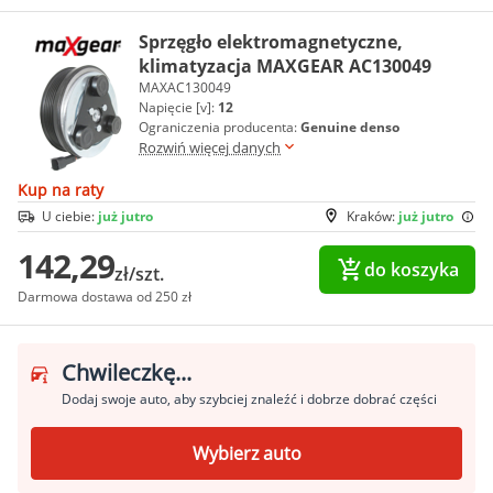
Sprzęgło elektromagnetyczne,
klimatyzacja MAXGEAR AC130049
MAXAC130049
Napięcie [v]:
12
Ograniczenia producenta:
Genuine denso
Rozwiń więcej danych
Kup na raty
U ciebie:
już jutro
Kraków:
już jutro
142,29
do koszyka
zł/szt.
Darmowa dostawa od 250 zł
Chwileczkę...
Dodaj swoje auto, aby szybciej znaleźć i dobrze dobrać części
Wybierz auto