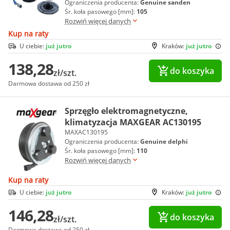
Ograniczenia producenta:
Genuine sanden
Śr. koła pasowego [mm]:
105
Rozwiń więcej danych
Kup na raty
U ciebie:
już jutro
Kraków:
już jutro
138,28
do koszyka
zł/szt.
Darmowa dostawa od 250 zł
Sprzęgło elektromagnetyczne,
klimatyzacja MAXGEAR AC130195
MAXAC130195
Ograniczenia producenta:
Genuine delphi
Śr. koła pasowego [mm]:
110
Rozwiń więcej danych
Kup na raty
U ciebie:
już jutro
Kraków:
już jutro
146,28
do koszyka
zł/szt.
Darmowa dostawa od 250 zł