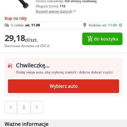
Strona zabudowy:
Od strony czołowej
Długość [mm]:
110
Rozwiń więcej danych
Kup na raty
U ciebie:
wt. 11.08
Kraków:
wt. 11.08
29,18
do koszyka
zł/szt.
Darmowa dostawa od 250 zł
Chwileczkę...
Dodaj swoje auto, aby szybciej znaleźć i dobrze dobrać części
Wybierz auto
Ważne informacje