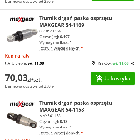
Darmowa dostawa od 250 zł
Tłumik drgań paska osprzętu
MAXGEAR 54-1169
0510541169
Ciężar [kg]:
0.197
Wymagana ilość:
1
Rozwiń więcej danych
Kup na raty
U ciebie:
wt. 11.08
Kraków:
wt. 11.08
70,03
do koszyka
zł/szt.
Darmowa dostawa od 250 zł
Tłumik drgań paska osprzętu
MAXGEAR 54-1158
MAX541158
Ciężar [kg]:
0.18
Wymagana ilość:
1
Rozwiń więcej danych