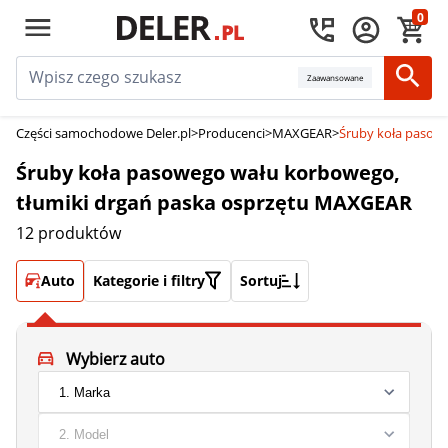
0
Zaawansowane
Części samochodowe Deler.pl
>
Producenci
>
MAXGEAR
>
Śruby koła pasow
Śruby koła pasowego wału korbowego,
tłumiki drgań paska osprzętu MAXGEAR
12 produktów
Auto
Kategorie i filtry
Sortuj
Wybierz auto