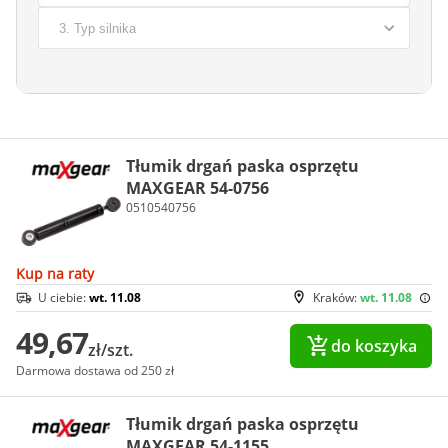
Tłumik drgań paska osprzętu
MAXGEAR 54-0756
0510540756
Kup na raty
U ciebie:
wt. 11.08
Kraków:
wt. 11.08
49,67
do koszyka
zł/szt.
Darmowa dostawa od 250 zł
Tłumik drgań paska osprzętu
MAXGEAR 54-1155