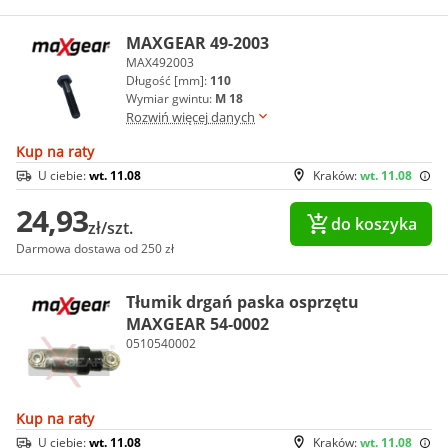
MAXGEAR 49-2003
MAX492003
Długość [mm]:
110
Wymiar gwintu:
M 18
Rozwiń więcej danych
Kup na raty
U ciebie:
wt. 11.08
Kraków:
wt. 11.08
24,93
do koszyka
zł/szt.
Darmowa dostawa od 250 zł
Tłumik drgań paska osprzętu
MAXGEAR 54-0002
0510540002
Kup na raty
U ciebie:
wt. 11.08
Kraków:
wt. 11.08