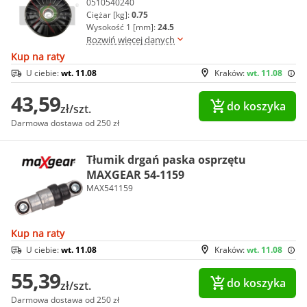
0510540240
Ciężar [kg]:
0.75
Wysokość 1 [mm]:
24.5
Rozwiń więcej danych
Kup na raty
U ciebie:
wt. 11.08
Kraków:
wt. 11.08
43,59
do koszyka
zł/szt.
Darmowa dostawa od 250 zł
Tłumik drgań paska osprzętu
MAXGEAR 54-1159
MAX541159
Kup na raty
U ciebie:
wt. 11.08
Kraków:
wt. 11.08
55,39
do koszyka
zł/szt.
Darmowa dostawa od 250 zł