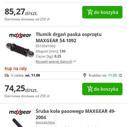
85,27
do koszyka
zł/szt.
Darmowa dostawa od 250 zł
Tłumik drgań paska osprzętu
MAXGEAR 54-1092
0510541092
Długość [mm]:
130
Ciężar [kg]:
0.25
Rozwiń więcej danych
Kup na raty
U ciebie:
wt. 11.08
Kraków:
wt. 11.08
74,25
do koszyka
zł/szt.
Darmowa dostawa od 250 zł
Śruba koła pasowego MAXGEAR 49-
2004
MAX492004