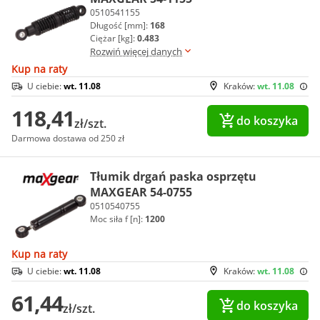
0510541155
Długość [mm]:
168
Ciężar [kg]:
0.483
Rozwiń więcej danych
Kup na raty
U ciebie:
wt. 11.08
Kraków:
wt. 11.08
118,41
do koszyka
zł/szt.
Darmowa dostawa od 250 zł
Tłumik drgań paska osprzętu
MAXGEAR 54-0755
0510540755
Moc siła f [n]:
1200
Kup na raty
U ciebie:
wt. 11.08
Kraków:
wt. 11.08
61,44
do koszyka
zł/szt.