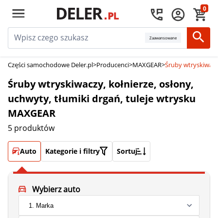
0
Zaawansowane
Części samochodowe Deler.pl
>
Producenci
>
MAXGEAR
>
Śruby wtryskiwacz
Śruby wtryskiwaczy, kołnierze, osłony,
uchwyty, tłumiki drgań, tuleje wtrysku
MAXGEAR
5 produktów
Auto
Kategorie i filtry
Sortuj
Wybierz auto