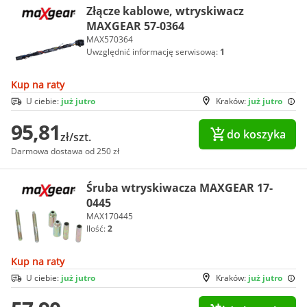
Złącze kablowe, wtryskiwacz
MAXGEAR 57-0364
MAX570364
Uwzględnić informację serwisową:
1
Kup na raty
U ciebie:
już jutro
Kraków:
już jutro
95,81
do koszyka
zł/szt.
Darmowa dostawa od 250 zł
Śruba wtryskiwacza MAXGEAR 17-
0445
MAX170445
Ilość:
2
Kup na raty
U ciebie:
już jutro
Kraków:
już jutro