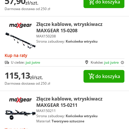
57,90
do koszyka
zł/szt.
Darmowa dostawa od 250 zł
Złącze kablowe, wtryskiwacz
MAXGEAR 15-0208
MAX150208
Strona zabudowy:
Końcówka wtrysku
Kup na raty
U ciebie:
już jutro
Kraków:
już jutro
115,13
do koszyka
zł/szt.
Darmowa dostawa od 250 zł
Złącze kablowe, wtryskiwacz
MAXGEAR 15-0211
MAX150211
Strona zabudowy:
Końcówka wtrysku
Materiał:
Tworzywo sztuczne