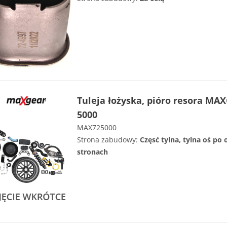
Tuleja łożyska, pióro resora MA
5000
MAX725000
Strona zabudowy:
Częsć tylna, tylna oś po
stronach