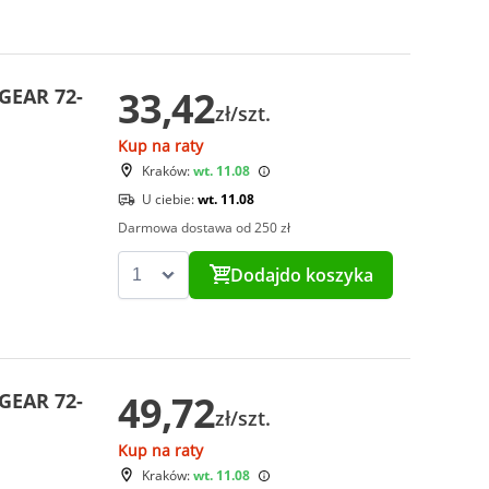
33,42
XGEAR 72-
zł/szt.
Kup na raty
Kraków:
wt. 11.08
U ciebie:
wt. 11.08
Darmowa dostawa od 250 zł
Dodaj
do koszyka
49,72
XGEAR 72-
zł/szt.
Kup na raty
Kraków:
wt. 11.08