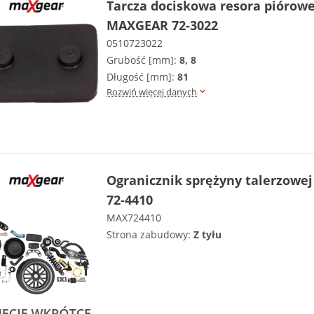
Tarcza dociskowa resora piórow
MAXGEAR 72-3022
0510723022
Grubość [mm]:
8, 8
Długość [mm]:
81
Rozwiń więcej danych
Ogranicznik sprężyny talerzow
72-4410
MAX724410
Strona zabudowy:
Z tyłu