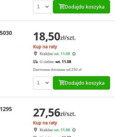
Dodaj
do koszyka
18,50
-5030
zł/szt.
Kup na raty
Kraków:
wt. 11.08
U ciebie:
wt. 11.08
Darmowa dostawa od 250 zł
Dodaj
do koszyka
27,56
-1295
zł/szt.
Kup na raty
Kraków:
wt. 11.08