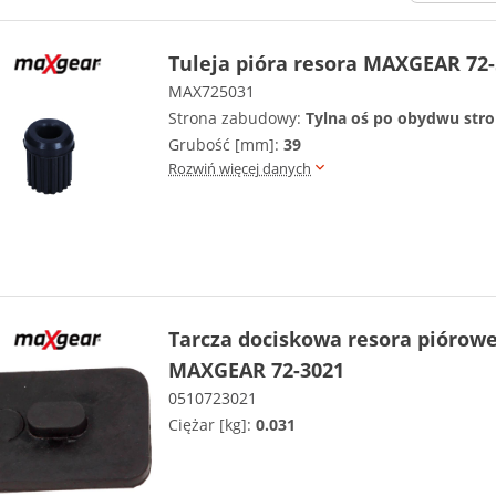
Tuleja pióra resora MAXGEAR 72
MAX725031
Strona zabudowy:
Tylna oś po obydwu str
Grubość [mm]:
39
Rozwiń więcej danych
Tarcza dociskowa resora piórow
MAXGEAR 72-3021
0510723021
Ciężar [kg]:
0.031