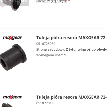
Rozwiń więcej danych
Tuleja pióra resora MAXGEAR 72
0510723069
Strona zabudowy:
Z tyłu, tylna oś po obyd
Wymagana ilość:
1
Tuleja pióra resora MAXGEAR 72
0510720198