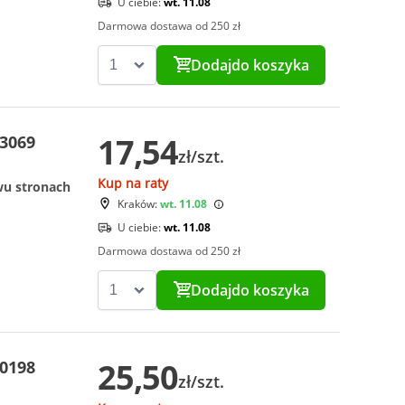
U ciebie:
wt. 11.08
Darmowa dostawa od 250 zł
Dodaj
do koszyka
17,54
-3069
zł/szt.
Kup na raty
wu stronach
Kraków:
wt. 11.08
U ciebie:
wt. 11.08
Darmowa dostawa od 250 zł
Dodaj
do koszyka
25,50
-0198
zł/szt.