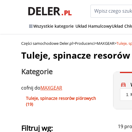
Wszystkie kategorie
Układ Hamulcowy
Układ Chł
Części samochodowe Deler.pl
>
Producenci
>
MAXGEAR
>
Tuleje, 
Tuleje, spinacze resor
Kategorie
cofnij do
MAXGEAR
Tuleje, spinacze resorów piórowych
(19)
19 pr
Filtruj wg: