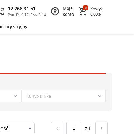
12 268 31 51
Moje
0
Koszyk
konto
0,00 zł
Pon.-Pt. 9-17, Sob. 8-14
motoryzacyjny
z
1