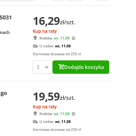
16,29
-5031
zł/szt.
Kup na raty
onach
Kraków:
wt. 11.08
U ciebie:
wt. 11.08
Darmowa dostawa od 250 zł
Dodaj
do koszyka
19,59
ego
zł/szt.
Kup na raty
Kraków:
wt. 11.08
U ciebie:
wt. 11.08
Darmowa dostawa od 250 zł