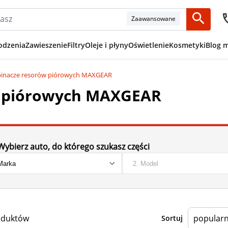
Zaawansowane
odzenia
Zawieszenie
Filtry
Oleje i płyny
Oświetlenie
Kosmetyki
Blog 
spinacze resorów piórowych MAXGEAR
ów piórowych MAXGEAR
Wybierz auto, do którego szukasz części
oduktów
Sortuj