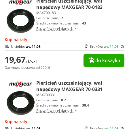
Pierścień uszczelniający, wał
napędowy MAXGEAR 70-0183
MAX700183
Grubość [mm]:
7
Średnica wewnętrzna [mm]:
43
Rozwiń więcej danych
Kup na raty
U ciebie:
wt. 11.08
Kraków:
wt. 11.08
19,67
do koszyka
zł/szt.
Darmowa dostawa od 250 zł
Pierścień uszczelniający, wał
napędowy MAXGEAR 70-0331
MAX700331
Grubość [mm]:
8.7
Średnica wewnętrzna [mm]:
38.4
Rozwiń więcej danych
Kup na raty
U ciebie:
wt. 11.08
Kraków:
wt. 11.08