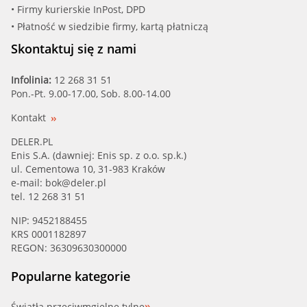
• Firmy kurierskie InPost, DPD
• Płatność w siedzibie firmy, kartą płatniczą
Skontaktuj się z nami
Infolinia:
12 268 31 51
Pon.-Pt. 9.00-17.00, Sob. 8.00-14.00
Kontakt
DELER.PL
Enis S.A. (dawniej: Enis sp. z o.o. sp.k.)
ul. Cementowa 10, 31-983 Kraków
e-mail:
bok@deler.pl
tel. 12 268 31 51
NIP: 9452188455
KRS 0001182897
REGON: 36309630300000
Popularne kategorie
Światła przeciwmgielne tylne