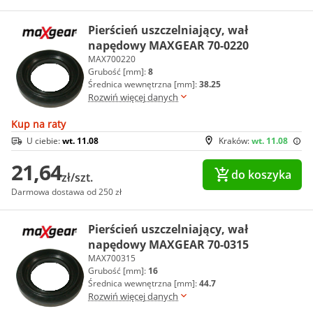
Pierścień uszczelniający, wał
napędowy MAXGEAR 70-0220
MAX700220
Grubość [mm]:
8
Średnica wewnętrzna [mm]:
38.25
Rozwiń więcej danych
Kup na raty
U ciebie:
wt. 11.08
Kraków:
wt. 11.08
21,64
do koszyka
zł/szt.
Darmowa dostawa od 250 zł
Pierścień uszczelniający, wał
napędowy MAXGEAR 70-0315
MAX700315
Grubość [mm]:
16
Średnica wewnętrzna [mm]:
44.7
Rozwiń więcej danych