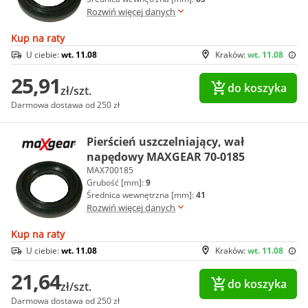
Rozwiń więcej danych
Kup na raty
U ciebie:
wt. 11.08
Kraków:
wt. 11.08
25,91
do koszyka
zł/szt.
Darmowa dostawa od 250 zł
Pierścień uszczelniający, wał
napędowy MAXGEAR 70-0185
MAX700185
Grubość [mm]:
9
Średnica wewnętrzna [mm]:
41
Rozwiń więcej danych
Kup na raty
U ciebie:
wt. 11.08
Kraków:
wt. 11.08
21,64
do koszyka
zł/szt.
Darmowa dostawa od 250 zł