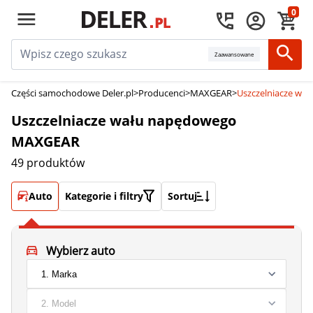
0
Zaawansowane
Części samochodowe Deler.pl
>
Producenci
>
MAXGEAR
>
Uszczelniacze w
Uszczelniacze wału napędowego
MAXGEAR
49 produktów
Auto
Kategorie i filtry
Sortuj
Wybierz auto