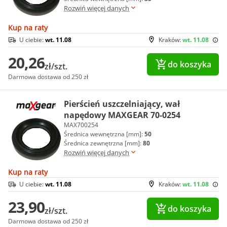
Rozwiń więcej danych
Kup na raty
U ciebie:
wt. 11.08
Kraków:
wt. 11.08
20,26
do koszyka
zł/szt.
Darmowa dostawa od 250 zł
Pierścień uszczelniający, wał
napędowy MAXGEAR 70-0254
MAX700254
Średnica wewnętrzna [mm]:
50
Średnica zewnętrzna [mm]:
80
Rozwiń więcej danych
Kup na raty
U ciebie:
wt. 11.08
Kraków:
wt. 11.08
23,90
do koszyka
zł/szt.
Darmowa dostawa od 250 zł