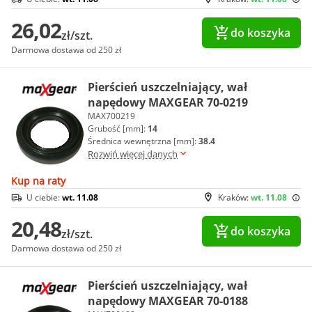
26,02
do koszyka
zł/szt.
Darmowa dostawa od 250 zł
Pierścień uszczelniający, wał
napędowy MAXGEAR 70-0219
MAX700219
Grubość [mm]:
14
Średnica wewnętrzna [mm]:
38.4
Rozwiń więcej danych
Kup na raty
U ciebie:
wt. 11.08
Kraków:
wt. 11.08
20,48
do koszyka
zł/szt.
Darmowa dostawa od 250 zł
Pierścień uszczelniający, wał
napędowy MAXGEAR 70-0188