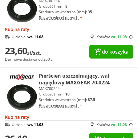
MAX700234
Grubość [mm]:
8
Średnica wewnętrzna [mm]:
35
Rozwiń więcej danych
Kup na raty
U ciebie:
wt. 11.08
Kraków:
wt. 11.08
23,60
do koszyka
zł/szt.
Darmowa dostawa od 250 zł
Pierścień uszczelniający, wał
napędowy MAXGEAR 70-0224
MAX700224
Grubość [mm]:
10
Średnica wewnętrzna [mm]:
87.5
Rozwiń więcej danych
Kup na raty
U ciebie:
wt. 11.08
Kraków:
wt. 11.08