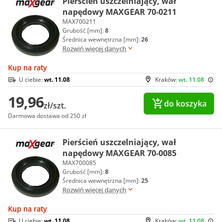
Pierścień uszczelniający, wał
napędowy MAXGEAR 70-0211
MAX700211
Grubość [mm]:
8
Średnica wewnętrzna [mm]:
26
Rozwiń więcej danych
Kup na raty
U ciebie:
wt. 11.08
Kraków:
wt. 11.08
19,96
do koszyka
zł/szt.
Darmowa dostawa od 250 zł
Pierścień uszczelniający, wał
napędowy MAXGEAR 70-0085
MAX700085
Grubość [mm]:
8
Średnica wewnętrzna [mm]:
25
Rozwiń więcej danych
Kup na raty
U ciebie:
wt. 11.08
Kraków:
wt. 11.08