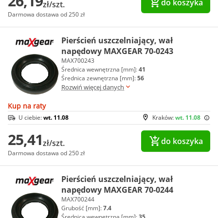
26,19
do koszyka
zł/szt.
Darmowa dostawa od 250 zł
Pierścień uszczelniający, wał
napędowy MAXGEAR 70-0243
MAX700243
Średnica wewnętrzna [mm]:
41
Średnica zewnętrzna [mm]:
56
Rozwiń więcej danych
Kup na raty
U ciebie:
wt. 11.08
Kraków:
wt. 11.08
25,41
do koszyka
zł/szt.
Darmowa dostawa od 250 zł
Pierścień uszczelniający, wał
napędowy MAXGEAR 70-0244
MAX700244
Grubość [mm]:
7.4
Średnica wewnętrzna [mm]:
35