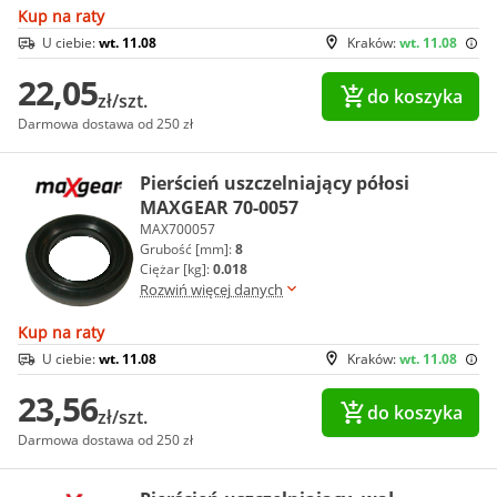
Kup na raty
U ciebie:
wt. 11.08
Kraków:
wt. 11.08
22,05
do koszyka
zł/szt.
Darmowa dostawa od 250 zł
Pierścień uszczelniający półosi
MAXGEAR 70-0057
MAX700057
Grubość [mm]:
8
Ciężar [kg]:
0.018
Rozwiń więcej danych
Kup na raty
U ciebie:
wt. 11.08
Kraków:
wt. 11.08
23,56
do koszyka
zł/szt.
Darmowa dostawa od 250 zł