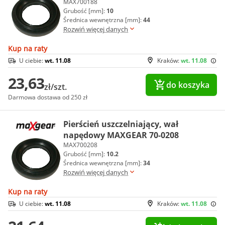
MAX700188
Grubość [mm]:
10
Średnica wewnętrzna [mm]:
44
Rozwiń więcej danych
Kup na raty
U ciebie:
wt. 11.08
Kraków:
wt. 11.08
23,63
do koszyka
zł/szt.
Darmowa dostawa od 250 zł
Pierścień uszczelniający, wał
napędowy MAXGEAR 70-0208
MAX700208
Grubość [mm]:
10.2
Średnica wewnętrzna [mm]:
34
Rozwiń więcej danych
Kup na raty
U ciebie:
wt. 11.08
Kraków:
wt. 11.08