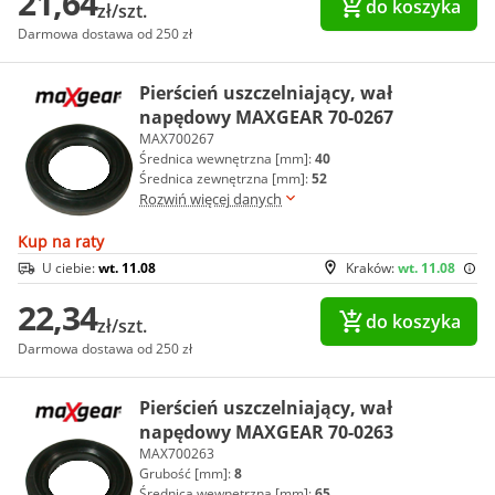
21,64
do koszyka
zł/szt.
Darmowa dostawa od 250 zł
Pierścień uszczelniający, wał
napędowy MAXGEAR 70-0267
MAX700267
Średnica wewnętrzna [mm]:
40
Średnica zewnętrzna [mm]:
52
Rozwiń więcej danych
Kup na raty
U ciebie:
wt. 11.08
Kraków:
wt. 11.08
22,34
do koszyka
zł/szt.
Darmowa dostawa od 250 zł
Pierścień uszczelniający, wał
napędowy MAXGEAR 70-0263
MAX700263
Grubość [mm]:
8
Średnica wewnętrzna [mm]:
65