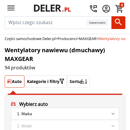
0
Zaawansowane
Części samochodowe Deler.pl
>
Producenci
>
MAXGEAR
>
Wentylatory naw
Wentylatory nawiewu (dmuchawy)
MAXGEAR
94 produktów
Auto
Kategorie i filtry
Sortuj
Wybierz auto