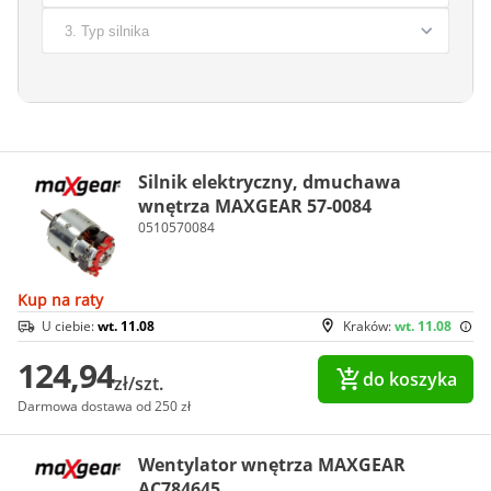
Silnik elektryczny, dmuchawa
wnętrza MAXGEAR 57-0084
0510570084
Kup na raty
U ciebie:
wt. 11.08
Kraków:
wt. 11.08
124,94
do koszyka
zł/szt.
Darmowa dostawa od 250 zł
Wentylator wnętrza MAXGEAR
AC784645