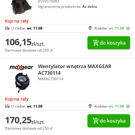
0510570083
Ograniczenia producenta:
Ac delco
Kup na raty
U ciebie:
wt. 11.08
Kraków:
wt. 11.08
106,15
do koszyka
zł/szt.
Darmowa dostawa od 250 zł
Wentylator wnętrza MAXGEAR
AC730114
MAXAC730114
Kup na raty
U ciebie:
wt. 11.08
Kraków:
wt. 11.08
170,25
do koszyka
zł/szt.
Darmowa dostawa od 250 zł