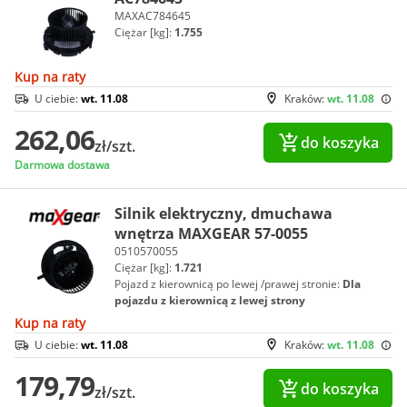
MAXAC784645
Ciężar [kg]:
1.755
Kup na raty
U ciebie:
wt. 11.08
Kraków:
wt. 11.08
262,06
do koszyka
zł/szt.
Darmowa dostawa
Silnik elektryczny, dmuchawa
wnętrza MAXGEAR 57-0055
0510570055
Ciężar [kg]:
1.721
Pojazd z kierownicą po lewej /prawej stronie:
Dla
pojazdu z kierownicą z lewej strony
Kup na raty
U ciebie:
wt. 11.08
Kraków:
wt. 11.08
179,79
do koszyka
zł/szt.