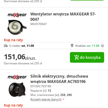
Darmowa dostawa od 250 zł
Wentylator wnętrza MAXGEAR 57-
0047
MAX570047
Kup na raty
U ciebie:
wt. 11.08
Kraków:
wt. 11.08
151,06
do koszyka
zł/szt.
Darmowa dostawa od 250 zł
Silnik elektryczny, dmuchawa
wnętrza MAXGEAR AC765196
0510AC765196
Napięcie [v]:
12
Moc znamionowa [w]:
258, 280
Rozwiń więcej danych
Kup na raty