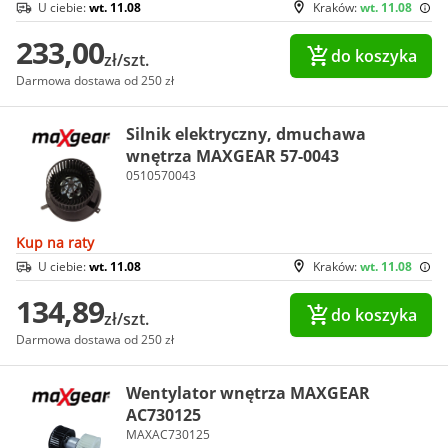
U ciebie:
wt. 11.08
Kraków:
wt. 11.08
233,00
do koszyka
zł/szt.
Darmowa dostawa od 250 zł
Silnik elektryczny, dmuchawa
wnętrza MAXGEAR 57-0043
0510570043
Kup na raty
U ciebie:
wt. 11.08
Kraków:
wt. 11.08
134,89
do koszyka
zł/szt.
Darmowa dostawa od 250 zł
Wentylator wnętrza MAXGEAR
AC730125
MAXAC730125