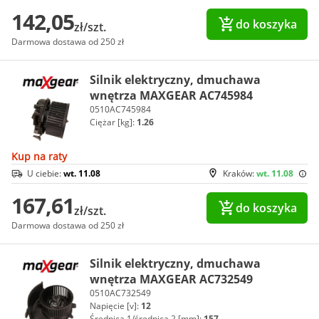
142,05
do koszyka
zł/szt.
Darmowa dostawa od 250 zł
Silnik elektryczny, dmuchawa
wnętrza MAXGEAR AC745984
0510AC745984
Ciężar [kg]:
1.26
Kup na raty
U ciebie:
wt. 11.08
Kraków:
wt. 11.08
167,61
do koszyka
zł/szt.
Darmowa dostawa od 250 zł
Silnik elektryczny, dmuchawa
wnętrza MAXGEAR AC732549
0510AC732549
Napięcie [v]:
12
Średnica 1/średnica 2 [mm]:
157