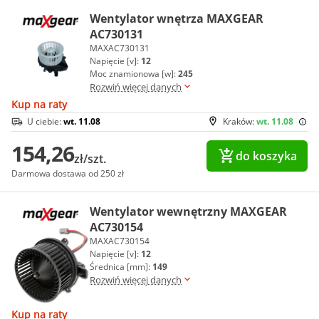
Wentylator wnętrza MAXGEAR
AC730131
MAXAC730131
Napięcie [v]:
12
Moc znamionowa [w]:
245
Rozwiń więcej danych
Kup na raty
U ciebie:
wt. 11.08
Kraków:
wt. 11.08
154,26
do koszyka
zł/szt.
Darmowa dostawa od 250 zł
Wentylator wewnętrzny MAXGEAR
AC730154
MAXAC730154
Napięcie [v]:
12
Średnica [mm]:
149
Rozwiń więcej danych
Kup na raty