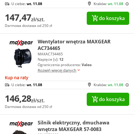
U ciebie:
wt. 11.08
Kraków:
wt. 11.08
147,47
do koszyka
zł/szt.
Darmowa dostawa od 250 zł
Wentylator wnętrza MAXGEAR
AC734465
MAXAC734465
Napięcie [v]:
12
Ograniczenia producenta:
Valeo
Rozwiń więcej danych
Kup na raty
U ciebie:
wt. 11.08
Kraków:
wt. 11.08
146,28
do koszyka
zł/szt.
Darmowa dostawa od 250 zł
Silnik elektryczny, dmuchawa
wnętrza MAXGEAR 57-0083