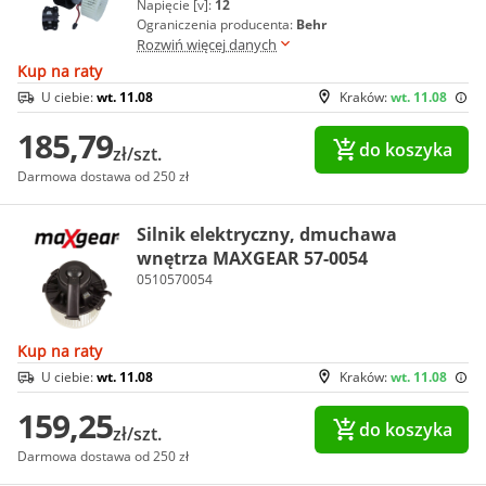
Napięcie [v]:
12
Ograniczenia producenta:
Behr
Rozwiń więcej danych
Kup na raty
U ciebie:
wt. 11.08
Kraków:
wt. 11.08
185,79
do koszyka
zł/szt.
Darmowa dostawa od 250 zł
Silnik elektryczny, dmuchawa
wnętrza MAXGEAR 57-0054
0510570054
Kup na raty
U ciebie:
wt. 11.08
Kraków:
wt. 11.08
159,25
do koszyka
zł/szt.
Darmowa dostawa od 250 zł