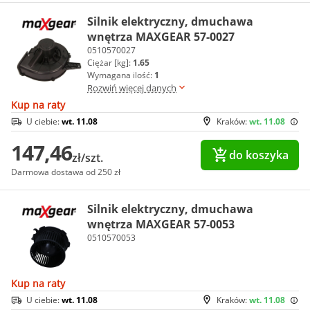
Silnik elektryczny, dmuchawa
wnętrza MAXGEAR 57-0027
0510570027
Ciężar [kg]:
1.65
Wymagana ilość:
1
Rozwiń więcej danych
Kup na raty
U ciebie:
wt. 11.08
Kraków:
wt. 11.08
147,46
do koszyka
zł/szt.
Darmowa dostawa od 250 zł
Silnik elektryczny, dmuchawa
wnętrza MAXGEAR 57-0053
0510570053
Kup na raty
U ciebie:
wt. 11.08
Kraków:
wt. 11.08