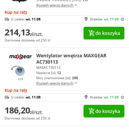
Rozwiń więcej danych
Kup na raty
U ciebie:
wt. 11.08
Kraków:
wt. 11.08
214,13
do koszyka
zł/szt.
Darmowa dostawa od 250 zł
Wentylator wnętrza MAXGEAR
AC730113
MAXAC730113
Napięcie [v]:
12
Moc znamionowa [w]:
288
Rozwiń więcej danych
Kup na raty
U ciebie:
wt. 11.08
Kraków:
wt. 11.08
186,20
do koszyka
zł/szt.
Darmowa dostawa od 250 zł