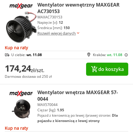
Wentylator wewnętrzny MAXGEAR
AC730153
MAXAC730153
Napięcie [v]:
12
Średnica [mm]:
150
Rozwiń więcej danych
Kup na raty
U ciebie:
wt. 11.08
Kraków:
wt. 11.08
174,24
do koszyka
zł/szt.
Darmowa dostawa od 250 zł
Wentylator wnętrza MAXGEAR 57-
0044
MAX570044
Ciężar [kg]:
1.95
Pojazd z kierownicą po lewej /prawej stronie:
Dla
pojazdu z kierownicą z lewej strony
Kup na raty