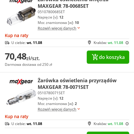
MAXGEAR 78-0068SET
0510780068SET
Napięcie [v]:
12
Moc znamionowa [w]:
10
Rozwiń więcej danych
Kup na raty
U ciebie:
wt. 11.08
Kraków:
wt. 11.08
70,48
do koszyka
zł/szt.
Darmowa dostawa od 250 zł
Żarówka oświetlenia przyrządów
MAXGEAR 78-0071SET
0510780071SET
Napięcie [v]:
12
Moc znamionowa [w]:
2
Rozwiń więcej danych
Kup na raty
U ciebie:
wt. 11.08
Kraków:
wt. 11.08