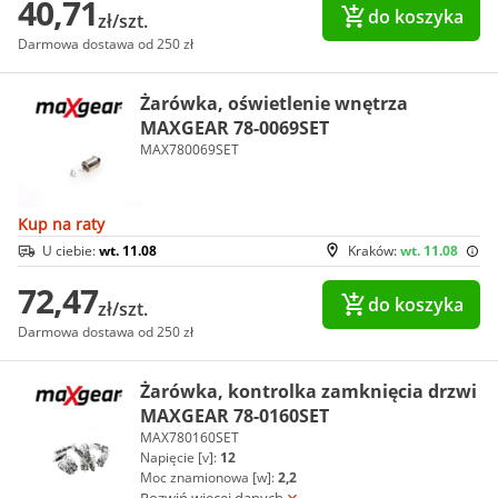
40,71
do koszyka
zł/szt.
Darmowa dostawa od 250 zł
Żarówka, oświetlenie wnętrza
MAXGEAR 78-0069SET
MAX780069SET
Kup na raty
U ciebie:
wt. 11.08
Kraków:
wt. 11.08
72,47
do koszyka
zł/szt.
Darmowa dostawa od 250 zł
Żarówka, kontrolka zamknięcia drzwi
MAXGEAR 78-0160SET
MAX780160SET
Napięcie [v]:
12
Moc znamionowa [w]:
2,2
Rozwiń więcej danych