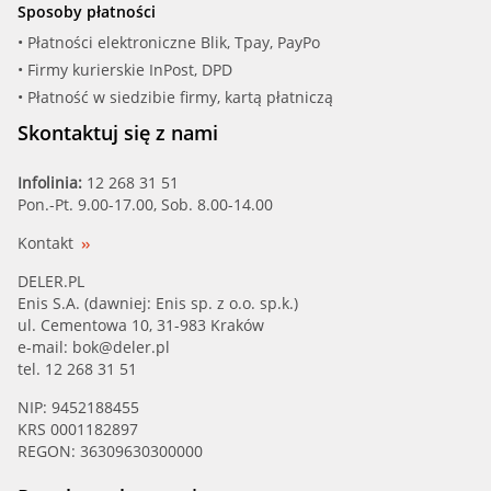
Sposoby płatności
• Płatności elektroniczne Blik, Tpay, PayPo
• Firmy kurierskie InPost, DPD
• Płatność w siedzibie firmy, kartą płatniczą
Skontaktuj się z nami
Infolinia:
12 268 31 51
Pon.-Pt. 9.00-17.00, Sob. 8.00-14.00
Kontakt
DELER.PL
Enis S.A. (dawniej: Enis sp. z o.o. sp.k.)
ul. Cementowa 10, 31-983 Kraków
e-mail:
bok@deler.pl
tel. 12 268 31 51
NIP: 9452188455
KRS 0001182897
REGON: 36309630300000