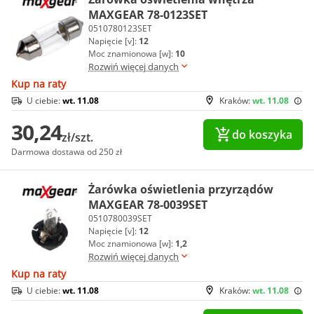
MAXGEAR 78-0123SET
0510780123SET
Napięcie [v]:
12
Moc znamionowa [w]:
10
Rozwiń więcej danych
Kup na raty
U ciebie:
wt. 11.08
Kraków:
wt. 11.08
30,24
do koszyka
zł/szt.
Darmowa dostawa od 250 zł
Żarówka oświetlenia przyrządów
MAXGEAR 78-0039SET
0510780039SET
Napięcie [v]:
12
Moc znamionowa [w]:
1,2
Rozwiń więcej danych
Kup na raty
U ciebie:
wt. 11.08
Kraków:
wt. 11.08