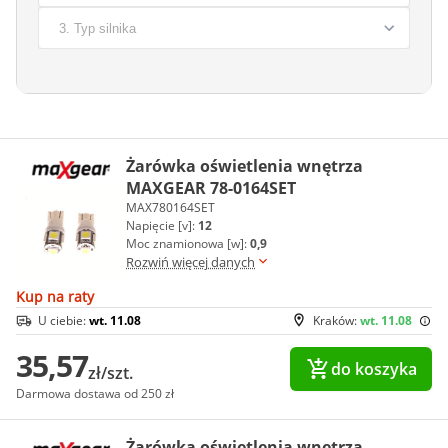
Żarówka oświetlenia wnętrza
MAXGEAR 78-0164SET
MAX780164SET
Napięcie [v]:
12
Moc znamionowa [w]:
0,9
Rozwiń więcej danych
Kup na raty
U ciebie:
wt. 11.08
Kraków:
wt. 11.08
35,57
do koszyka
zł/szt.
Darmowa dostawa od 250 zł
Żarówka oświetlenia wnętrza