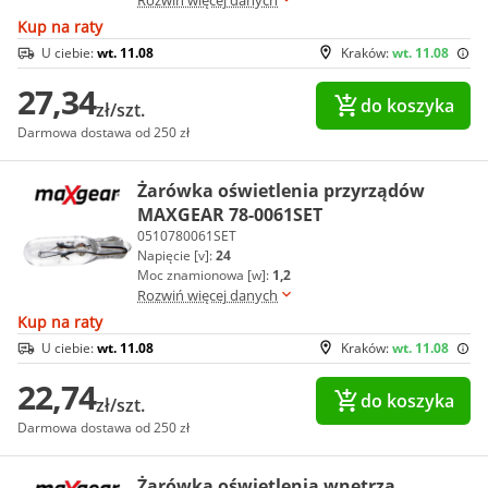
Kup na raty
U ciebie:
wt. 11.08
Kraków:
wt. 11.08
27,34
do koszyka
zł/szt.
Darmowa dostawa od 250 zł
Żarówka oświetlenia przyrządów
MAXGEAR 78-0061SET
0510780061SET
Napięcie [v]:
24
Moc znamionowa [w]:
1,2
Rozwiń więcej danych
Kup na raty
U ciebie:
wt. 11.08
Kraków:
wt. 11.08
22,74
do koszyka
zł/szt.
Darmowa dostawa od 250 zł
Żarówka oświetlenia wnętrza