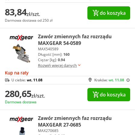
83,84
do koszyka
zł/szt.
Darmowa dostawa od 250 zł
Zawór zmiennych faz rozrządu
MAXGEAR 54-0589
MAX540589
Długość [mm]:
160
Ciężar [kg]:
0.94
Rozwiń więcej danych
Kup na raty
U ciebie:
wt. 11.08
Kraków:
wt. 11.08
280,65
do koszyka
zł/szt.
Darmowa dostawa
Zawór zmiennych faz rozrządu
MAXGEAR 27-0685
MAX270685