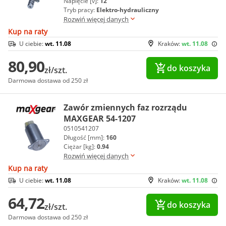
Napięcie [v]:
12
Tryb pracy:
Elektro-hydrauliczny
Rozwiń więcej danych
Kup na raty
U ciebie:
wt. 11.08
Kraków:
wt. 11.08
80,90
do koszyka
zł/szt.
Darmowa dostawa od 250 zł
Zawór zmiennych faz rozrządu
MAXGEAR 54-1207
0510541207
Długość [mm]:
160
Ciężar [kg]:
0.94
Rozwiń więcej danych
Kup na raty
U ciebie:
wt. 11.08
Kraków:
wt. 11.08
64,72
do koszyka
zł/szt.
Darmowa dostawa od 250 zł