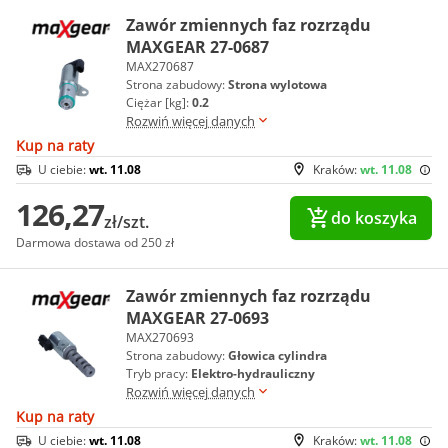
Zawór zmiennych faz rozrządu
MAXGEAR 27-0687
MAX270687
Strona zabudowy:
Strona wylotowa
Ciężar [kg]:
0.2
Rozwiń więcej danych
Kup na raty
U ciebie:
wt. 11.08
Kraków:
wt. 11.08
126,27
do koszyka
zł/szt.
Darmowa dostawa od 250 zł
Zawór zmiennych faz rozrządu
MAXGEAR 27-0693
MAX270693
Strona zabudowy:
Głowica cylindra
Tryb pracy:
Elektro-hydrauliczny
Rozwiń więcej danych
Kup na raty
U ciebie:
wt. 11.08
Kraków:
wt. 11.08