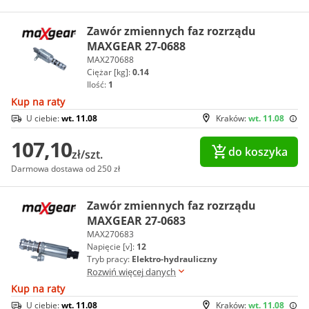
Zawór zmiennych faz rozrządu
MAXGEAR 27-0688
MAX270688
Ciężar [kg]:
0.14
Ilość:
1
Kup na raty
U ciebie:
wt. 11.08
Kraków:
wt. 11.08
107,10
do koszyka
zł/szt.
Darmowa dostawa od 250 zł
Zawór zmiennych faz rozrządu
MAXGEAR 27-0683
MAX270683
Napięcie [v]:
12
Tryb pracy:
Elektro-hydrauliczny
Rozwiń więcej danych
Kup na raty
U ciebie:
wt. 11.08
Kraków:
wt. 11.08