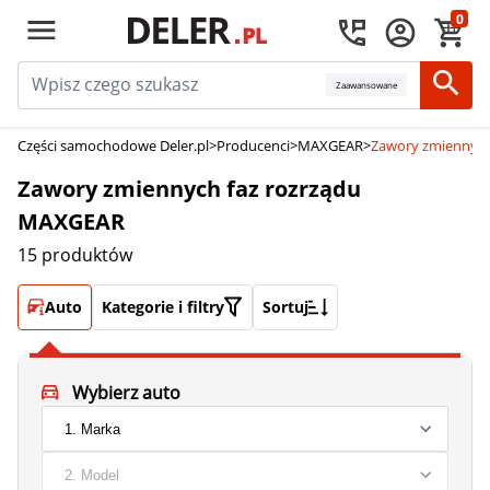
0
Zaawansowane
Części samochodowe Deler.pl
>
Producenci
>
MAXGEAR
>
Zawory zmiennych
Zawory zmiennych faz rozrządu
MAXGEAR
15 produktów
Auto
Kategorie i filtry
Sortuj
Wybierz auto