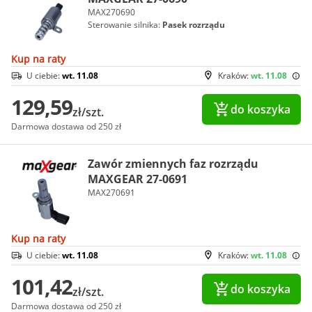
MAX270690
Sterowanie silnika:
Pasek rozrządu
Kup na raty
U ciebie:
wt. 11.08
Kraków:
wt. 11.08
129,59
do koszyka
zł/szt.
Darmowa dostawa od 250 zł
Zawór zmiennych faz rozrządu
MAXGEAR 27-0691
MAX270691
Kup na raty
U ciebie:
wt. 11.08
Kraków:
wt. 11.08
101,42
do koszyka
zł/szt.
Darmowa dostawa od 250 zł