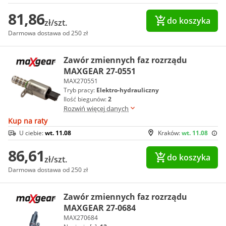
81,86
do koszyka
zł/szt.
Darmowa dostawa od 250 zł
Zawór zmiennych faz rozrządu
MAXGEAR 27-0551
MAX270551
Tryb pracy:
Elektro-hydrauliczny
Ilość biegunów:
2
Rozwiń więcej danych
Kup na raty
U ciebie:
wt. 11.08
Kraków:
wt. 11.08
86,61
do koszyka
zł/szt.
Darmowa dostawa od 250 zł
Zawór zmiennych faz rozrządu
MAXGEAR 27-0684
MAX270684