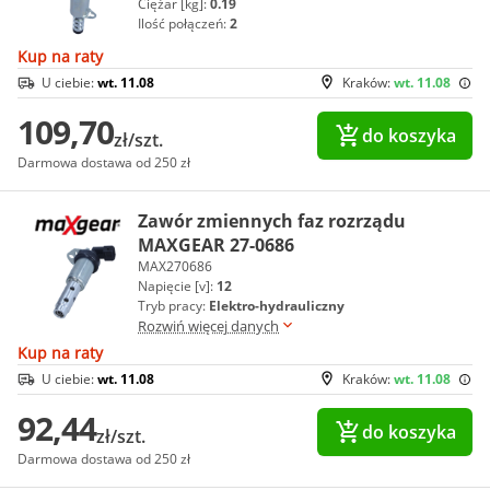
Ciężar [kg]:
0.19
Ilość połączeń:
2
Kup na raty
U ciebie:
wt. 11.08
Kraków:
wt. 11.08
109,70
do koszyka
zł/szt.
Darmowa dostawa od 250 zł
Zawór zmiennych faz rozrządu
MAXGEAR 27-0686
MAX270686
Napięcie [v]:
12
Tryb pracy:
Elektro-hydrauliczny
Rozwiń więcej danych
Kup na raty
U ciebie:
wt. 11.08
Kraków:
wt. 11.08
92,44
do koszyka
zł/szt.
Darmowa dostawa od 250 zł