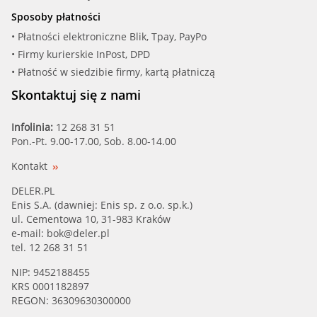
Sposoby płatności
• Płatności elektroniczne Blik, Tpay, PayPo
• Firmy kurierskie InPost, DPD
• Płatność w siedzibie firmy, kartą płatniczą
Skontaktuj się z nami
Infolinia:
12 268 31 51
Pon.-Pt. 9.00-17.00, Sob. 8.00-14.00
Kontakt
DELER.PL
Enis S.A. (dawniej: Enis sp. z o.o. sp.k.)
ul. Cementowa 10, 31-983 Kraków
e-mail:
bok@deler.pl
tel. 12 268 31 51
NIP: 9452188455
KRS 0001182897
REGON: 36309630300000