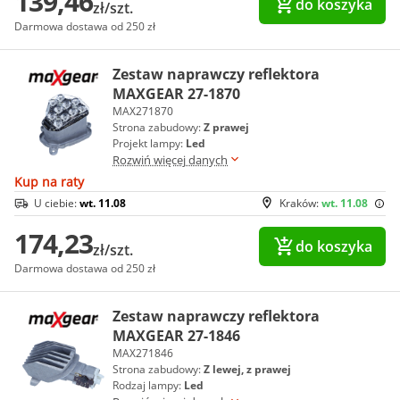
139,46
do koszyka
zł/szt.
Darmowa dostawa od 250 zł
Zestaw naprawczy reflektora
MAXGEAR 27-1870
MAX271870
Strona zabudowy:
Z prawej
Projekt lampy:
Led
Rozwiń więcej danych
Kup na raty
U ciebie:
wt. 11.08
Kraków:
wt. 11.08
174,23
do koszyka
zł/szt.
Darmowa dostawa od 250 zł
Zestaw naprawczy reflektora
MAXGEAR 27-1846
MAX271846
Strona zabudowy:
Z lewej, z prawej
Rodzaj lampy:
Led