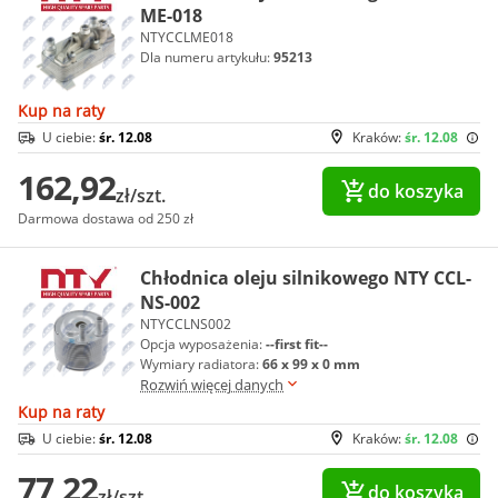
ME-018
NTYCCLME018
Dla numeru artykułu:
95213
Kup na raty
U ciebie:
śr. 12.08
Kraków:
śr. 12.08
162,92
do koszyka
zł/szt.
Darmowa dostawa od 250 zł
Chłodnica oleju silnikowego NTY CCL-
NS-002
NTYCCLNS002
Opcja wyposażenia:
--first fit--
Wymiary radiatora:
66 x 99 x 0 mm
Rozwiń więcej danych
Kup na raty
U ciebie:
śr. 12.08
Kraków:
śr. 12.08
77,22
do koszyka
zł/szt.