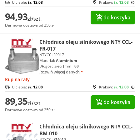
U ciebie:
śr. 12.08
Kraków:
śr. 12.08
94,93
do koszyka
zł/szt.
Darmowa dostawa od 250 zł
Chłodnica oleju silnikowego NTY CCL-
FR-017
NTYCCLFR017
Materiał:
Aluminium
Długość sieci [mm]:
88
Rozwiń więcej danych
Kup na raty
U ciebie:
śr. 12.08
Kraków:
śr. 12.08
89,35
do koszyka
zł/szt.
Darmowa dostawa od 250 zł
Chłodnica oleju silnikowego NTY CCL-
BM-010
NTYCCLBM010