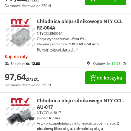
Darmowa dostawa od 250 zł
Chłodnica oleju silnikowego NTY CCL-
RE-004A
NTYCCLRE004A
Opcja wyposażenia:
--first fit--
Wymiary radiatora:
139 x 69 x 58 mm
Rozwiń więcej danych
Kup na raty
U ciebie:
śr. 12.08
Kraków:
śr. 12.08
97,64
do koszyka
zł/szt.
Darmowa dostawa od 250 zł
Chłodnica oleju silnikowego NTY CCL-
AU-017
NTYCCLAU017
Jakość:
Ir plus
Artykuł uzupełniający / informacja uzupełniająca:
Z
obudową filtra oleju, z chłodnicą oleju