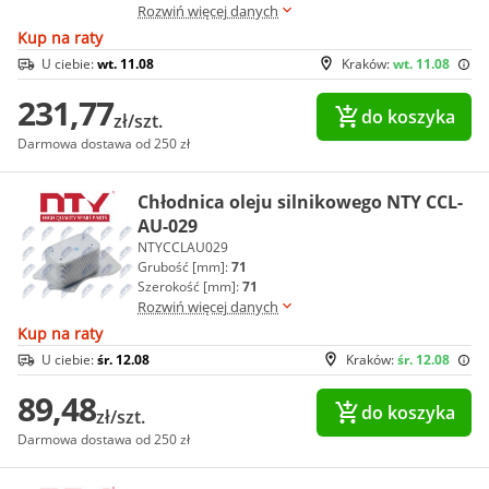
Rozwiń więcej danych
Kup na raty
U ciebie:
wt. 11.08
Kraków:
wt. 11.08
231,77
do koszyka
zł/szt.
Darmowa dostawa od 250 zł
Chłodnica oleju silnikowego NTY CCL-
AU-029
NTYCCLAU029
Grubość [mm]:
71
Szerokość [mm]:
71
Rozwiń więcej danych
Kup na raty
U ciebie:
śr. 12.08
Kraków:
śr. 12.08
89,48
do koszyka
zł/szt.
Darmowa dostawa od 250 zł