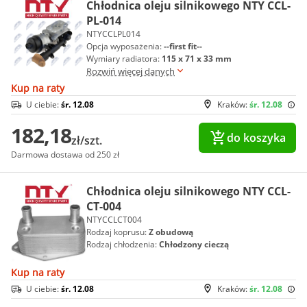
Chłodnica oleju silnikowego NTY CCL-
PL-014
NTYCCLPL014
Opcja wyposażenia:
--first fit--
Wymiary radiatora:
115 x 71 x 33 mm
Rozwiń więcej danych
Kup na raty
U ciebie:
śr. 12.08
Kraków:
śr. 12.08
182,18
do koszyka
zł/szt.
Darmowa dostawa od 250 zł
Chłodnica oleju silnikowego NTY CCL-
CT-004
NTYCCLCT004
Rodzaj koprusu:
Z obudową
Rodzaj chłodzenia:
Chłodzony cieczą
Kup na raty
U ciebie:
śr. 12.08
Kraków:
śr. 12.08