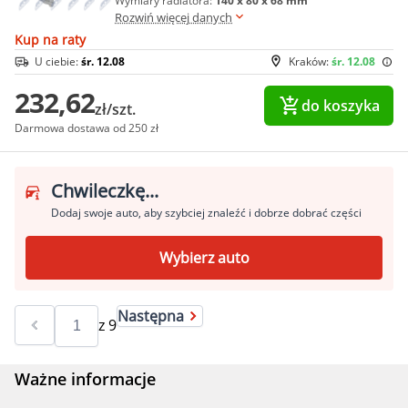
Wymiary radiatora:
140 x 80 x 68 mm
Rozwiń więcej danych
Kup na raty
U ciebie:
śr. 12.08
Kraków:
śr. 12.08
232,62
do koszyka
zł/szt.
Darmowa dostawa od 250 zł
Chwileczkę...
Dodaj swoje auto, aby szybciej znaleźć i dobrze dobrać części
Wybierz auto
Następna
z
9
Ważne informacje