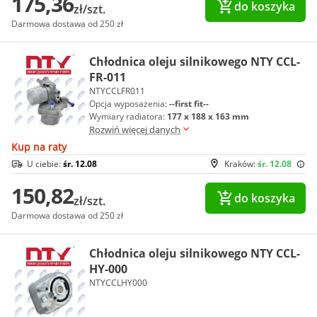
175,36
do koszyka
zł/szt.
Darmowa dostawa od 250 zł
Chłodnica oleju silnikowego NTY CCL-
FR-011
NTYCCLFR011
Opcja wyposażenia:
--first fit--
Wymiary radiatora:
177 x 188 x 163 mm
Rozwiń więcej danych
Kup na raty
U ciebie:
śr. 12.08
Kraków:
śr. 12.08
150,82
do koszyka
zł/szt.
Darmowa dostawa od 250 zł
Chłodnica oleju silnikowego NTY CCL-
HY-000
NTYCCLHY000