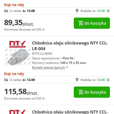
Kup na raty
U ciebie:
śr. 12.08
Kraków:
śr. 12.08
89,35
do koszyka
zł/szt.
Darmowa dostawa od 250 zł
Chłodnica oleju silnikowego NTY CCL-
LR-004
NTYCCLLR004
Opcja wyposażenia:
--first fit--
Wymiary radiatora:
149 x 75 x 55 mm
Rozwiń więcej danych
Kup na raty
U ciebie:
śr. 12.08
Kraków:
śr. 12.08
115,58
do koszyka
zł/szt.
Darmowa dostawa od 250 zł
Chłodnica oleju silnikowego NTY CCL-