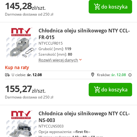
145,28
do koszyka
zł/szt.
Darmowa dostawa od 250 zł
Chłodnica oleju silnikowego NTY CCL-
FR-015
NTYCCLFR015
Grubość [mm]:
119
Szerokość [mm]:
80
Rozwiń więcej danych
Kup na raty
U ciebie:
śr. 12.08
Kraków:
śr. 12.08
155,27
do koszyka
zł/szt.
Darmowa dostawa od 250 zł
Chłodnica oleju silnikowego NTY CCL-
NS-003
NTYCCLNS003
Opcja wyposażenia:
--first fit--