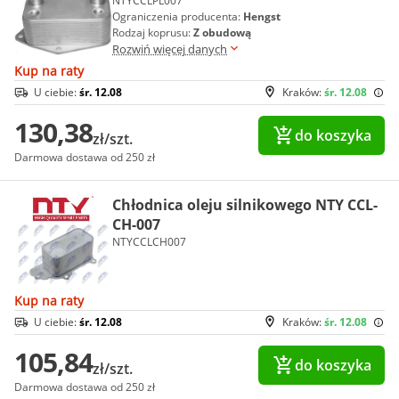
NTYCCLPL007
Ograniczenia producenta:
Hengst
Rodzaj koprusu:
Z obudową
Rozwiń więcej danych
Kup na raty
U ciebie:
śr. 12.08
Kraków:
śr. 12.08
130,38
do koszyka
zł/szt.
Darmowa dostawa od 250 zł
Chłodnica oleju silnikowego NTY CCL-
CH-007
NTYCCLCH007
Kup na raty
U ciebie:
śr. 12.08
Kraków:
śr. 12.08
105,84
do koszyka
zł/szt.
Darmowa dostawa od 250 zł