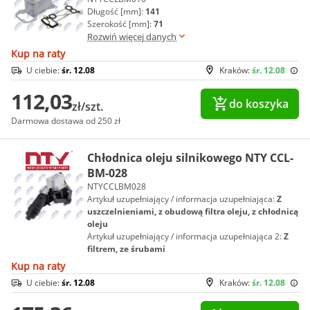
Długość [mm]:
141
Szerokość [mm]:
71
Rozwiń więcej danych
Kup na raty
U ciebie:
śr. 12.08
Kraków:
śr. 12.08
112,03
do koszyka
zł/szt.
Darmowa dostawa od 250 zł
Chłodnica oleju silnikowego NTY CCL-
BM-028
NTYCCLBM028
Artykuł uzupełniający / informacja uzupełniająca:
Z
uszczelnieniami, z obudową filtra oleju, z chłodnicą
oleju
Artykuł uzupełniający / informacja uzupełniająca 2:
Z
filtrem, ze śrubami
Kup na raty
U ciebie:
śr. 12.08
Kraków:
śr. 12.08