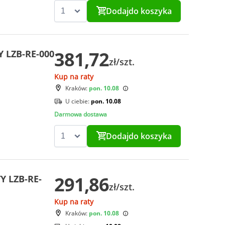
Dodaj
do koszyka
381,72
Y LZB-RE-000
zł/szt.
Kup na raty
Kraków:
pon. 10.08
U ciebie:
pon. 10.08
Darmowa dostawa
Dodaj
do koszyka
291,86
Y LZB-RE-
zł/szt.
Kup na raty
Kraków:
pon. 10.08