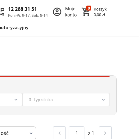
12 268 31 51
Moje
0
Koszyk
konto
0,00 zł
Pon.-Pt. 9-17, Sob. 8-14
motoryzacyjny
z
1