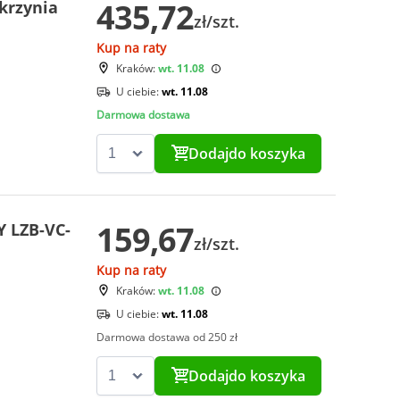
435,72
krzynia
zł/szt.
Kup na raty
Kraków:
wt. 11.08
U ciebie:
wt. 11.08
Darmowa dostawa
Dodaj
do koszyka
159,67
Y LZB-VC-
zł/szt.
Kup na raty
Kraków:
wt. 11.08
U ciebie:
wt. 11.08
Darmowa dostawa od 250 zł
Dodaj
do koszyka