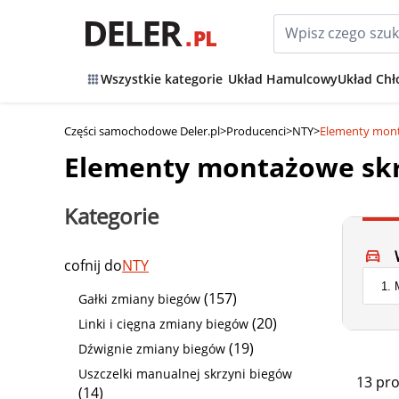
Wszystkie kategorie
Układ Hamulcowy
Układ Chł
Części samochodowe Deler.pl
>
Producenci
>
NTY
>
Elementy mont
Elementy montażowe skr
Kategorie
cofnij do
NTY
(157)
Gałki zmiany biegów
(20)
Linki i cięgna zmiany biegów
(19)
Dźwignie zmiany biegów
Uszczelki manualnej skrzyni biegów
13 pr
(14)