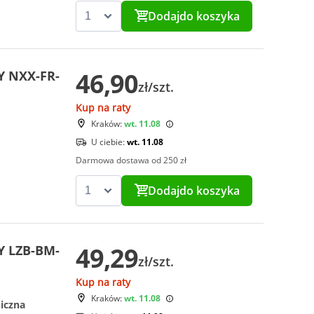
Dodaj
do koszyka
46,90
Y NXX-FR-
zł/szt.
Kup na raty
Kraków:
wt. 11.08
U ciebie:
wt. 11.08
Darmowa dostawa od 250 zł
Dodaj
do koszyka
49,29
Y LZB-BM-
zł/szt.
Kup na raty
Kraków:
wt. 11.08
iczna