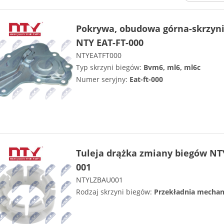
Pokrywa, obudowa górna-skrzyn
NTY EAT-FT-000
NTYEATFT000
Typ skrzyni biegów:
Bvm6, ml6, ml6c
Numer seryjny:
Eat-ft-000
Tuleja drążka zmiany biegów NT
001
NTYLZBAU001
Rodzaj skrzyni biegów:
Przekładnia mechan