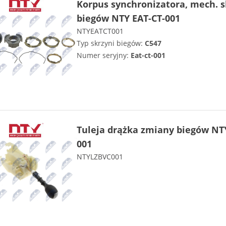
Korpus synchronizatora, mech. s
biegów NTY EAT-CT-001
NTYEATCT001
Typ skrzyni biegów:
C547
Numer seryjny:
Eat-ct-001
Tuleja drążka zmiany biegów NT
001
NTYLZBVC001