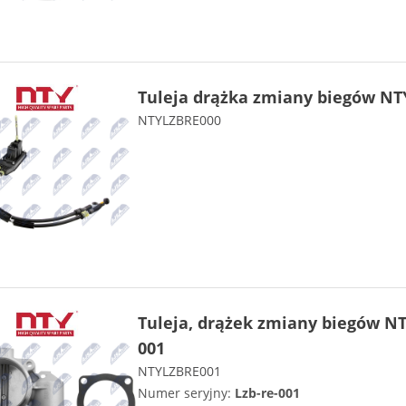
Tuleja drążka zmiany biegów NT
NTYLZBRE000
Tuleja, drążek zmiany biegów NT
001
NTYLZBRE001
Numer seryjny:
Lzb-re-001