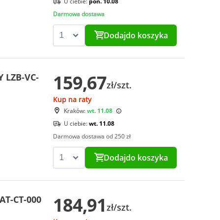
U ciebie:
pon. 10.08
Darmowa dostawa
Dodaj
do koszyka
159,67
Y LZB-VC-
zł/szt.
Kup na raty
Kraków:
wt. 11.08
U ciebie:
wt. 11.08
Darmowa dostawa od 250 zł
Dodaj
do koszyka
184,91
AT-CT-000
zł/szt.