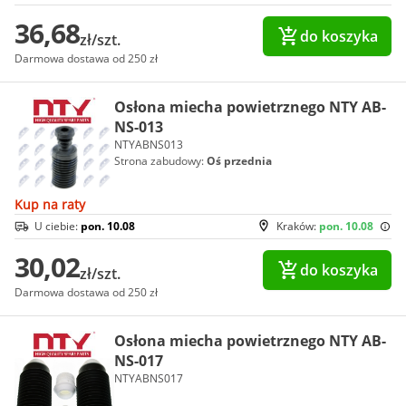
36,68
do koszyka
zł/szt.
Darmowa dostawa od 250 zł
Osłona miecha powietrznego NTY AB-
NS-013
NTYABNS013
Strona zabudowy:
Oś przednia
Kup na raty
U ciebie:
pon. 10.08
Kraków:
pon. 10.08
30,02
do koszyka
zł/szt.
Darmowa dostawa od 250 zł
Osłona miecha powietrznego NTY AB-
NS-017
NTYABNS017