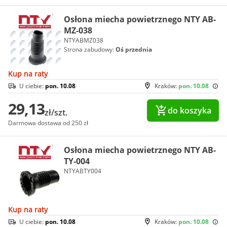
Osłona miecha powietrznego NTY AB-
MZ-038
NTYABMZ038
Strona zabudowy:
Oś przednia
Kup na raty
U ciebie:
pon. 10.08
Kraków:
pon. 10.08
29,13
do koszyka
zł/szt.
Darmowa dostawa od 250 zł
Osłona miecha powietrznego NTY AB-
TY-004
NTYABTY004
Kup na raty
U ciebie:
pon. 10.08
Kraków:
pon. 10.08