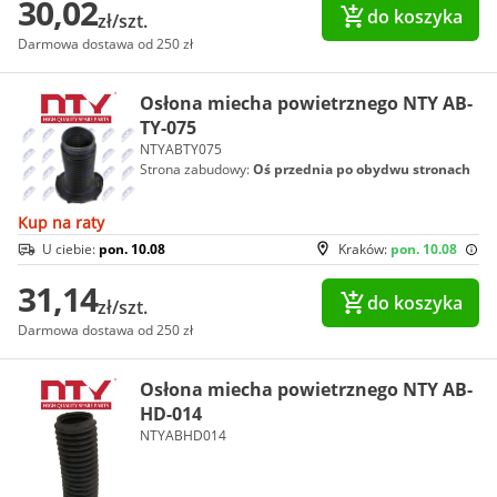
30,02
do koszyka
zł/szt.
Darmowa dostawa od 250 zł
Osłona miecha powietrznego NTY AB-
TY-075
NTYABTY075
Strona zabudowy:
Oś przednia po obydwu stronach
Kup na raty
U ciebie:
pon. 10.08
Kraków:
pon. 10.08
31,14
do koszyka
zł/szt.
Darmowa dostawa od 250 zł
Osłona miecha powietrznego NTY AB-
HD-014
NTYABHD014