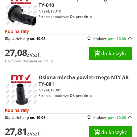
TY-010
NTYABTY010
Strona zabudowy:
Oś przednia
Kup na raty
U ciebie:
pon. 10.08
Kraków:
pon. 10.08
27,08
do koszyka
zł/szt.
Darmowa dostawa od 250 zł
Osłona miecha powietrznego NTY AB-
TY-081
NTYABTY081
Strona zabudowy:
Oś przednia
Kup na raty
U ciebie:
pon. 10.08
Kraków:
pon. 10.08
27,81
do koszyka
zł/szt.