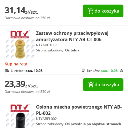
31,14
do koszyka
zł/szt.
Darmowa dostawa od 250 zł
Zestaw ochrony przeciwpyłowej
amortyzatora NTY AB-CT-006
NTYABCT006
Strona zabudowy:
Oś tylna
Kup na raty
U ciebie:
pon. 10.08
Kraków:
pon. 10.08
23,39
do koszyka
zł/szt.
Darmowa dostawa od 250 zł
Osłona miecha powietrznego NTY AB-
PL-002
NTYABPL002
Strona zabudowy:
Oś przednia po obydwu stronach