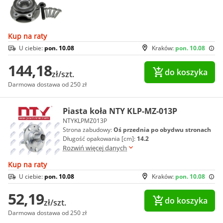
Kup na raty
U ciebie:
pon. 10.08
Kraków:
pon. 10.08
144,18
do koszyka
zł/szt.
Darmowa dostawa od 250 zł
Piasta koła NTY KLP-MZ-013P
NTYKLPMZ013P
Strona zabudowy:
Oś przednia po obydwu stronach
Długość opakowania [cm]:
14.2
Rozwiń więcej danych
Kup na raty
U ciebie:
pon. 10.08
Kraków:
pon. 10.08
52,19
do koszyka
zł/szt.
Darmowa dostawa od 250 zł