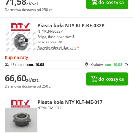
71,58
do koszyka
zł/szt.
Darmowa dostawa od 250 zł
Piasta koła NTY KLP-RE-032P
NTYKLPRE032P
Felga, ilość otworów:
5
Ilość zębów:
28
Rozwiń więcej danych
Kup na raty
U ciebie:
pon. 10.08
Kraków:
pon. 10.08
66,60
do koszyka
zł/szt.
Darmowa dostawa od 250 zł
Piasta koła NTY KLT-ME-017
NTYKLTME017