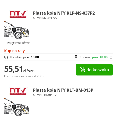
Piasta koła NTY KLP-NS-037P2
NTYKLPNS037P2
Kup na raty
U ciebie:
pon. 10.08
Kraków:
pon. 10.08
55,51
do koszyka
zł/szt.
Darmowa dostawa od 250 zł
Piasta koła NTY KLT-BM-013P
NTYKLTBM013P