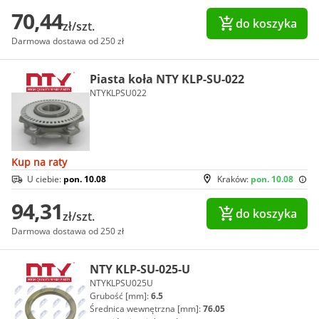
70,44
do koszyka
zł/szt.
Darmowa dostawa od 250 zł
Piasta koła NTY KLP-SU-022
NTYKLPSU022
Kup na raty
U ciebie:
pon. 10.08
Kraków:
pon. 10.08
94,31
do koszyka
zł/szt.
Darmowa dostawa od 250 zł
NTY KLP-SU-025-U
NTYKLPSU025U
Grubość [mm]:
6.5
Średnica wewnętrzna [mm]:
76.05