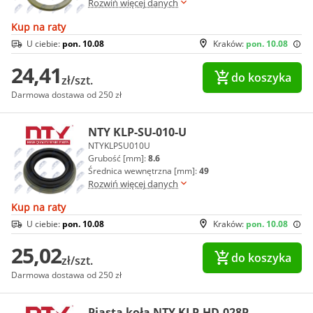
Rozwiń więcej danych
Kup na raty
U ciebie:
pon. 10.08
Kraków:
pon. 10.08
24,41
do koszyka
zł/szt.
Darmowa dostawa od 250 zł
NTY KLP-SU-010-U
NTYKLPSU010U
Grubość [mm]:
8.6
Średnica wewnętrzna [mm]:
49
Rozwiń więcej danych
Kup na raty
U ciebie:
pon. 10.08
Kraków:
pon. 10.08
25,02
do koszyka
zł/szt.
Darmowa dostawa od 250 zł
Piasta koła NTY KLP-HD-028P