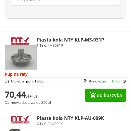
Piasta koła NTY KLP-MS-031P
NTYKLPMS031P
Kup na raty
U ciebie:
pon. 10.08
Kraków:
pon. 10.08
70,44
do koszyka
zł/szt.
Darmowa dostawa od 250 zł
Piasta koła NTY KLP-AU-009K
NTYKLPAU009K