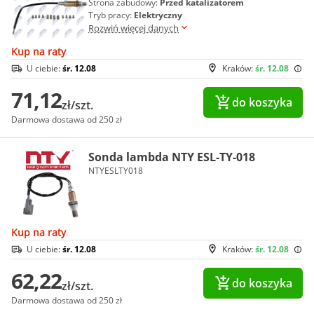
Strona zabudowy:
Przed katalizatorem
Tryb pracy:
Elektryczny
Rozwiń więcej danych
Kup na raty
U ciebie:
śr. 12.08
Kraków:
śr. 12.08
71,12
do koszyka
zł/szt.
Darmowa dostawa od 250 zł
Sonda lambda NTY ESL-TY-018
NTYESLTY018
Kup na raty
U ciebie:
śr. 12.08
Kraków:
śr. 12.08
62,22
do koszyka
zł/szt.
Darmowa dostawa od 250 zł