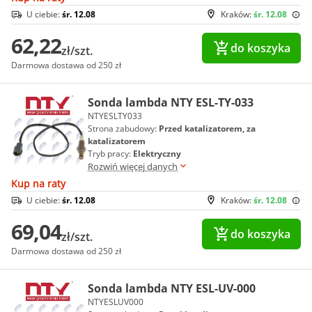
U ciebie:
śr. 12.08
Kraków:
śr. 12.08
62,22
do koszyka
zł/szt.
Darmowa dostawa od 250 zł
Sonda lambda NTY ESL-TY-033
NTYESLTY033
Strona zabudowy:
Przed katalizatorem, za
katalizatorem
Tryb pracy:
Elektryczny
Rozwiń więcej danych
Kup na raty
U ciebie:
śr. 12.08
Kraków:
śr. 12.08
69,04
do koszyka
zł/szt.
Darmowa dostawa od 250 zł
Sonda lambda NTY ESL-UV-000
NTYESLUV000