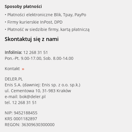
Sposoby płatności
• Płatności elektroniczne Blik, Tpay, PayPo
• Firmy kurierskie InPost, DPD
• Płatność w siedzibie firmy, kartą płatniczą
Skontaktuj się z nami
Infolinia:
12 268 31 51
Pon.-Pt. 9.00-17.00, Sob. 8.00-14.00
Kontakt
DELER.PL
Enis S.A. (dawniej: Enis sp. z o.o. sp.k.)
ul. Cementowa 10, 31-983 Kraków
e-mail:
bok@deler.pl
tel. 12 268 31 51
NIP: 9452188455
KRS 0001182897
REGON: 36309630300000