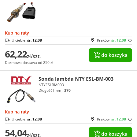
Kup na raty
U ciebie:
śr. 12.08
Kraków:
śr. 12.08
62,22
do koszyka
zł/szt.
Darmowa dostawa od 250 zł
Sonda lambda NTY ESL-BM-003
NTYESLBM003
Długość [mm]:
370
Kup na raty
U ciebie:
śr. 12.08
Kraków:
śr. 12.08
54,04
do koszyka
zł/szt.