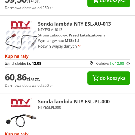
do koszyka
zł/szt.
Darmowa dostawa od 250 zł
Sonda lambda NTY ESL-AU-013
NTYESLAU013
Strona zabudowy:
Przed katalizatorem
Wymiar gwintu:
M18x1.5
Rozwiń więcej danych
Kup na raty
U ciebie:
śr. 12.08
Kraków:
śr. 12.08
60,86
do koszyka
zł/szt.
Darmowa dostawa od 250 zł
Sonda lambda NTY ESL-PL-000
NTYESLPL000
Kup na raty