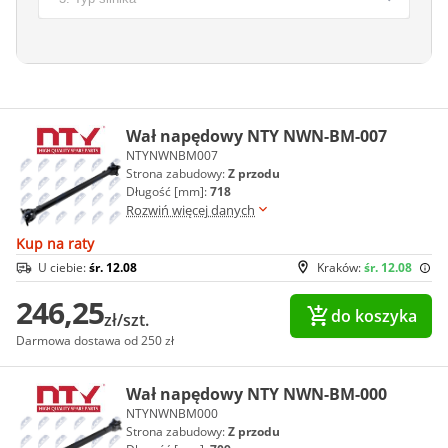
Wał napędowy NTY NWN-BM-007
NTYNWNBM007
Strona zabudowy:
Z przodu
Długość [mm]:
718
Rozwiń więcej danych
Kup na raty
U ciebie:
śr. 12.08
Kraków:
śr. 12.08
246,25
do koszyka
zł/szt.
Darmowa dostawa od 250 zł
Wał napędowy NTY NWN-BM-000
NTYNWNBM000
Strona zabudowy:
Z przodu