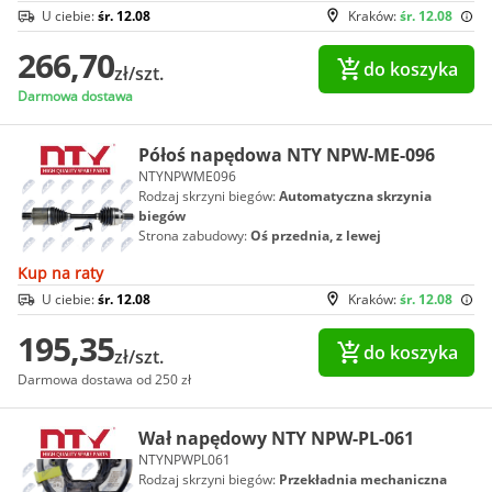
U ciebie:
śr. 12.08
Kraków:
śr. 12.08
266,70
do koszyka
zł/szt.
Darmowa dostawa
Półoś napędowa NTY NPW-ME-096
NTYNPWME096
Rodzaj skrzyni biegów:
Automatyczna skrzynia
biegów
Strona zabudowy:
Oś przednia, z lewej
Kup na raty
U ciebie:
śr. 12.08
Kraków:
śr. 12.08
195,35
do koszyka
zł/szt.
Darmowa dostawa od 250 zł
Wał napędowy NTY NPW-PL-061
NTYNPWPL061
Rodzaj skrzyni biegów:
Przekładnia mechaniczna