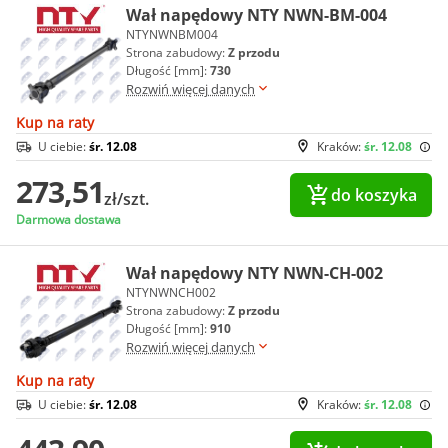
Wał napędowy NTY NWN-BM-004
NTYNWNBM004
Strona zabudowy:
Z przodu
Długość [mm]:
730
Rozwiń więcej danych
Kup na raty
U ciebie:
śr. 12.08
Kraków:
śr. 12.08
273,51
do koszyka
zł/szt.
Darmowa dostawa
Wał napędowy NTY NWN-CH-002
NTYNWNCH002
Strona zabudowy:
Z przodu
Długość [mm]:
910
Rozwiń więcej danych
Kup na raty
U ciebie:
śr. 12.08
Kraków:
śr. 12.08