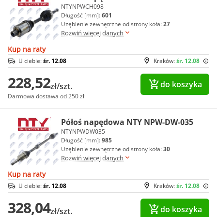
NTYNPWCH098
Długość [mm]:
601
Uzębienie zewnętrzne od strony koła:
27
Rozwiń więcej danych
Kup na raty
U ciebie:
śr. 12.08
Kraków:
śr. 12.08
228,52
do koszyka
zł/szt.
Darmowa dostawa od 250 zł
Półoś napędowa NTY NPW-DW-035
NTYNPWDW035
Długość [mm]:
985
Uzębienie zewnętrzne od strony koła:
30
Rozwiń więcej danych
Kup na raty
U ciebie:
śr. 12.08
Kraków:
śr. 12.08
328,04
do koszyka
zł/szt.