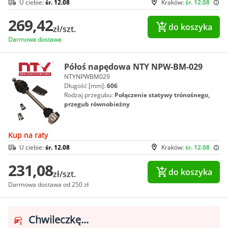
U ciebie:
śr. 12.08
Kraków:
śr. 12.08
269,42
do koszyka
zł/szt.
Darmowa dostawa
Półoś napędowa NTY NPW-BM-029
NTYNPWBM029
Długość [mm]:
606
Rodzaj przegubu:
Połączenie statywy trónośnego,
przegub równobieżny
Kup na raty
U ciebie:
śr. 12.08
Kraków:
śr. 12.08
231,08
do koszyka
zł/szt.
Darmowa dostawa od 250 zł
Chwileczkę...