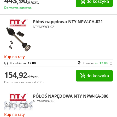
443,90
do koszyka
zł/szt.
Darmowa dostawa
Półoś napędowa NTY NPW-CH-021
NTYNPWCH021
Kup na raty
U ciebie:
śr. 12.08
Kraków:
śr. 12.08
154,92
do koszyka
zł/szt.
Darmowa dostawa od 250 zł
PÓŁOŚ NAPĘDOWA NTY NPW-KA-386
NTYNPWKA386
Kup na raty