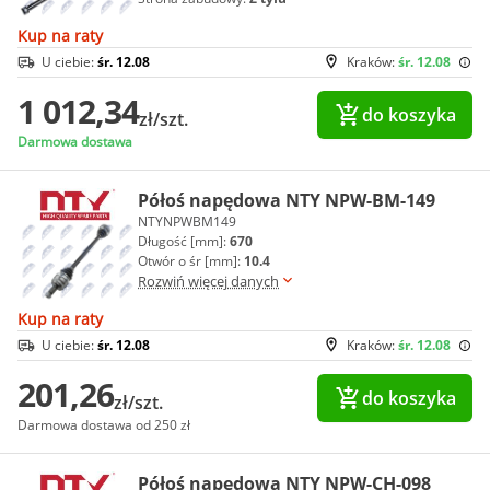
Kup na raty
U ciebie:
śr. 12.08
Kraków:
śr. 12.08
1 012,34
do koszyka
zł/szt.
Darmowa dostawa
Półoś napędowa NTY NPW-BM-149
NTYNPWBM149
Długość [mm]:
670
Otwór o śr [mm]:
10.4
Rozwiń więcej danych
Kup na raty
U ciebie:
śr. 12.08
Kraków:
śr. 12.08
201,26
do koszyka
zł/szt.
Darmowa dostawa od 250 zł
Półoś napędowa NTY NPW-CH-098