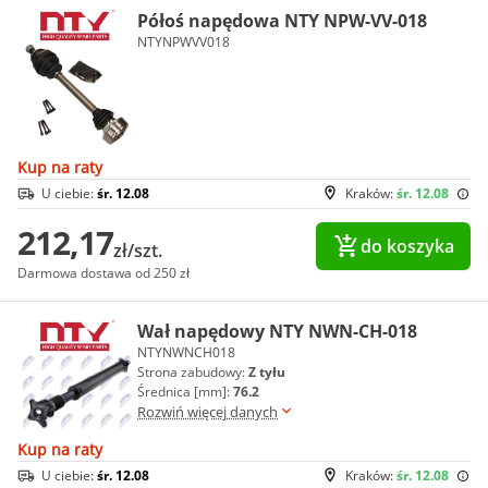
Półoś napędowa NTY NPW-VV-018
NTYNPWVV018
Kup na raty
U ciebie:
śr. 12.08
Kraków:
śr. 12.08
212,17
do koszyka
zł/szt.
Darmowa dostawa od 250 zł
Wał napędowy NTY NWN-CH-018
NTYNWNCH018
Strona zabudowy:
Z tyłu
Średnica [mm]:
76.2
Rozwiń więcej danych
Kup na raty
U ciebie:
śr. 12.08
Kraków:
śr. 12.08