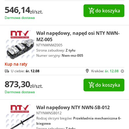
546,14
do koszyka
zł/szt.
Darmowa dostawa
Wał napędowy, napęd osi NTY NWN-
MZ-005
NTYNWNMZ005
Strona zabudowy:
Z tyłu
Numer seryjny:
Nwn-mz-005
Kup na raty
U ciebie:
śr. 12.08
Kraków:
śr. 12.08
873,30
do koszyka
zł/szt.
Darmowa dostawa
Wał napędowy NTY NWN-SB-012
NTYNWNSB012
Rodzaj skrzyni biegów:
Przekładnia mechaniczna 6-
biegowa
Strona zabudowy:
Z tyłu