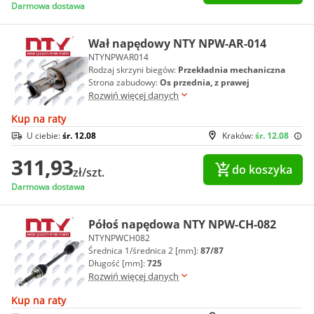
Darmowa dostawa
Wał napędowy NTY NPW-AR-014
NTYNPWAR014
Rodzaj skrzyni biegów:
Przekładnia mechaniczna
Strona zabudowy:
Os przednia, z prawej
Rozwiń więcej danych
Kup na raty
U ciebie:
śr. 12.08
Kraków:
śr. 12.08
311,93
do koszyka
zł/szt.
Darmowa dostawa
Półoś napędowa NTY NPW-CH-082
NTYNPWCH082
Średnica 1/średnica 2 [mm]:
87/87
Długość [mm]:
725
Rozwiń więcej danych
Kup na raty