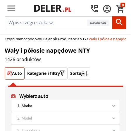
0
Zaawansowane
Części samochodowe Deler.pl
>
Producenci
>
NTY
>
Wały i półosie napędow
Wały i półosie napędowe NTY
1426 produktów
Auto
Kategorie i filtry
Sortuj
Wybierz auto