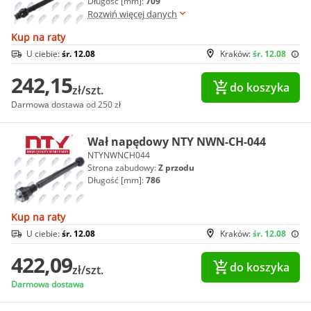
Długość [mm]:
709
Rozwiń więcej danych
Kup na raty
U ciebie:
śr. 12.08
Kraków:
śr. 12.08
242,15
do koszyka
zł/szt.
Darmowa dostawa od 250 zł
Wał napędowy NTY NWN-CH-044
NTYNWNCH044
Strona zabudowy:
Z przodu
Długość [mm]:
786
Kup na raty
U ciebie:
śr. 12.08
Kraków:
śr. 12.08
422,09
do koszyka
zł/szt.
Darmowa dostawa