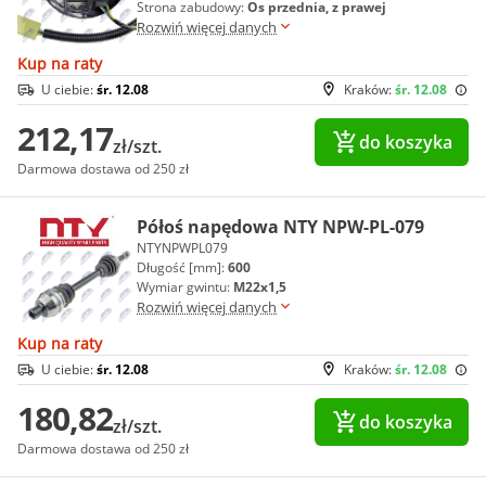
Strona zabudowy:
Os przednia, z prawej
Rozwiń więcej danych
Kup na raty
U ciebie:
śr. 12.08
Kraków:
śr. 12.08
212,17
do koszyka
zł/szt.
Darmowa dostawa od 250 zł
Półoś napędowa NTY NPW-PL-079
NTYNPWPL079
Długość [mm]:
600
Wymiar gwintu:
M22x1,5
Rozwiń więcej danych
Kup na raty
U ciebie:
śr. 12.08
Kraków:
śr. 12.08
180,82
do koszyka
zł/szt.
Darmowa dostawa od 250 zł