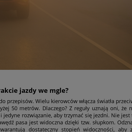
akcie jazdy we mgle?
ę do przepisów. Wielu kierowców włącza światła prze
wyżej 50 metrów. Dlaczego? Z reguły uznają oni, że 
i jedyne rozwiązanie, aby trzymać się jezdni. Nie jest
wędź pasa jest widoczna dzięki tzw. słupkom. Odzna
warantują dostateczny stopień widoczności, aby 