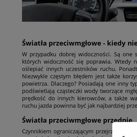
Światła przeciwmgłowe - kiedy ni
W przypadku dobrej widoczności. Są one sk
których widoczność się poprawia. Wtedy n
oślepiać innych uczestników ruchu. Ponad
Niezwykle częstym błędem jest także korzyst
powietrza. Dlaczego? Posiadają one inny ty
podświetlają cząsteczki wody tworzące mgłę
prędkość do innych kierowców, a także w
ruchu jazda powinna być jak najbardziej pr
Światła przeciwmgłowe przednie
Czynnikiem ograniczającym przejrzystość po