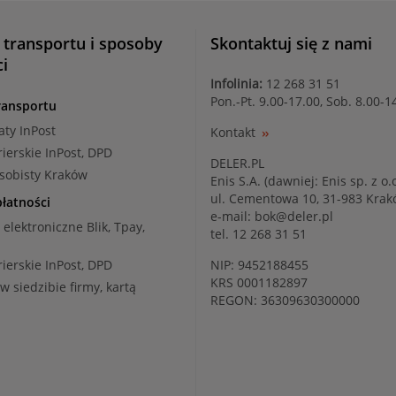
 transportu i sposoby
Skontaktuj się z nami
ci
Infolinia:
12 268 31 51
Pon.-Pt. 9.00-17.00, Sob. 8.00-1
ransportu
aty InPost
Kontakt
rierskie InPost, DPD
DELER.PL
osobisty Kraków
Enis S.A. (dawniej: Enis sp. z o.o
ul. Cementowa 10, 31-983 Kra
łatności
e-mail:
bok@deler.pl
i elektroniczne Blik, Tpay,
tel. 12 268 31 51
rierskie InPost, DPD
NIP: 9452188455
KRS 0001182897
 w siedzibie firmy, kartą
REGON: 36309630300000