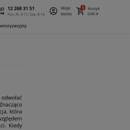
12 268 31 51
Moje
0
Koszyk
konto
0,00 zł
Pon.-Pt. 9-17, Sob. 8-14
motoryzacyjny
y odwołać
 Znacząco
ja, która
względem
ci. Kiedy