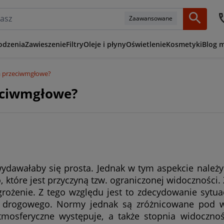
Zaawansowane
odzenia
Zawieszenie
Filtry
Oleje i płyny
Oświetlenie
Kosmetyki
Blog 
a przeciwmgłowe?
eciwmgłowe?
dawałaby się prosta. Jednak w tym aspekcie należ
, które jest przyczyną tzw. ograniczonej widoczności.
rożenie. Z tego względu jest to zdecydowanie sytuac
hu drogowego. Normy jednak są zróżnicowane pod 
mosferyczne występuje, a także stopnia widocznoś