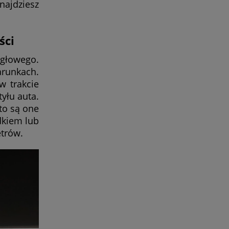
najdziesz
ści
głowego.
arunkach.
w trakcie
yłu auta.
to są one
dkiem lub
etrów.