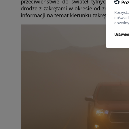
przeciwieństwie do świateł tylnych,
przed
Poz
drodze z zakrętami w okresie od zmierzchu 
Korzysta
informacji na temat kierunku zakrętów, a takż
doświadc
dowolny
Ustawie