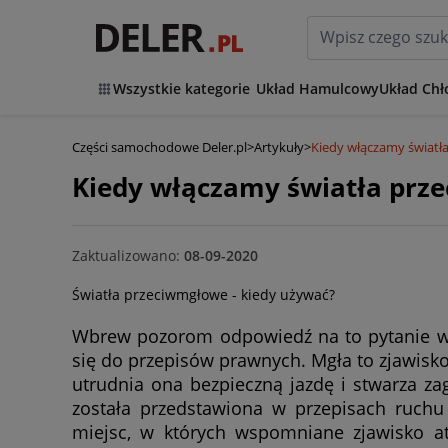
Wszystkie kategorie
Układ Hamulcowy
Układ Chł
Części samochodowe Deler.pl
>
Artykuły
>
Kiedy włączamy światł
Kiedy włączamy światła prz
Zaktualizowano:
08-09-2020
Światła przeciwmgłowe - kiedy używać?
Wbrew pozorom odpowiedź na to pytanie wy
się do przepisów prawnych. Mgła to zjawisko
utrudnia ona bezpieczną jazdę i stwarza zag
została przedstawiona w przepisach ruc
miejsc, w których wspomniane zjawisko at