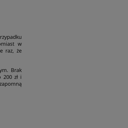
rzypadku
tomiast w
e raz, że
łym. Brak
 200 zł i
y zapomną