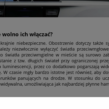
e wolno ich włączać?
rajnie niebezpieczne. Obostrzenie dotyczy także sy
ależy niezwłocznie wyłączyć światła przeciwmgłowe
to światła przeciwmgielne w mieście są surowo za
anie z tzw. długich świateł przy ograniczonej przej
p luminescencji, przez co dodatkowo pogarszają wid
. W czasie mgły bardzo istotne jest również, aby d
arunków panujących na drodze. W stosunku do ucz
zewidywalna, umożliwiająca jak najbardziej płynne ha
wietrza nie musi być wyłącznie mgła bądź rzęsisty 