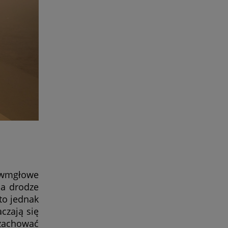
ciwmgłowe
na drodze
 to jednak
czają się
zachować