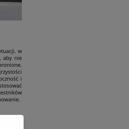
tuacji, w
, aby nie
bronione.
rzystości
oczność i
ostosować
estników
mowanie.
deszcz. W