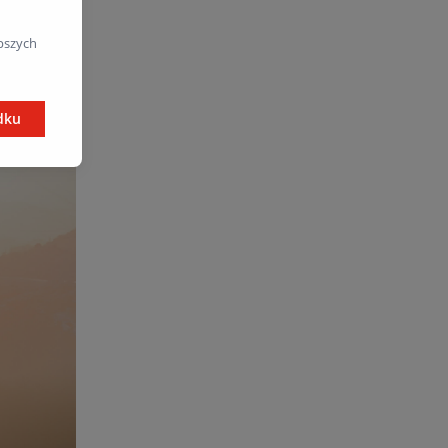
akowanej
dotyczące
pszych
dku