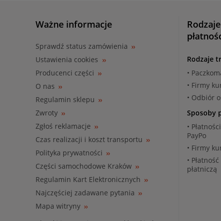
Ważne informacje
Rodzaje
płatnoś
Sprawdź status zamówienia
Rodzaje t
Ustawienia cookies
Producenci części
• Paczkom
• Firmy ku
O nas
• Odbiór 
Regulamin sklepu
Zwroty
Sposoby p
Zgłoś reklamacje
• Płatnośc
PayPo
Czas realizacji i koszt transportu
• Firmy ku
Polityka prywatności
• Płatność
Części samochodowe Kraków
płatniczą
Regulamin Kart Elektronicznych
Najczęściej zadawane pytania
Mapa witryny