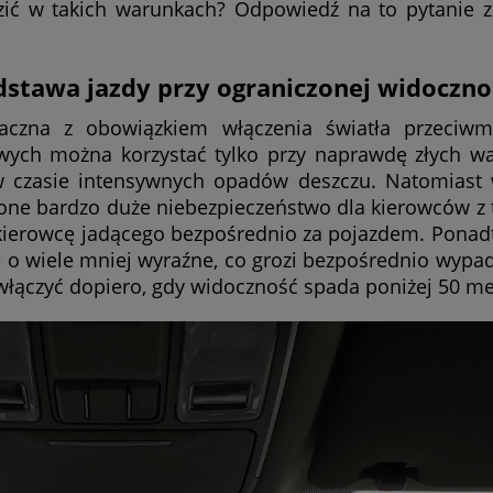
zić w takich warunkach? Odpowiedź na to pytanie z
dstawa jazdy przy ograniczonej widoczno
czna z obowiązkiem włączenia światła przeciwm
owych można korzystać tylko przy naprawdę złych w
 czasie intensywnych opadów deszczu. Natomiast 
ą one bardzo duże niebezpieczeństwo dla kierowców z t
ierowcę jadącego bezpośrednio za pojazdem. Ponad
się o wiele mniej wyraźne, co grozi bezpośrednio wypa
 włączyć dopiero, gdy widoczność spada poniżej 50 m