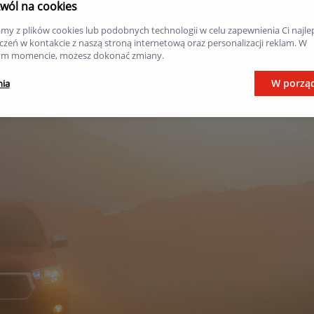
nie przeciwmgłowe
można również włączyć na ozn
wól na cookies
do świtu. Uprawniają do tego znaki wszystkie znaki 
my z plików cookies lub podobnych technologii w celu zapewnienia Ci najle
e o początku drogi krętej.
zeń w kontakcie z naszą stroną internetową oraz personalizacji reklam. W
m momencie, możesz dokonać zmiany.
W porzą
nia