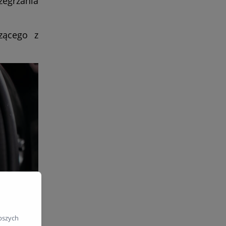
egrzania
zącego z
pszych