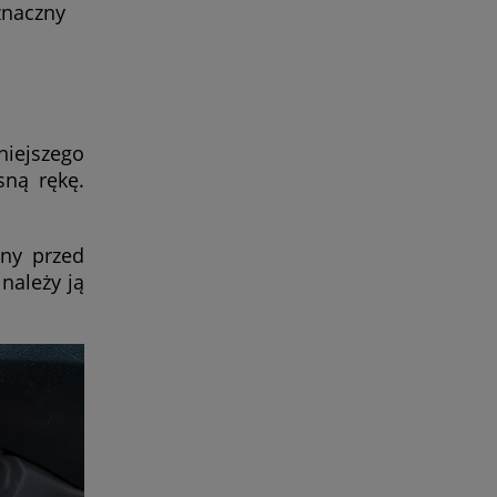
znaczny
niejszego
ną rękę.
ny przed
należy ją