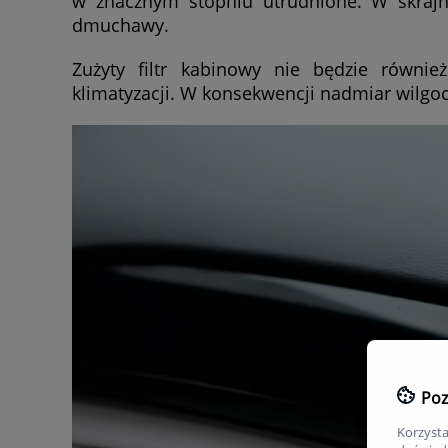
w znacznym stopniu utrudnione. W skraj
dmuchawy.
Zużyty filtr kabinowy nie będzie równi
klimatyzacji. W konsekwencji nadmiar wilgo
Poz
Korzysta