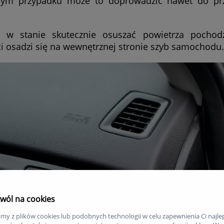
nym przypadku może to doprowadzić nawet do prz
eż w stanie skutecznie osuszać powietrza pochod
ci osadzi się na wewnętrznej stronie szyb samochodu.
wól na cookies
my z plików cookies lub podobnych technologii w celu zapewnienia Ci najle