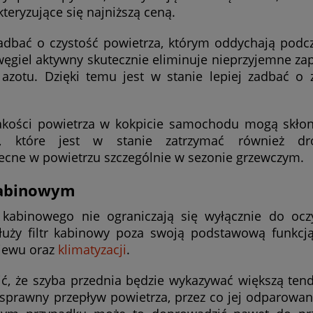
teryzujące się najniższą ceną.
bać o czystość powietrza, którym oddychają podcz
węgiel aktywny skutecznie eliminuje nieprzyjemne zap
 azotu. Dzięki temu jest w stanie lepiej zadbać o 
akości powietrza w kokpicie samochodu mogą skłon
, które jest w stanie zatrzymać również dro
ecne w powietrzu szczególnie w sezonie grzewczym.
 kabinowym
a kabinowego nie ograniczają się wyłącznie do ocz
łuży filtr kabinowy poza swoją podstawową funkc
wiewu oraz
klimatyzacji
.
ić, że szyba przednia będzie wykazywać większą ten
 sprawny przepływ powietrza, przez co jej odparowan