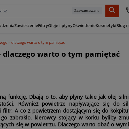
Zaawansowane
odzenia
Zawieszenie
Filtry
Oleje i płyny
Oświetlenie
Kosmetyki
Blog 
wego – dlaczego warto o tym pamiętać
 dlaczego warto o tym pamiętać
 funkcję. Dbają o to, aby płyny takie jak olej siln
tości. Również powietrze napływające się do sil
filtr. A co z powietrzem dostającym się do kokpitu
 go zabrakło, kierowcy stojący w korku byliby zm
ących się w powietrzu. Dlaczego warto dbać o wymia