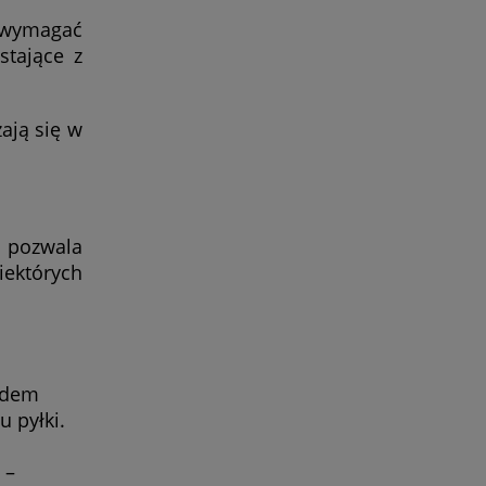
ą wymagać
stające z
ają się w
 pozwala
iektórych
azdem
 pyłki.
 –