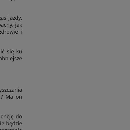
as jazdy,
achy, jak
zdrowie i
ić się ku
bniejsze
yszczania
ją? Ma on
dencję do
ie będzie