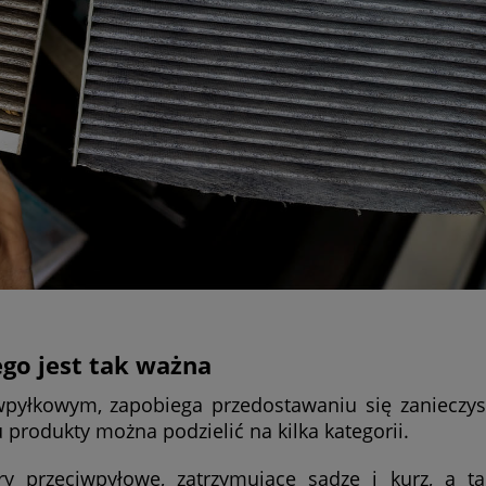
go jest tak ważna
wpyłkowym, zapobiega przedostawaniu się zanieczy
produkty można podzielić na kilka kategorii.
y przeciwpyłowe, zatrzymujące sadzę i kurz, a ta