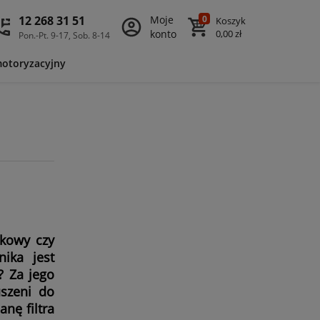
12 268 31 51
Moje
0
Koszyk
konto
0,00 zł
Pon.-Pt. 9-17, Sob. 8-14
motoryzacyjny
ikowy czy
nika jest
? Za jego
uszeni do
nę filtra