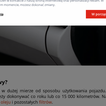
zeń w kontakcie z naszą stroną internetową oraz personalizacji reklam. W
m momencie, możesz dokonać zmiany.
W porzą
nia
wy?
eży w dużej mierze od sposobu użytkowania pojazdu
leży dokonywać co roku lub co 15 000 kilometrów. Na
ą
oleju
i pozostałych
filtrów
.