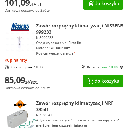
101,09
do koszyka
zł/szt.
Darmowa dostawa od 250 zł
Zawór rozprężny klimatyzacji NISSENS
999233
NIS999233
Opcja wyposażenia:
First fit
Materiał:
Aluminium
Rozwiń więcej danych
Kup na raty
U ciebie:
pon. 10.08
Kraków:
pon. 10.08
85,09
do koszyka
zł/szt.
Darmowa dostawa od 250 zł
Zawór rozprężny klimatyzacji NRF
38541
NRF38541
Artykuł uzupełniający / informacja uzupełniająca 2:
Z
pierścieniem uszczelniającym