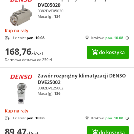
DVE05020
0382DVE05020
Masa [g]:
134
Kup na raty
U ciebie:
pon. 10.08
Kraków:
pon. 10.08
168,76
do koszyka
zł/szt.
Darmowa dostawa od 250 zł
Zawór rozprężny klimatyzacji DENSO
DVE25002
0382DVE25002
Masa [g]:
136
Kup na raty
U ciebie:
pon. 10.08
Kraków:
pon. 10.08
89,47
do koszyka
zł/szt.