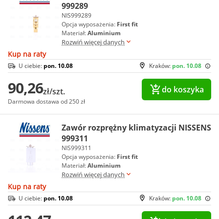
999289
NIS999289
Opcja wyposażenia:
First fit
Materiał:
Aluminium
Rozwiń więcej danych
Kup na raty
U ciebie:
pon. 10.08
Kraków:
pon. 10.08
90,26
do koszyka
zł/szt.
Darmowa dostawa od 250 zł
Zawór rozprężny klimatyzacji NISSENS
999311
NIS999311
Opcja wyposażenia:
First fit
Materiał:
Aluminium
Rozwiń więcej danych
Kup na raty
U ciebie:
pon. 10.08
Kraków:
pon. 10.08