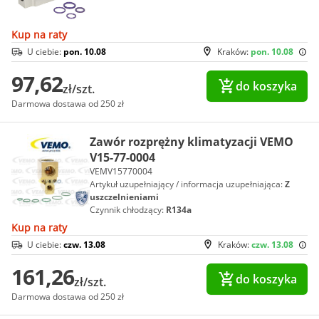
Kup na raty
U ciebie:
pon. 10.08
Kraków:
pon. 10.08
97,62
do koszyka
zł/szt.
Darmowa dostawa od 250 zł
Zawór rozprężny klimatyzacji VEMO
V15-77-0004
VEMV15770004
Artykuł uzupełniający / informacja uzupełniająca:
Z
uszczelnieniami
Czynnik chłodzący:
R134a
Kup na raty
U ciebie:
czw. 13.08
Kraków:
czw. 13.08
161,26
do koszyka
zł/szt.
Darmowa dostawa od 250 zł