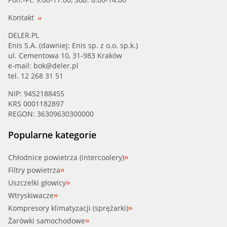
Kontakt
DELER.PL
Enis S.A. (dawniej: Enis sp. z o.o. sp.k.)
ul. Cementowa 10, 31-983 Kraków
e-mail:
bok@deler.pl
tel. 12 268 31 51
NIP: 9452188455
KRS 0001182897
REGON: 36309630300000
Popularne kategorie
Chłodnice powietrza (intercoolery)
Filtry powietrza
Uszczelki głowicy
Wtryskiwacze
Kompresory klimatyzacji (sprężarki)
Żarówki samochodowe