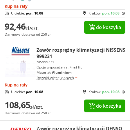
Kup na raty
U ciebie:
pon. 10.08
Kraków:
pon. 10.08
92,46
do koszyka
zł/szt.
Darmowa dostawa od 250 zł
Zawór rozprężny klimatyzacji NISSENS
999231
NIS999231
Opcja wyposażenia:
First fit
Materiał:
Aluminium
Rozwiń więcej danych
Kup na raty
U ciebie:
pon. 10.08
Kraków:
pon. 10.08
108,65
do koszyka
zł/szt.
Darmowa dostawa od 250 zł
Zawór rozprężny klimatyzacji DENSO