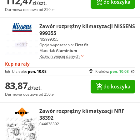
112,47
do koszyka
zł/szt.
Darmowa dostawa od 250 zł
Zawór rozprężny klimatyzacji NISSENS
999355
NIS999355
Opcja wyposażenia:
First fit
Materiał:
Aluminium
Rozwiń więcej danych
Kup na raty
U ciebie:
pon. 10.08
Kraków:
pon. 10.08
83,87
do koszyka
zł/szt.
Darmowa dostawa od 250 zł
Zawór rozprężny klimatyzacji NRF
38392
044638392