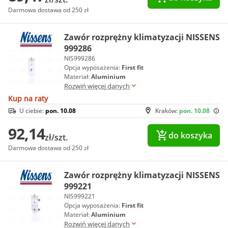
Darmowa dostawa od 250 zł
Zawór rozprężny klimatyzacji NISSENS
999286
NIS999286
Opcja wyposażenia:
First fit
Materiał:
Aluminium
Rozwiń więcej danych
Kup na raty
U ciebie:
pon. 10.08
Kraków:
pon. 10.08
92,14
do koszyka
zł/szt.
Darmowa dostawa od 250 zł
Zawór rozprężny klimatyzacji NISSENS
999221
NIS999221
Opcja wyposażenia:
First fit
Materiał:
Aluminium
Rozwiń więcej danych