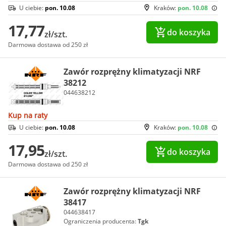
U ciebie:
pon. 10.08
Kraków:
pon. 10.08
17,77
do koszyka
zł/szt.
Darmowa dostawa od 250 zł
Zawór rozprężny klimatyzacji NRF
38212
044638212
Kup na raty
U ciebie:
pon. 10.08
Kraków:
pon. 10.08
17,95
do koszyka
zł/szt.
Darmowa dostawa od 250 zł
Zawór rozprężny klimatyzacji NRF
38417
044638417
Ograniczenia producenta:
Tgk