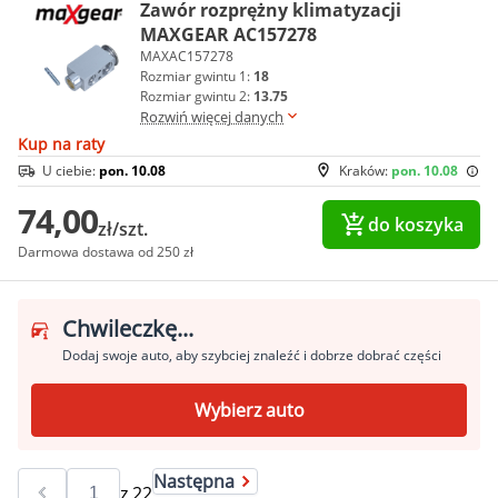
Zawór rozprężny klimatyzacji
MAXGEAR AC157278
MAXAC157278
Rozmiar gwintu 1:
18
Rozmiar gwintu 2:
13.75
Rozwiń więcej danych
Kup na raty
U ciebie:
pon. 10.08
Kraków:
pon. 10.08
74,00
do koszyka
zł/szt.
Darmowa dostawa od 250 zł
Chwileczkę...
Dodaj swoje auto, aby szybciej znaleźć i dobrze dobrać części
Wybierz auto
Następna
z
22