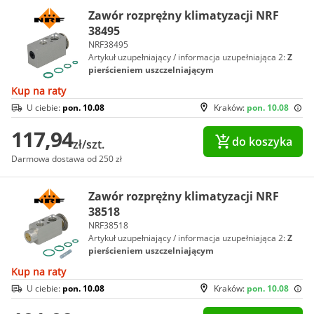
Zawór rozprężny klimatyzacji NRF
38495
NRF38495
Artykuł uzupełniający / informacja uzupełniająca 2:
Z
pierścieniem uszczelniającym
Kup na raty
U ciebie:
pon. 10.08
Kraków:
pon. 10.08
117,94
do koszyka
zł/szt.
Darmowa dostawa od 250 zł
Zawór rozprężny klimatyzacji NRF
38518
NRF38518
Artykuł uzupełniający / informacja uzupełniająca 2:
Z
pierścieniem uszczelniającym
Kup na raty
U ciebie:
pon. 10.08
Kraków:
pon. 10.08