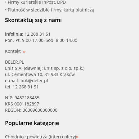
• Firmy kurierskie InPost, DPD
• Płatność w siedzibie firmy, kartą płatniczą
Skontaktuj się z nami
Infolinia:
12 268 31 51
Pon.-Pt. 9.00-17.00, Sob. 8.00-14.00
Kontakt
DELER.PL
Enis S.A. (dawniej: Enis sp. z o.o. sp.k.)
ul. Cementowa 10, 31-983 Kraków
e-mail:
bok@deler.pl
tel. 12 268 31 51
NIP: 9452188455
KRS 0001182897
REGON: 36309630300000
Popularne kategorie
Chłodnice powietrza (intercoolery)