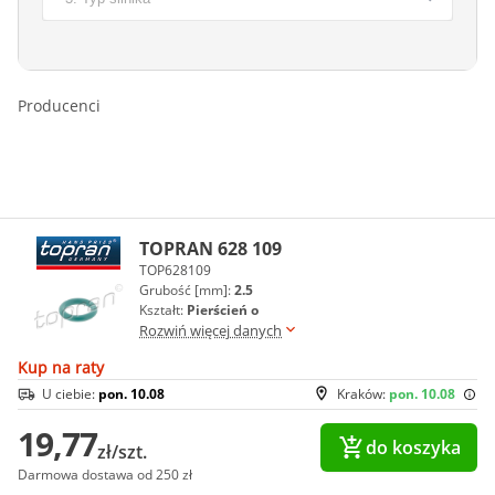
Producenci
TOPRAN 628 109
TOP628109
Grubość [mm]:
2.5
Kształt:
Pierścień o
Rozwiń więcej danych
Kup na raty
U ciebie:
pon. 10.08
Kraków:
pon. 10.08
19,77
do koszyka
zł/szt.
Darmowa dostawa od 250 zł