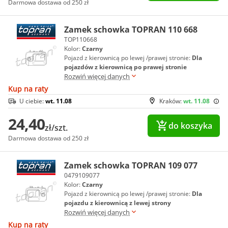
Darmowa dostawa od 250 zł
Zamek schowka TOPRAN 110 668
TOP110668
Kolor:
Czarny
Pojazd z kierownicą po lewej /prawej stronie:
Dla
pojazdów z kierownicą po prawej stronie
Rozwiń więcej danych
Kup na raty
U ciebie:
wt. 11.08
Kraków:
wt. 11.08
24,40
do koszyka
zł/szt.
Darmowa dostawa od 250 zł
Zamek schowka TOPRAN 109 077
0479109077
Kolor:
Czarny
Pojazd z kierownicą po lewej /prawej stronie:
Dla
pojazdu z kierownicą z lewej strony
Rozwiń więcej danych
Kup na raty