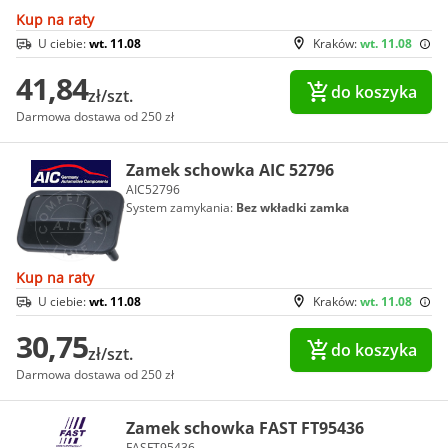
Kup na raty
U ciebie:
wt. 11.08
Kraków:
wt. 11.08
41,84
do koszyka
zł/szt.
Darmowa dostawa od 250 zł
Zamek schowka AIC 52796
AIC52796
System zamykania:
Bez wkładki zamka
Kup na raty
U ciebie:
wt. 11.08
Kraków:
wt. 11.08
30,75
do koszyka
zł/szt.
Darmowa dostawa od 250 zł
Zamek schowka FAST FT95436
FASFT95436