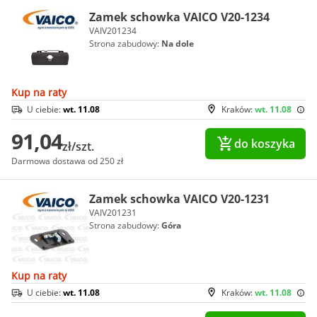
Zamek schowka VAICO V20-1234
VAIV201234
Strona zabudowy:
Na dole
Kup na raty
U ciebie:
wt. 11.08
Kraków:
wt. 11.08
91,04
do koszyka
zł/szt.
Darmowa dostawa od 250 zł
Zamek schowka VAICO V20-1231
VAIV201231
Strona zabudowy:
Góra
Kup na raty
U ciebie:
wt. 11.08
Kraków:
wt. 11.08