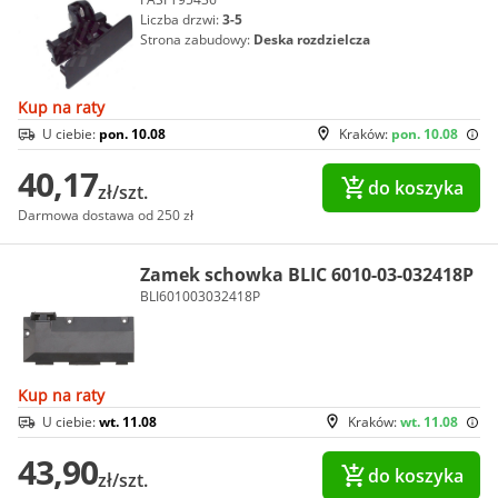
Liczba drzwi:
3-5
Strona zabudowy:
Deska rozdzielcza
Kup na raty
U ciebie:
pon. 10.08
Kraków:
pon. 10.08
40,17
do koszyka
zł/szt.
Darmowa dostawa od 250 zł
Zamek schowka BLIC 6010-03-032418P
BLI601003032418P
Kup na raty
U ciebie:
wt. 11.08
Kraków:
wt. 11.08
43,90
do koszyka
zł/szt.