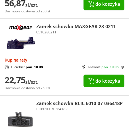
56,87
do koszyka
zł/szt.
Darmowa dostawa od 250 zł
Zamek schowka MAXGEAR 28-0211
0510280211
Kup na raty
U ciebie:
pon. 10.08
Kraków:
pon. 10.08
22,75
do koszyka
zł/szt.
Darmowa dostawa od 250 zł
Zamek schowka BLIC 6010-07-036418P
BLI601007036418P