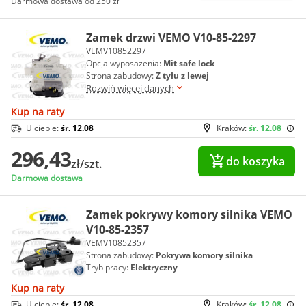
Darmowa dostawa od 250 zł
Zamek drzwi VEMO V10-85-2297
VEMV10852297
Opcja wyposażenia:
Mit safe lock
Strona zabudowy:
Z tyłu z lewej
Rozwiń więcej danych
Kup na raty
U ciebie:
śr. 12.08
Kraków:
śr. 12.08
296,43
do koszyka
zł/szt.
Darmowa dostawa
Zamek pokrywy komory silnika VEMO
V10-85-2357
VEMV10852357
Strona zabudowy:
Pokrywa komory silnika
Tryb pracy:
Elektryczny
Kup na raty
U ciebie:
śr. 12.08
Kraków:
śr. 12.08