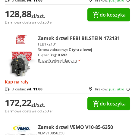
U ciebie:
wt. 11.08
Kraków:
już jutro
128,88
do koszyka
zł/szt.
Darmowa dostawa od 250 zł
Zamek drzwi FEBI BILSTEIN 172131
FEB172131
Strona zabudowy:
Z tyłu z lewej
Ciężar [kg]:
0.692
Rozwiń więcej danych
Kup na raty
U ciebie:
wt. 11.08
Kraków:
już jutro
172,22
do koszyka
zł/szt.
Darmowa dostawa od 250 zł
Zamek drzwi VEMO V10-85-6350
VEMV10856350