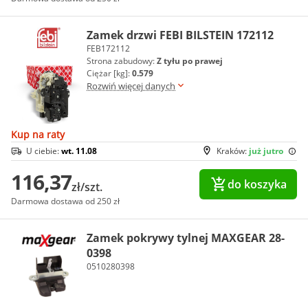
Zamek drzwi FEBI BILSTEIN 172112
FEB172112
Strona zabudowy:
Z tyłu po prawej
Ciężar [kg]:
0.579
Rozwiń więcej danych
Kup na raty
U ciebie:
wt. 11.08
Kraków:
już jutro
116,37
do koszyka
zł/szt.
Darmowa dostawa od 250 zł
Zamek pokrywy tylnej MAXGEAR 28-
0398
0510280398