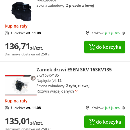
MAX280464
Strona zabudowy:
Z przodu z lewej
Kup na raty
U ciebie:
wt. 11.08
Kraków:
już jutro
136,71
do koszyka
zł/szt.
Darmowa dostawa od 250 zł
Zamek drzwi ESEN SKV 16SKV135
SKV16SKV135
Napięcie [v]:
12
Strona zabudowy:
Z tyłu, z lewej
Rozwiń więcej danych
Kup na raty
U ciebie:
wt. 11.08
Kraków:
już jutro
135,01
do koszyka
zł/szt.
Darmowa dostawa od 250 zł