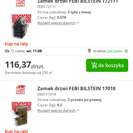
Zamek drzwi FEBI BILSTEIN 172111
FEB172111
Strona zabudowy:
Z tyłu z lewej
Ciężar [kg]:
0.578
Rozwiń więcej danych
Kup na raty
U ciebie:
wt. 11.08
Kraków:
już jutro
116,37
do koszyka
zł/szt.
Darmowa dostawa od 250 zł
Zamek drzwi FEBI BILSTEIN 17018
040117018
Strona zabudowy:
Z przodu po prawej
Ciężar [kg]:
0.2
Rozwiń więcej danych
Kup na raty