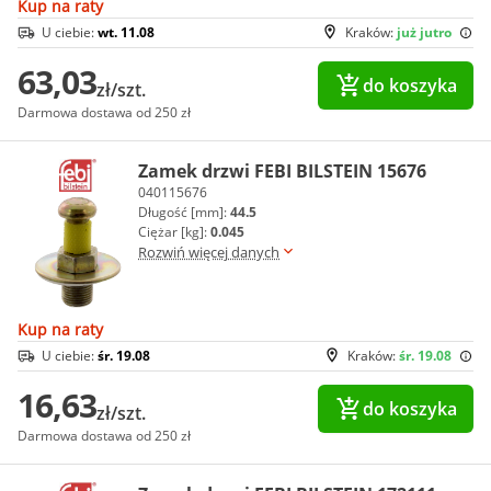
Kup na raty
U ciebie:
wt. 11.08
Kraków:
już jutro
63,03
do koszyka
zł/szt.
Darmowa dostawa od 250 zł
Zamek drzwi FEBI BILSTEIN 15676
040115676
Długość [mm]:
44.5
Ciężar [kg]:
0.045
Rozwiń więcej danych
Kup na raty
U ciebie:
śr. 19.08
Kraków:
śr. 19.08
16,63
do koszyka
zł/szt.
Darmowa dostawa od 250 zł