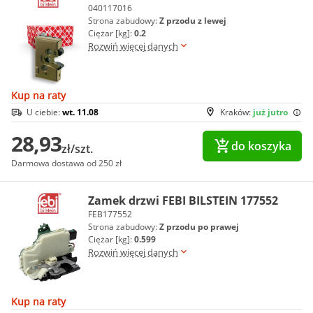
040117016
Strona zabudowy:
Z przodu z lewej
Ciężar [kg]:
0.2
Rozwiń więcej danych
Kup na raty
U ciebie:
wt. 11.08
Kraków:
już jutro
28,93
do koszyka
zł/szt.
Darmowa dostawa od 250 zł
Zamek drzwi FEBI BILSTEIN 177552
FEB177552
Strona zabudowy:
Z przodu po prawej
Ciężar [kg]:
0.599
Rozwiń więcej danych
Kup na raty