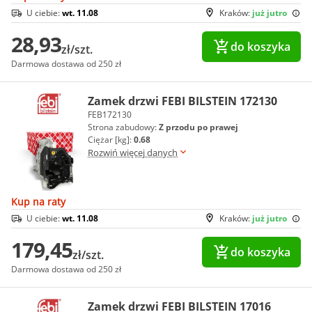
U ciebie:
wt. 11.08
Kraków:
już jutro
28,93
do koszyka
zł/szt.
Darmowa dostawa od 250 zł
Zamek drzwi FEBI BILSTEIN 172130
FEB172130
Strona zabudowy:
Z przodu po prawej
Ciężar [kg]:
0.68
Rozwiń więcej danych
Kup na raty
U ciebie:
wt. 11.08
Kraków:
już jutro
179,45
do koszyka
zł/szt.
Darmowa dostawa od 250 zł
Zamek drzwi FEBI BILSTEIN 17016