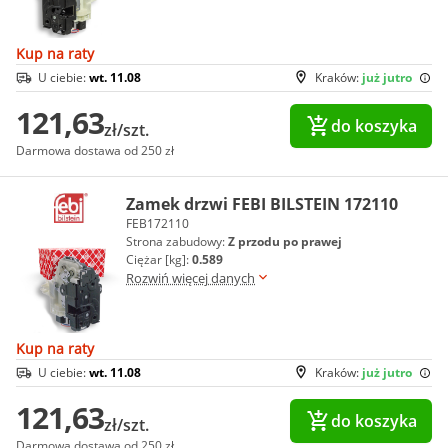
Kup na raty
U ciebie:
wt. 11.08
Kraków:
już jutro
121,63
do koszyka
zł/szt.
Darmowa dostawa od 250 zł
Zamek drzwi FEBI BILSTEIN 172110
FEB172110
Strona zabudowy:
Z przodu po prawej
Ciężar [kg]:
0.589
Rozwiń więcej danych
Kup na raty
U ciebie:
wt. 11.08
Kraków:
już jutro
121,63
do koszyka
zł/szt.
Darmowa dostawa od 250 zł