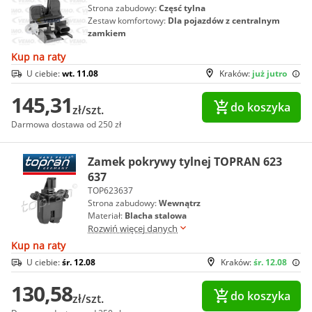
Strona zabudowy:
Częsć tylna
Zestaw komfortowy:
Dla pojazdów z centralnym
zamkiem
Kup na raty
U ciebie:
wt. 11.08
Kraków:
już jutro
145,31
do koszyka
zł/szt.
Darmowa dostawa od 250 zł
Zamek pokrywy tylnej TOPRAN 623
637
TOP623637
Strona zabudowy:
Wewnątrz
Materiał:
Blacha stalowa
Rozwiń więcej danych
Kup na raty
U ciebie:
śr. 12.08
Kraków:
śr. 12.08
130,58
do koszyka
zł/szt.