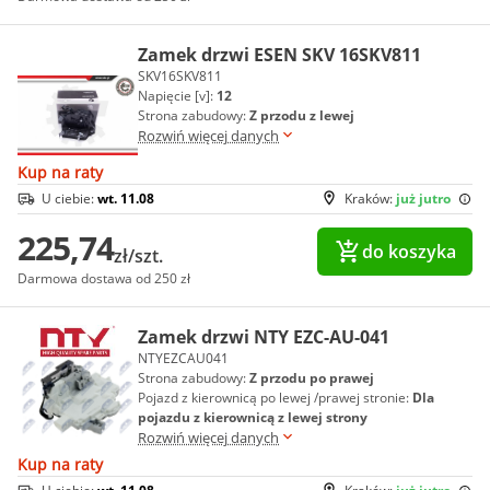
Zamek drzwi ESEN SKV 16SKV811
SKV16SKV811
Napięcie [v]:
12
Strona zabudowy:
Z przodu z lewej
Rozwiń więcej danych
Kup na raty
U ciebie:
wt. 11.08
Kraków:
już jutro
225,74
do koszyka
zł/szt.
Darmowa dostawa od 250 zł
Zamek drzwi NTY EZC-AU-041
NTYEZCAU041
Strona zabudowy:
Z przodu po prawej
Pojazd z kierownicą po lewej /prawej stronie:
Dla
pojazdu z kierownicą z lewej strony
Rozwiń więcej danych
Kup na raty