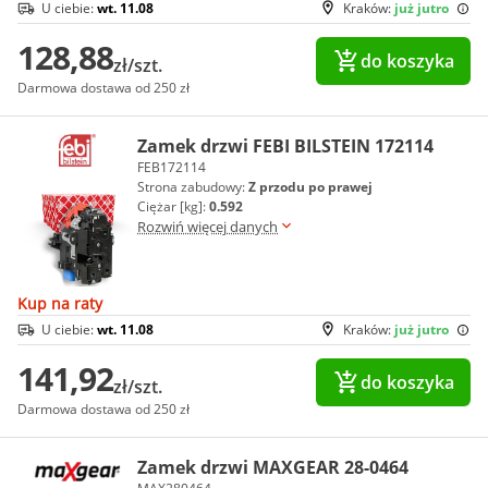
U ciebie:
wt. 11.08
Kraków:
już jutro
128,88
do koszyka
zł/szt.
Darmowa dostawa od 250 zł
Zamek drzwi FEBI BILSTEIN 172114
FEB172114
Strona zabudowy:
Z przodu po prawej
Ciężar [kg]:
0.592
Rozwiń więcej danych
Kup na raty
U ciebie:
wt. 11.08
Kraków:
już jutro
141,92
do koszyka
zł/szt.
Darmowa dostawa od 250 zł
Zamek drzwi MAXGEAR 28-0464