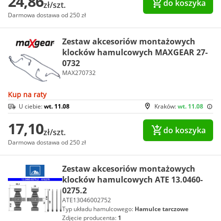
24,86
do koszyka
zł/szt.
Darmowa dostawa od 250 zł
Zestaw akcesoriów montażowych
klocków hamulcowych MAXGEAR 27-
0732
MAX270732
Kup na raty
U ciebie:
wt. 11.08
Kraków:
wt. 11.08
17,10
do koszyka
zł/szt.
Darmowa dostawa od 250 zł
Zestaw akcesoriów montażowych
klocków hamulcowych ATE 13.0460-
0275.2
ATE13046002752
Typ układu hamulcowego:
Hamulce tarczowe
Zdjęcie producenta:
1