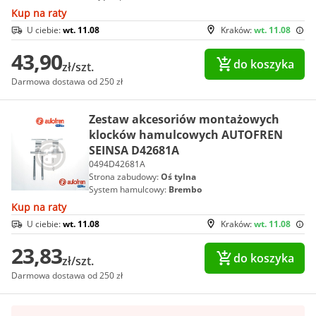
Kup na raty
U ciebie:
wt. 11.08
Kraków:
wt. 11.08
43,90
do koszyka
zł/szt.
Darmowa dostawa od 250 zł
Zestaw akcesoriów montażowych
klocków hamulcowych AUTOFREN
SEINSA D42681A
0494D42681A
Strona zabudowy:
Oś tylna
System hamulcowy:
Brembo
Kup na raty
U ciebie:
wt. 11.08
Kraków:
wt. 11.08
23,83
do koszyka
zł/szt.
Darmowa dostawa od 250 zł