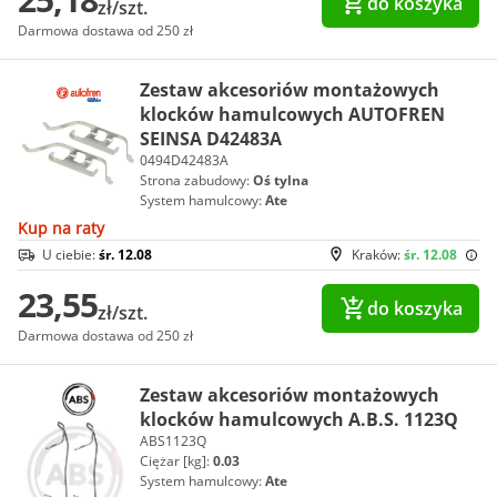
do koszyka
zł/szt.
Darmowa dostawa od 250 zł
Zestaw akcesoriów montażowych
klocków hamulcowych AUTOFREN
SEINSA D42483A
0494D42483A
Strona zabudowy:
Oś tylna
System hamulcowy:
Ate
Kup na raty
U ciebie:
śr. 12.08
Kraków:
śr. 12.08
23,55
do koszyka
zł/szt.
Darmowa dostawa od 250 zł
Zestaw akcesoriów montażowych
klocków hamulcowych A.B.S. 1123Q
ABS1123Q
Ciężar [kg]:
0.03
System hamulcowy:
Ate