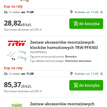
Kup na raty
U ciebie:
wt. 11.08
Kraków:
wt. 11.08
28,82
do koszyka
zł/szt.
Darmowa dostawa od 250 zł
Zestaw akcesoriów montażowych
klocków hamulcowych TRW PFK503
0429PFK503
Ograniczenia producenta:
Brembo
Typ układu hamulcowego:
Hamulce tarczowe
Kup na raty
U ciebie:
wt. 11.08
Kraków:
wt. 11.08
85,37
do koszyka
zł/szt.
Darmowa dostawa od 250 zł
Zestaw akcesoriów montażowych