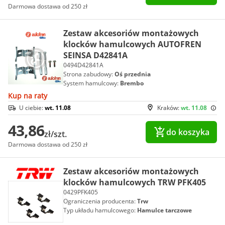
Darmowa dostawa od 250 zł
Zestaw akcesoriów montażowych
klocków hamulcowych AUTOFREN
SEINSA D42841A
0494D42841A
Strona zabudowy:
Oś przednia
System hamulcowy:
Brembo
Kup na raty
U ciebie:
wt. 11.08
Kraków:
wt. 11.08
43,86
do koszyka
zł/szt.
Darmowa dostawa od 250 zł
Zestaw akcesoriów montażowych
klocków hamulcowych TRW PFK405
0429PFK405
Ograniczenia producenta:
Trw
Typ układu hamulcowego:
Hamulce tarczowe