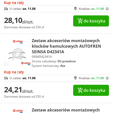
Kup na raty
U ciebie:
wt. 11.08
Kraków:
wt. 11.08
28,10
do koszyka
zł/szt.
Darmowa dostawa od 250 zł
Zestaw akcesoriów montażowych
klocków hamulcowych AUTOFREN
SEINSA D42341A
0494D42341A
Strona zabudowy:
Oś przednia
System hamulcowy:
Ate
Kup na raty
U ciebie:
wt. 11.08
Kraków:
wt. 11.08
24,21
do koszyka
zł/szt.
Darmowa dostawa od 250 zł
Zestaw akcesoriów montażowych