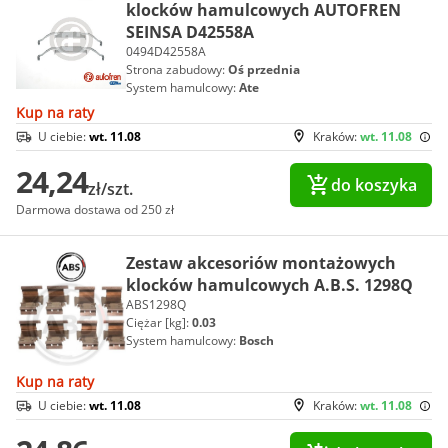
klocków hamulcowych AUTOFREN
SEINSA D42558A
0494D42558A
Strona zabudowy:
Oś przednia
System hamulcowy:
Ate
Kup na raty
U ciebie:
wt. 11.08
Kraków:
wt. 11.08
24,24
do koszyka
zł/szt.
Darmowa dostawa od 250 zł
Zestaw akcesoriów montażowych
klocków hamulcowych A.B.S. 1298Q
ABS1298Q
Ciężar [kg]:
0.03
System hamulcowy:
Bosch
Kup na raty
U ciebie:
wt. 11.08
Kraków:
wt. 11.08