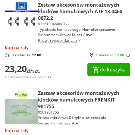
Zestaw akcesoriów montażowych
klocków hamulcowych ATE 13.0460-
0072.2
033613046000722
Typ układu hamulcowego:
Hamulce tarczowe
System hamulcowy:
Lucas / trw
Rozwiń więcej danych
Kup na raty
U ciebie:
śr. 12.08
Kraków:
śr. 12.08
23,20
do koszyka
zł/szt.
Darmowa dostawa od 250 zł
Zestaw akcesoriów montażowych
klocków hamulcowych FRENKIT
901755
0501901755
Strona zabudowy:
Oś tylna, oś przednia
System hamulcowy:
Ate
Kup na raty