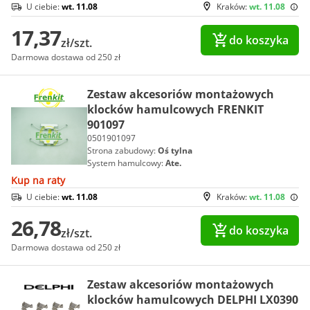
U ciebie:
wt. 11.08
Kraków:
wt. 11.08
17,37
do koszyka
zł/szt.
Darmowa dostawa od 250 zł
Zestaw akcesoriów montażowych
klocków hamulcowych FRENKIT
901097
0501901097
Strona zabudowy:
Oś tylna
System hamulcowy:
Ate.
Kup na raty
U ciebie:
wt. 11.08
Kraków:
wt. 11.08
26,78
do koszyka
zł/szt.
Darmowa dostawa od 250 zł
Zestaw akcesoriów montażowych
klocków hamulcowych DELPHI LX0390