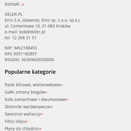
Kontakt
DELER.PL
Enis S.A. (dawniej: Enis sp. z o.o. sp.k.)
ul. Cementowa 10, 31-983 Kraków
e-mail:
bok@deler.pl
tel. 12 268 31 51
NIP: 9452188455
KRS 0001182897
REGON: 36309630300000
Popularne kategorie
Paski klinowe, wielorowkowe
Gałki zmiany biegów
Koła zamachowe i dwumasowe
Zbiorniki wyrównawcze
Sworznie wahaczy
Filtry oleju
Płyny do chłodnic