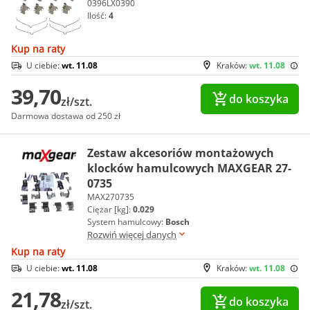
0396LX0390
Ilość:
4
Kup na raty
U ciebie:
wt. 11.08
Kraków:
wt. 11.08
39,70
do koszyka
zł/szt.
Darmowa dostawa od 250 zł
Zestaw akcesoriów montażowych
klocków hamulcowych MAXGEAR 27-
0735
MAX270735
Ciężar [kg]:
0.029
System hamulcowy:
Bosch
Rozwiń więcej danych
Kup na raty
U ciebie:
wt. 11.08
Kraków:
wt. 11.08
21,78
do koszyka
zł/szt.