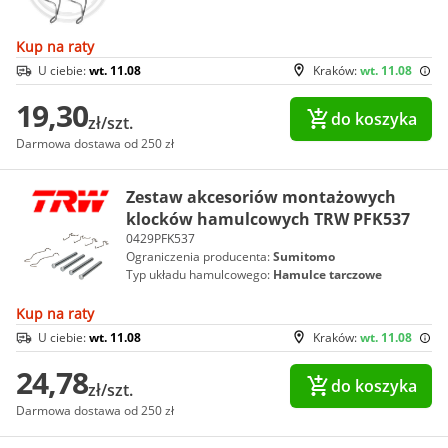
Kup na raty
U ciebie:
wt. 11.08
Kraków:
wt. 11.08
19,30
do koszyka
zł/szt.
Darmowa dostawa od 250 zł
Zestaw akcesoriów montażowych
klocków hamulcowych TRW PFK537
0429PFK537
Ograniczenia producenta:
Sumitomo
Typ układu hamulcowego:
Hamulce tarczowe
Kup na raty
U ciebie:
wt. 11.08
Kraków:
wt. 11.08
24,78
do koszyka
zł/szt.
Darmowa dostawa od 250 zł