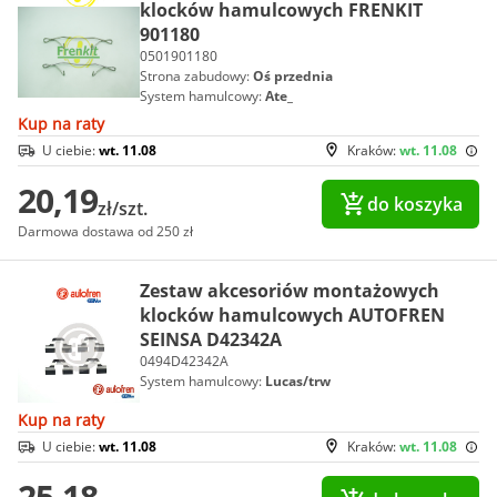
klocków hamulcowych FRENKIT
901180
0501901180
Strona zabudowy:
Oś przednia
System hamulcowy:
Ate_
Kup na raty
U ciebie:
wt. 11.08
Kraków:
wt. 11.08
20,19
do koszyka
zł/szt.
Darmowa dostawa od 250 zł
Zestaw akcesoriów montażowych
klocków hamulcowych AUTOFREN
SEINSA D42342A
0494D42342A
System hamulcowy:
Lucas/trw
Kup na raty
U ciebie:
wt. 11.08
Kraków:
wt. 11.08
25,18