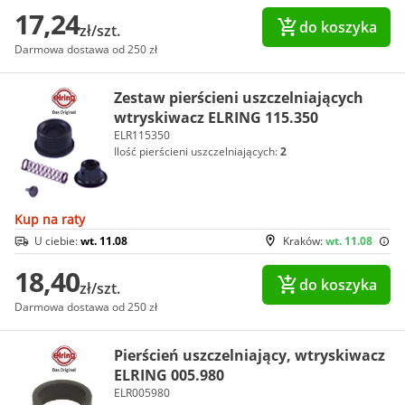
17,24
do koszyka
zł/szt.
Darmowa dostawa od 250 zł
Zestaw pierścieni uszczelniających
wtryskiwacz ELRING 115.350
ELR115350
Ilość pierścieni uszczelniających:
2
Kup na raty
U ciebie:
wt. 11.08
Kraków:
wt. 11.08
18,40
do koszyka
zł/szt.
Darmowa dostawa od 250 zł
Pierścień uszczelniający, wtryskiwacz
ELRING 005.980
ELR005980