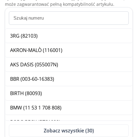
może zagwarantować pełną kompatybilność artykułu.
3RG (82103)
AKRON-MALÒ (116001)
AKS DASIS (055007N)
BBR (003-60-16383)
BIRTH (80093)
BMW (11 53 1 708 808)
BORG BECK (BTS1022)
Zobacz wszystkie (30)
BSG (BSG 15-126-006)