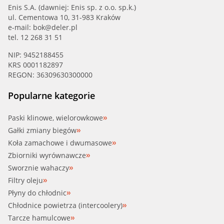
Enis S.A. (dawniej: Enis sp. z o.o. sp.k.)
ul. Cementowa 10, 31-983 Kraków
WILMINK (WG1794931)
e-mail:
bok@deler.pl
tel. 12 268 31 51
WILMINK (WG1805637)
NIP: 9452188455
KRS 0001182897
ZZVF (ZV71MW)
REGON: 36309630300000
Popularne kategorie
Paski klinowe, wielorowkowe
Gałki zmiany biegów
Koła zamachowe i dwumasowe
Zbiorniki wyrównawcze
Sworznie wahaczy
Filtry oleju
Płyny do chłodnic
Chłodnice powietrza (intercoolery)
Tarcze hamulcowe