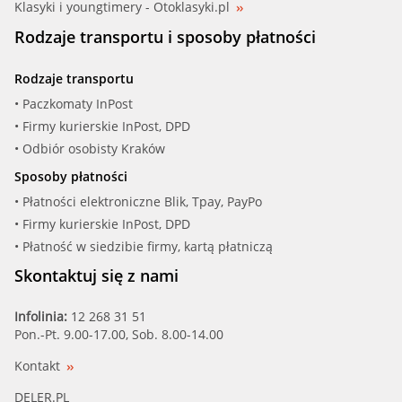
Klasyki i youngtimery - Otoklasyki.pl
MEYLE (314 226 0002)
Rodzaje transportu i sposoby płatności
OSSCA (08213)
Rodzaje transportu
QF (QF15A00033)
• Paczkomaty InPost
• Firmy kurierskie InPost, DPD
QUINTON HA (QTH809CF)
• Odbiór osobisty Kraków
Sposoby płatności
TOPRAN (501 753)
• Płatności elektroniczne Blik, Tpay, PayPo
• Firmy kurierskie InPost, DPD
TRICLO (463971)
• Płatność w siedzibie firmy, kartą płatniczą
TTC (08.10.046)
Skontaktuj się z nami
VAICO (V20-0738)
Infolinia:
12 268 31 51
Pon.-Pt. 9.00-17.00, Sob. 8.00-14.00
VANHE (1321082)
Kontakt
WE PARTS (421850082)
DELER.PL