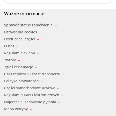
CSV ELECTR (CBR3503)
Ważne informacje
FARE SA (9983)
Sprawdź status zamówienia
Ustawienia cookies
FEBI (28401)
Producenci części
O nas
FIRST LINE (FTS1022)
Regulamin sklepu
Zwroty
HOFFER (8193503)
Zgłoś reklamacje
IMPERGOM (90542)
Czas realizacji i koszt transportu
Polityka prywatności
MAXGEAR (18-0174)
Części samochodowe Kraków
Regulamin Kart Elektronicznych
MEATDORIA (93503)
Najczęściej zadawane pytania
METZGER (4010055)
Mapa witryny