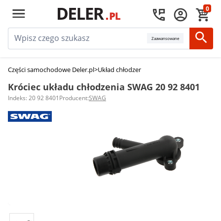
0
Zaawansowane
Części samochodowe Deler.pl
>
Układ chłodzenia silnika
>
Króćce układu ch
Króciec układu chłodzenia SWAG 20 92 8401
Indeks: 20 92 8401
Producent:
SWAG