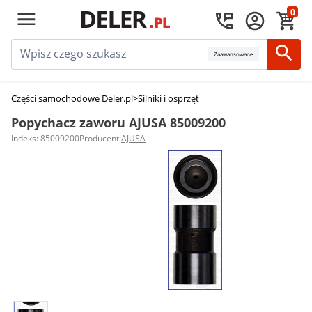
0
Zaawansowane
Części samochodowe Deler.pl
>
Silniki i osprzęt
>
Popychacze zaworów
>
Po
Popychacz zaworu AJUSA 85009200
Indeks: 85009200
Producent:
AJUSA