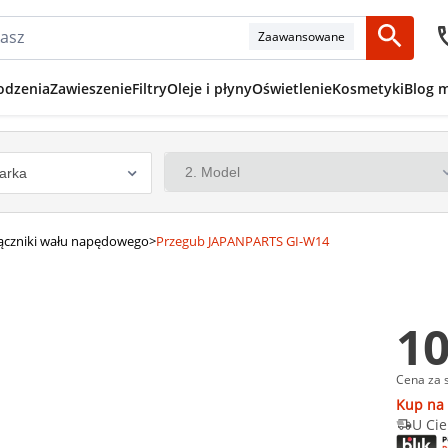
Zaawansowane
odzenia
Zawieszenie
Filtry
Oleje i płyny
Oświetlenie
Kosmetyki
Blog 
łączniki wału napędowego
>
Przegub JAPANPARTS GI-W14
10
Cena za 
Kup na 
U Cie