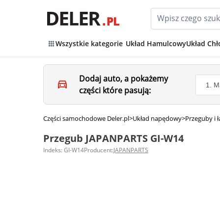
Wszystkie kategorie
Układ Hamulcowy
Układ Chł
Dodaj auto, a pokażemy
części które pasują:
Części samochodowe Deler.pl
>
Układ napędowy
>
Przeguby i 
Przegub JAPANPARTS GI-W14
Indeks: GI-W14
Producent:
JAPANPARTS