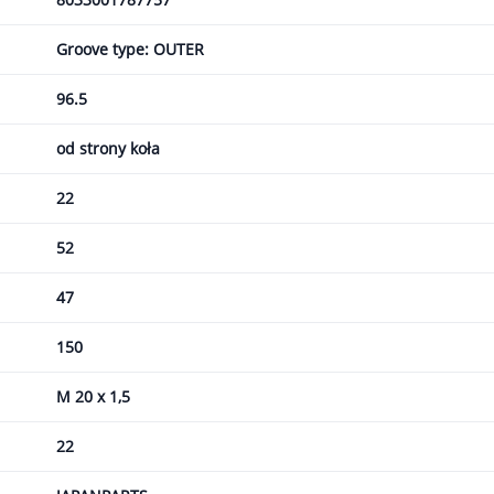
Groove type: OUTER
96.5
od strony koła
22
52
47
150
M 20 x 1,5
22