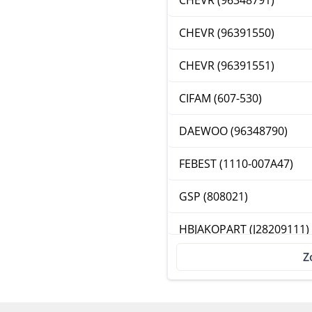
CHEVR (96348791)
CHEVR (96391550)
CHEVR (96391551)
CIFAM (607-530)
DAEWOO (96348790)
FEBEST (1110-007A47)
GSP (808021)
HBJAKOPART (J28209111)
Z
INTERPARTS (OJ-1910)
JAPKO (62W14)