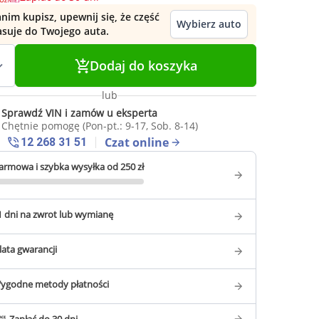
nim kupisz, upewnij się, że część
Wybierz auto
asuje do Twojego auta.
Dodaj do koszyka
lub
Sprawdź VIN i zamów u eksperta
Chętnie pomogę (Pon-pt.: 9-17, Sob. 8-14)
Czat online
12 268 31 51
armowa i szybka wysyłka od 250 zł
1 dni na zwrot lub wymianę
 lata gwarancji
ygodne metody płatności