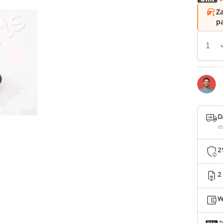
Za
p
D
2
2
W