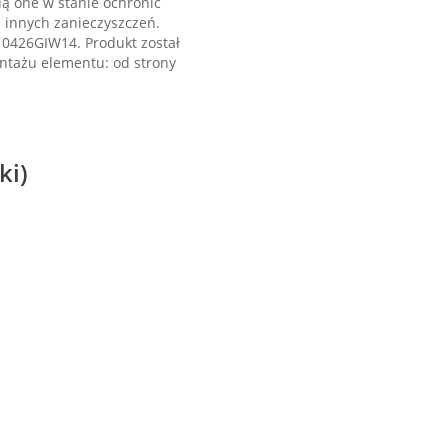
dą one w stanie ochronić
innych zanieczyszczeń.
0426GIW14. Produkt został
tażu elementu: od strony
ki)