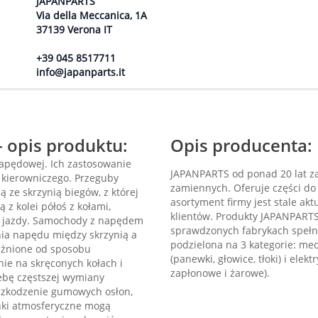
JAPANPARTS
Via della Meccanica, 1A
37139 Verona IT
+39 045 8517711
info@japanparts.it
 opis produktu:
Opis producenta:
apędowej. Ich zastosowanie
JAPANPARTS od ponad 20 lat za
 kierowniczego. Przeguby
zamiennych. Oferuje części do 
ą ze skrzynią biegów, z której
asortyment firmy jest stale ak
z kolei półoś z kołami,
klientów. Produkty JAPANPART
ku jazdy. Samochody z napędem
sprawdzonych fabrykach spełni
nia napędu między skrzynią a
podzielona na 3 kategorie: mech
eżnione od sposobu
(panewki, głowice, tłoki) i elekt
ie na skręconych kołach i
zapłonowe i żarowe).
ebę częstszej wymiany
szkodzenie gumowych osłon,
ki atmosferyczne mogą