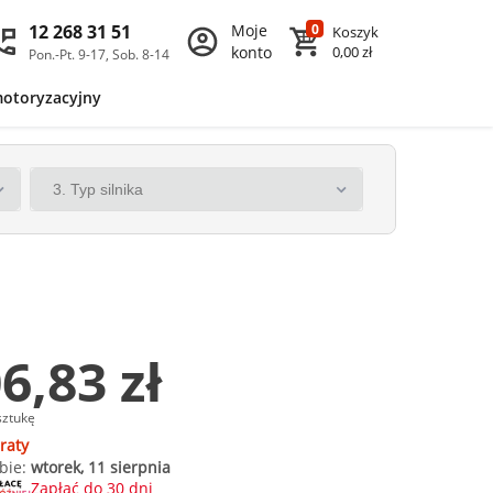
12 268 31 51
Moje
0
Koszyk
konto
0,00 zł
Pon.-Pt. 9-17, Sob. 8-14
motoryzacyjny
6,83 zł
sztukę
raty
bie:
wtorek, 11 sierpnia
Zapłać do 30 dni