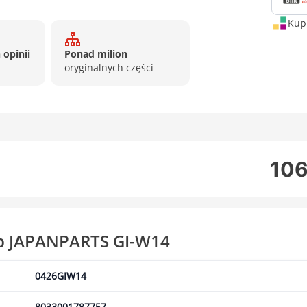
Kup 
 opinii
Ponad milion
oryginalnych części
106
ub JAPANPARTS GI-W14
0426GIW14
8033001787757