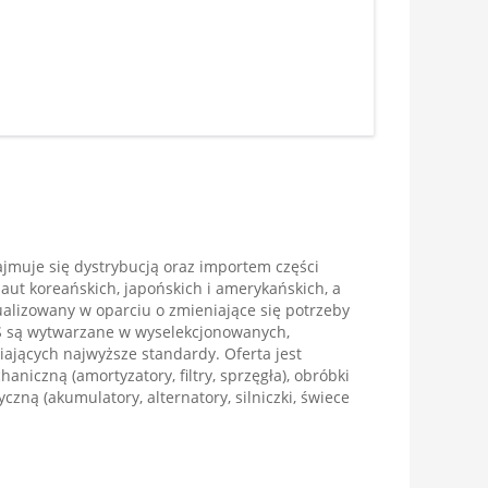
jmuje się dystrybucją oraz importem części
aut koreańskich, japońskich i amerykańskich, a
tualizowany w oparciu o zmieniające się potrzeby
S są wytwarzane w wyselekcjonowanych,
ających najwyższe standardy. Oferta jest
aniczną (amortyzatory, filtry, sprzęgła), obróbki
ryczną (akumulatory, alternatory, silniczki, świece