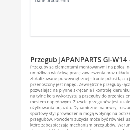
Dane producenta
Przegub JAPANPARTS GI-W14 -
Przeguby są elementami montowanymi na półosi n
umożliwia właściwą pracę zawieszenia oraz układu
zlokalizowane po wewnętrznej stronie półosi łączą j
przenoszony jest napęd. Zewnętrzne przeguby łączą 
pozwalając na płynne skręcanie i kontrolę kierun
na tylne koła wykorzystują przeguby do przeniesie
mostem napędowym. Zużycie przegubów jest uzal
użytkowania pojazdu. Dynamiczne manewry, ruszan
sportowy styl prowadzenia mogą wpłynąć na potrz
przegubów. Powodem zużycia może być również u
które zabezpieczają mechanizm przegubów. Warun