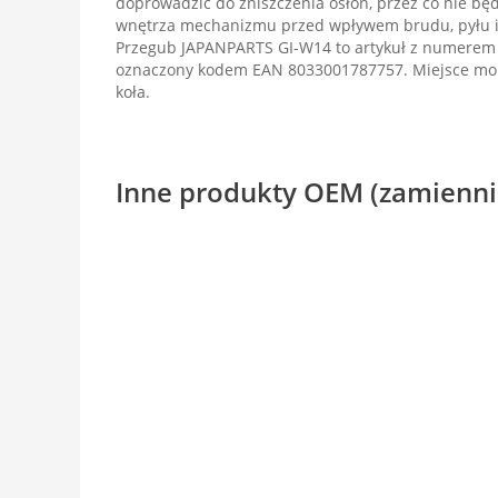
doprowadzić do zniszczenia osłon, przez co nie bę
wnętrza mechanizmu przed wpływem brudu, pyłu i 
Przegub JAPANPARTS GI-W14 to artykuł z numerem 
oznaczony kodem EAN 8033001787757. Miejsce mon
koła.
Inne produkty OEM (zamienni