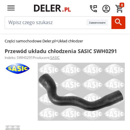
0
Zaawansowane
Części samochodowe Deler.pl
>
Układ chłodzenia silnika
>
Przewody układu
Przewód układu chłodzenia SASIC SWH0291
Indeks: SWH0291
Producent:
SASIC