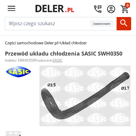
0
Zaawansowane
Części samochodowe Deler.pl
>
Układ chłodzenia silnika
>
Przewody układu
Przewód układu chłodzenia SASIC SWH0350
Indeks: SWH0350
Producent:
SASIC