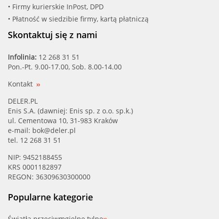
• Firmy kurierskie InPost, DPD
• Płatność w siedzibie firmy, kartą płatniczą
Skontaktuj się z nami
Infolinia:
12 268 31 51
Pon.-Pt. 9.00-17.00, Sob. 8.00-14.00
Kontakt
DELER.PL
Enis S.A. (dawniej: Enis sp. z o.o. sp.k.)
ul. Cementowa 10, 31-983 Kraków
e-mail:
bok@deler.pl
tel. 12 268 31 51
NIP: 9452188455
KRS 0001182897
REGON: 36309630300000
Popularne kategorie
Światła przeciwmgielne tylne