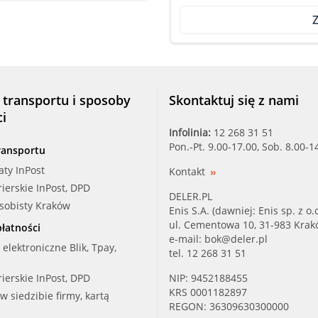
Z
 transportu i sposoby
Skontaktuj się z nami
ci
Infolinia:
12 268 31 51
Pon.-Pt. 9.00-17.00, Sob. 8.00-1
ransportu
aty InPost
Kontakt
rierskie InPost, DPD
DELER.PL
osobisty Kraków
Enis S.A. (dawniej: Enis sp. z o.o
ul. Cementowa 10, 31-983 Kra
łatności
e-mail:
bok@deler.pl
i elektroniczne Blik, Tpay,
tel. 12 268 31 51
rierskie InPost, DPD
NIP: 9452188455
KRS 0001182897
 w siedzibie firmy, kartą
REGON: 36309630300000