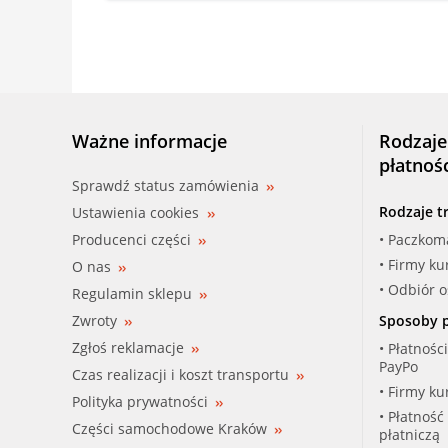
Ważne informacje
Rodzaje
płatnoś
Sprawdź status zamówienia
Rodzaje t
Ustawienia cookies
Producenci części
• Paczkom
• Firmy ku
O nas
• Odbiór 
Regulamin sklepu
Zwroty
Sposoby p
Zgłoś reklamacje
• Płatnośc
PayPo
Czas realizacji i koszt transportu
• Firmy ku
Polityka prywatności
• Płatność
Części samochodowe Kraków
płatniczą