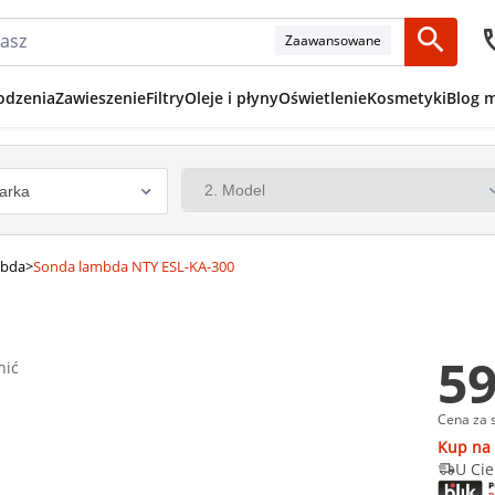
Zaawansowane
odzenia
Zawieszenie
Filtry
Oleje i płyny
Oświetlenie
Kosmetyki
Blog 
mbda
>
Sonda lambda NTY ESL-KA-300
59
nić
Cena za 
Kup na 
U Cie