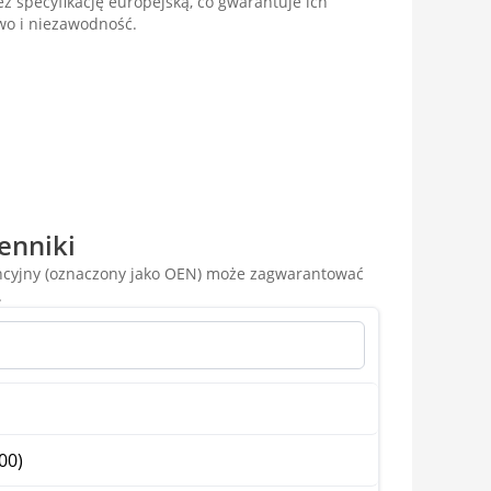
specyfikację europejską, co gwarantuje ich
wo i niezawodność.
enniki
encyjny (oznaczony jako OEN) może zagwarantować
.
00)