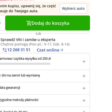
nim kupisz, upewnij się, że część
Wybierz auto
asuje do Twojego auta.
Dodaj do koszyka
lub
Sprawdź VIN i zamów u eksperta
Chętnie pomogę (Pon-pt.: 9-17, Sob. 8-14)
Czat online
12 268 31 51
armowa i szybka wysyłka od 250 zł
1 dni na zwrot lub wymianę
 lata gwarancji
ygodne metody płatności