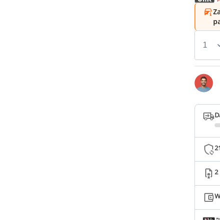
Za
p
D
2
2
W