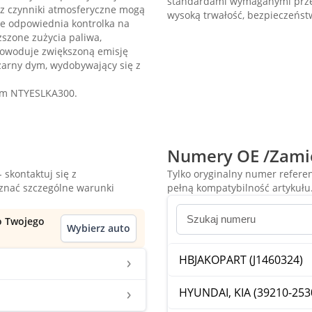
standardami wymaganymi przez 
az czynniki atmosferyczne mogą
wysoką trwałość, bezpieczeńst
je odpowiednia kontrolka na
szone zużycia paliwa,
 powoduje zwiększoną emisję
zarny dym, wydobywający się z
em NTYESLKA300.
Numery OE /Zami
 skontaktuj się z
Tylko oryginalny numer refer
oznać szczególne warunki
pełną kompatybilność artykułu
do Twojego
Wybierz auto
HBJAKOPART (J1460324)
HYUNDAI, KIA (39210-253