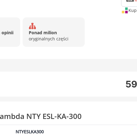
Kup 
 opinii
Ponad milion
oryginalnych części
59
lambda NTY ESL-KA-300
NTYESLKA300