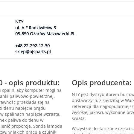
NTY
ul. A.F Radziwiłłów 5
05-850 Ożarów Mazowiecki PL
+48 22-292-12-30
sklep@ajsparts.pl
 - opis produktu:
Opis producenta:
 spalin, aby komputer mógł na
NTY jest dystrybutorem hurto
anki paliwowo-powietrznej.
dostawczych, z siedzibą w Wa
prawność przekłada się na
referencji dla najpopularniej
ści tlenu napięcie prądu
wysokiej jakości, wykonane p
 w spalinach napięcie wzrasta.
świata.
nek paliwa do tlenu w
mienić proporcje. Sonda lambda
Wszystkie dostarczone części
w, w jakich pracuje czujnik