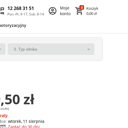
12 268 31 51
Moje
0
Koszyk
konto
0,00 zł
Pon.-Pt. 9-17, Sob. 8-14
motoryzacyjny
,50 zł
sztukę
raty
bie:
wtorek, 11 sierpnia
Zapłać do 30 dni