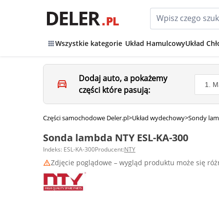
Wszystkie kategorie
Układ Hamulcowy
Układ Chł
Dodaj auto, a pokażemy
części które pasują:
Części samochodowe Deler.pl
>
Układ wydechowy
>
Sondy la
Sonda lambda NTY ESL-KA-300
Indeks: ESL-KA-300
Producent:
NTY
Zdjęcie poglądowe – wygląd produktu może się róż