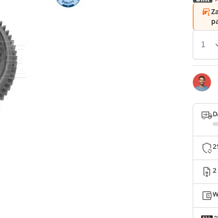
Za
p
D
2
2
W