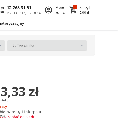
12 268 31 51
Moje
0
Koszyk
konto
0,00 zł
Pon.-Pt. 9-17, Sob. 8-14
motoryzacyjny
3,33 zł
sztukę
raty
bie:
wtorek, 11 sierpnia
Zapłać do 30 dni