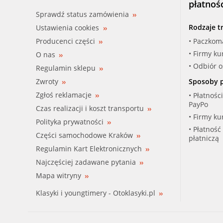
płatnoś
Sprawdź status zamówienia
Rodzaje t
Ustawienia cookies
Producenci części
• Paczkom
• Firmy ku
O nas
• Odbiór 
Regulamin sklepu
Zwroty
Sposoby p
Zgłoś reklamacje
• Płatnośc
PayPo
Czas realizacji i koszt transportu
• Firmy ku
Polityka prywatności
• Płatność
Części samochodowe Kraków
płatniczą
Regulamin Kart Elektronicznych
Najczęściej zadawane pytania
Mapa witryny
Klasyki i youngtimery - Otoklasyki.pl