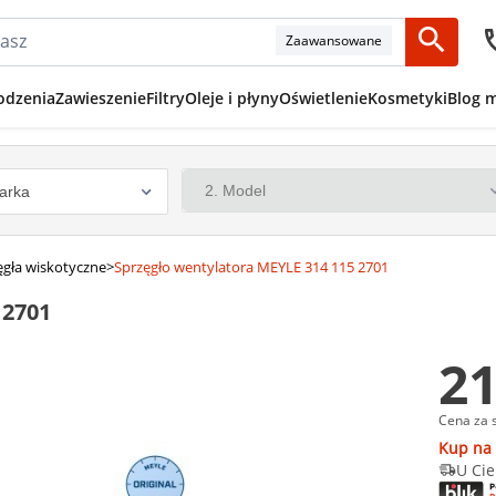
Zaawansowane
odzenia
Zawieszenie
Filtry
Oleje i płyny
Oświetlenie
Kosmetyki
Blog 
ęgła wiskotyczne
>
Sprzęgło wentylatora MEYLE 314 115 2701
 2701
21
Cena za 
Kup na 
U Cie