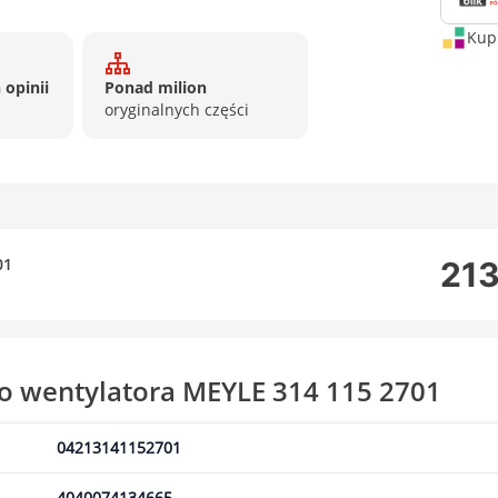
Kup 
 opinii
Ponad milion
oryginalnych części
01
213
ło wentylatora MEYLE 314 115 2701
04213141152701
4040074134665