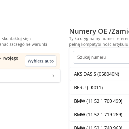
Numery OE /Zami
 skontaktuj się z
Tylko oryginalny numer refer
oznać szczególne warunki
pełną kompatybilność artykułu
do Twojego
Wybierz auto
AKS DASIS (058040N)
BERU (LK011)
BMW (11 52 1 709 499)
BMW (11 52 1 719 269)
BMW (11 52 1 740 963)