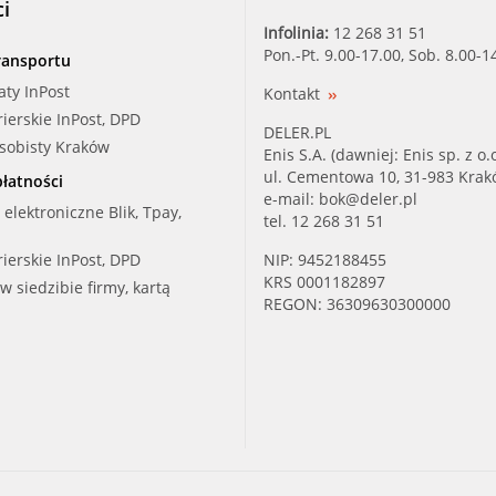
ci
TOPRAN (500 403)
Infolinia:
12 268 31 51
Pon.-Pt. 9.00-17.00, Sob. 8.00-1
ransportu
TTC (08.19.002)
aty InPost
Kontakt
rierskie InPost, DPD
VEMO (V20-04-1070-1)
DELER.PL
osobisty Kraków
Enis S.A. (dawniej: Enis sp. z o.o
ul. Cementowa 10, 31-983 Kra
łatności
e-mail:
bok@deler.pl
i elektroniczne Blik, Tpay,
tel. 12 268 31 51
rierskie InPost, DPD
NIP: 9452188455
KRS 0001182897
 w siedzibie firmy, kartą
REGON: 36309630300000