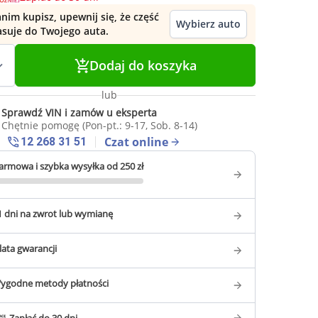
nim kupisz, upewnij się, że część
Wybierz auto
asuje do Twojego auta.
Dodaj do koszyka
lub
Sprawdź VIN i zamów u eksperta
Chętnie pomogę (Pon-pt.: 9-17, Sob. 8-14)
Czat online
12 268 31 51
armowa i szybka wysyłka od 250 zł
1 dni na zwrot lub wymianę
 lata gwarancji
ygodne metody płatności