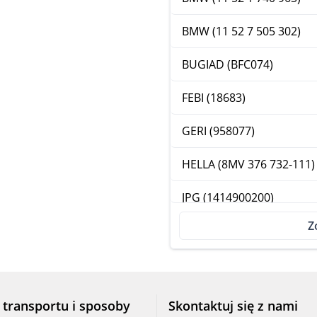
BMW (11 52 7 505 302)
BUGIAD (BFC074)
FEBI (18683)
GERI (958077)
HELLA (8MV 376 732-111)
JPG (1414900200)
Z
METZGER (4001002)
SACHS (2100 011 031)
SWAG (20 91 8683)
 transportu i sposoby
Skontaktuj się z nami