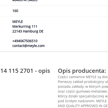
160
MEYLE
Merkurring 111
22143 Hamburg DE
+494067506510
contact@meyle.com
14 115 2701 - opis
Opis producenta:
Części zamienne MEYLE są dost
Pierwszy zakład produkcyjny ut
posiada zakłady, w których po
oraz części gumowo-metalowe
którzy dzięki specjalistycznej 
pod ścisłym nadzorem. MEYLE 
AND QUALITY APPROVED IN GER